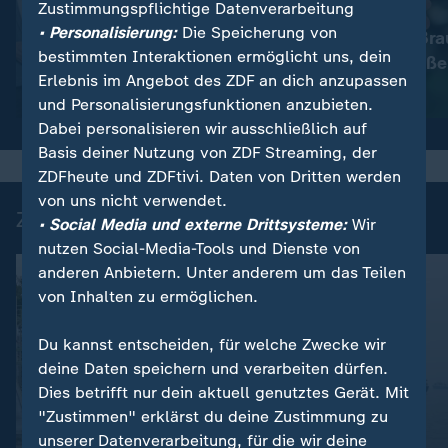
Zustimmungspflichtige Datenverarbeitung
:
Nachrichten | heute
• Personalisierung:
Die Speicherung von
Immer mehr Bra
:
Wetter
bestimmten Interaktionen ermöglicht uns, dein
So wird das Wetter
müssen schließe
Erlebnis im Angebot des ZDF an dich anzupassen
Video
1:17
Video
1:33
und Personalisierungsfunktionen anzubieten.
Dabei personalisieren wir ausschließlich auf
Basis deiner Nutzung von ZDF Streaming, der
ZDFheute und ZDFtivi. Daten von Dritten werden
von uns nicht verwendet.
Zuletzt auf ZDFheute veröffentlicht
• Social Media und externe Drittsysteme:
Wir
nutzen Social-Media-Tools und Dienste von
anderen Anbietern. Unter anderem um das Teilen
von Inhalten zu ermöglichen.
Du kannst entscheiden, für welche Zwecke wir
deine Daten speichern und verarbeiten dürfen.
Dies betrifft nur dein aktuell genutztes Gerät. Mit
"Zustimmen" erklärst du deine Zustimmung zu
unserer Datenverarbeitung, für die wir deine