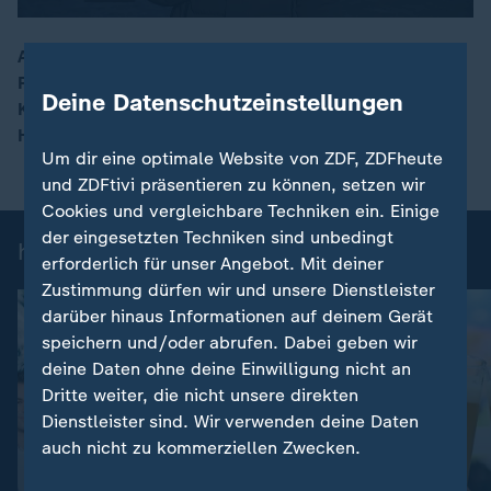
Auch in Berlin ist der Streik im öffentlichen
Personennahverkehr in vollem Gange. ZDF-
00:16
Deine Datenschutzeinstellungen
Korrespondent Carsten Behrendt berichtet aus der
Hauptstadt heraus über die aktuellen Entwicklungen.
Um dir eine optimale Website von ZDF, ZDFheute
und ZDFtivi präsentieren zu können, setzen wir
Cookies und vergleichbare Techniken ein. Einige
der eingesetzten Techniken sind unbedingt
heute-Nachrichten: Einzelbeiträge
erforderlich für unser Angebot. Mit deiner
Zustimmung dürfen wir und unsere Dienstleister
darüber hinaus Informationen auf deinem Gerät
speichern und/oder abrufen. Dabei geben wir
deine Daten ohne deine Einwilligung nicht an
Dritte weiter, die nicht unsere direkten
Dienstleister sind. Wir verwenden deine Daten
auch nicht zu kommerziellen Zwecken.