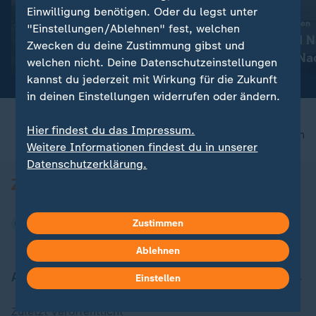
:
Druck auf Manager steigt
Liveblog
Einwilligung benötigen. Oder du legst unter
Verkehrsminister Bilger will
:
Aktuelle Entwicklungen
"Einstellungen/Ablehnen" fest, welchen
Bahn-Boni an Ziele koppeln
Iran-Krieg und 
Zwecken du deine Zustimmung gibst und
Konflikt: Alle N
mit Video
0:20
welchen nicht. Deine Datenschutzeinstellungen
Liveblog
kannst du jederzeit mit Wirkung für die Zukunft
in deinen Einstellungen widerrufen oder ändern.
Hier findest du das Impressum.
nach oben
Weitere Informationen findest du in unserer
Datenschutzerklärung.
Zustimmen
Ablehnen
Aktuell bei ZDFheute
Einstellen
Zuletzt veröffentlicht