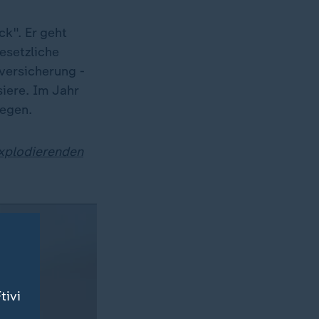
k". Er geht
esetzliche
versicherung -
iere. Im Jahr
iegen.
explodierenden
tivi