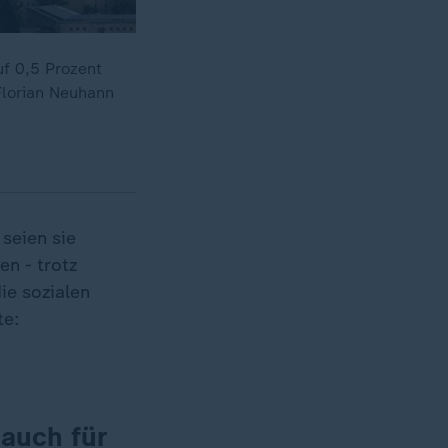
f 0,5 Prozent
Florian Neuhann
seien sie
n - trotz
ie sozialen
te:
 auch für