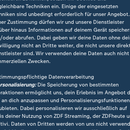
gleichbare Techniken ein. Einige der eingesetzten
hniken sind unbedingt erforderlich für unser Angebot.
ner Zustimmung dürfen wir und unsere Dienstleister
über hinaus Informationen auf deinem Gerät speicher
/oder abrufen. Dabei geben wir deine Daten ohne de
willigung nicht an Dritte weiter, die nicht unsere direk
nstleister sind. Wir verwenden deine Daten auch nicht
merziellen Zwecken.
timmungspflichtige Datenverarbeitung
von nur 0,5 Prozent erwarten die Wirtschaftsweisen in ihr
ersonalisierung:
Die Speicherung von bestimmten
llem die Sozialabgaben werden demnach steigen - ein vorh
eraktionen ermöglicht uns, dein Erlebnis im Angebot 
 an dich anzupassen und Personalisierungsfunktionen
ubieten. Dabei personalisieren wir ausschließlich auf
is deiner Nutzung von ZDF Streaming, der ZDFheute 
tivi. Daten von Dritten werden von uns nicht verwend