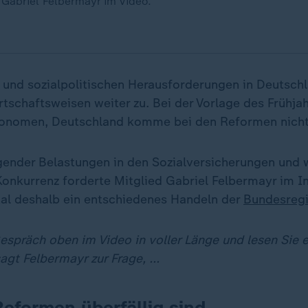
Gabriel Felbermayr im Video.
- und sozialpolitischen Herausforderungen in Deutschl
rtschaftsweisen weiter zu. Bei der Vorlage des Frühj
onomen, Deutschland komme bei den Reformen nicht 
gender Belastungen in den Sozialversicherungen und
 Konkurrenz forderte Mitglied Gabriel Felbermayr im I
al deshalb ein entschiedenes Handeln der
Bundesreg
spräch oben im Video in voller Länge und lesen Sie es
gt Felbermayr zur Frage, ...
Reformen überfällig sind