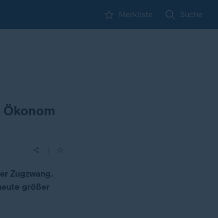
Merkliste
Suche
n? Ökonom
|
ter Zugzwang.
heute größer