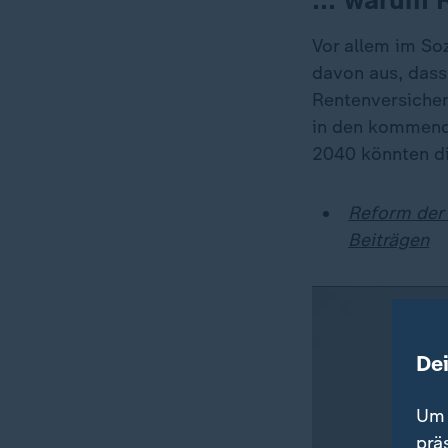
Vor allem im So
davon aus, dass
Rentenversicher
in den kommende
2040 könnten die
Reform der 
Beiträgen
De
Um 
prä