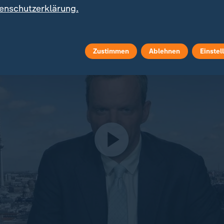
enschutzerklärung.
eformen wichtig - aber Zweifel an Bereitschaft
Zustimmen
Ablehnen
Einstel