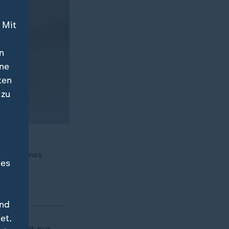
 Mit
n
ine
ten
 zu
em neuen
ergesehenes
des
und
et.