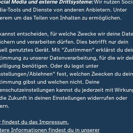
t der Reformen" nun nicht komme, hätte das allerdin
ocial Media und externe Drittsysteme:
Wir nutzen Soci
r die Sicherheit der Sozialsysteme, erklärt der Ökon
ia-Tools und Dienste von anderen Anbietern. Unter
 Beitragszahlen hätten auch negative Effekte auf das
erem um das Teilen von Inhalten zu ermöglichen.
hstum.
kannst entscheiden, für welche Zwecke wir deine Dat
ichern und verarbeiten dürfen. Dies betrifft nur dein
es bisher nicht genug Impulse für 
uell genutztes Gerät. Mit "Zustimmen" erklärst du dei
timmung zu unserer Datenverarbeitung, für die wir de
willigung benötigen. Oder du legst unter
Gründe, so Felbermayr. Der Experte sieht "eine gewis
nstellungen/Ablehnen" fest, welchen Zwecken du dei
enheit", unter anderem deshalb, weil der "Median-Wä
timmung gibst und welchen nicht. Deine
enschutzeinstellungen kannst du jederzeit mit Wirkun
 die Zukunft in deinen Einstellungen widerrufen oder
ern.
 es große Widerstände.
r findest du das Impressum.
r, Wirtschaftsweiser
tere Informationen findest du in unserer