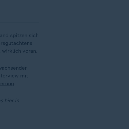
and spitzen sich
ahrsgutachtens
wirklich voran.
 wachsender
nterview mit
ierung
.
 hier in