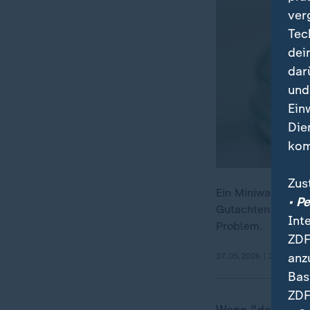
ver
Tec
dei
dar
und
Ein
Die
kom
Zus
Ein Miniwachstum 
• P
Gutachten. Vor a
Int
Problem.
ZDF
anz
27.05.2026 | 2:49 min
Bas
ZDF