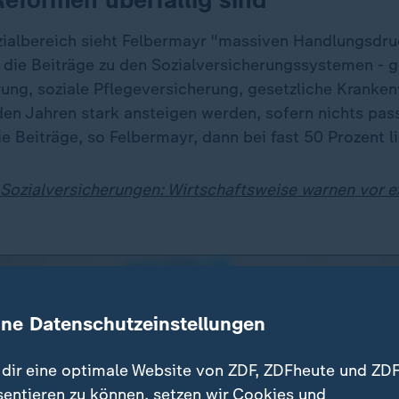
zialbereich sieht Felbermayr "massiven Handlungsdruc
 die Beiträge zu den Sozialversicherungssystemen - g
ung, soziale Pflegeversicherung, gesetzliche Kranken
n Jahren stark ansteigen werden, sofern nichts pass
 Beiträge, so Felbermayr, dann bei fast 50 Prozent l
Sozialversicherungen: Wirtschaftsweise warnen vor 
ine Datenschutzeinstellungen
dir eine optimale Website von ZDF, ZDFheute und ZDF
sentieren zu können, setzen wir Cookies und