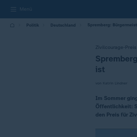
Menü
Spremberg: Bürgermeiste
Politik
Deutschland
Zivilcourage-Preis
Spremberg:
:
ist
von Katrin Lindner
Im Sommer ging 
Öffentlichkeit:
den Preis für Zi