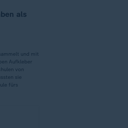
aben als
esammelt und mit
ben Aufkleber
Schulen von
ssten sie
ule fürs