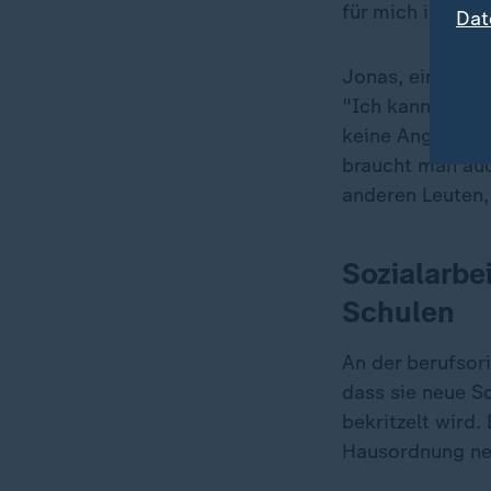
für mich in Ordn
Dat
Jonas, ein jung
"Ich kann sagen
keine Angst hab
braucht man auc
anderen Leuten, 
Sozialarbe
Schulen
An der berufsor
„
dass sie neue S
bekritzelt wird.
Hausordnung neu