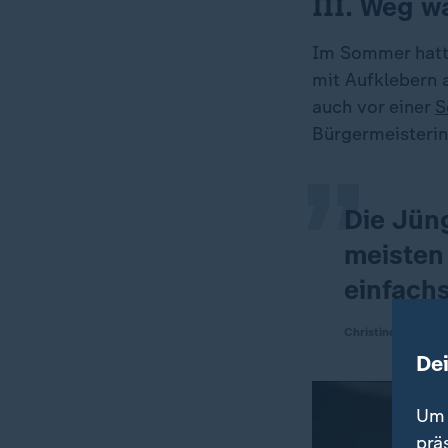
III. Weg w
Im Sommer hatte
„
mit Aufklebern 
auch vor einer
S
Bürgermeisterin.
Die Jüng
meisten
einfach
Christine Herntie
De
Um 
prä