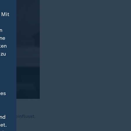
 Mit
n
ine
ten
 zu
des
elt beeinflusst.
und
et.