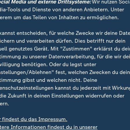
ocial Media und externe Drittsysteme:
Wir nutzen Soci
ia-Tools und Dienste von anderen Anbietern. Unter
erem um das Teilen von Inhalten zu ermöglichen.
Herntier wendet sich in Amtsblatt a
kannst entscheiden, für welche Zwecke wir deine Dat
an ihre Bürger, im Amtsblatt: "Anlass ist auch die Flu
ichern und verarbeiten dürfen. Dies betrifft nur dein
verfassungsfeindlichen Symbolen, Verherrlichung von 
uell genutztes Gerät. Mit "Zustimmen" erklärst du dei
tadt, eine nie dagewesene Sachbeschädigung und Ver
timmung zu unserer Datenverarbeitung, für die wir de
nrichtungen. Wo führt DER III. WEG, denn den meine ic
willigung benötigen. Oder du legst unter
g an öffentlichen Gebäuden, hin? Wer will hier in uns
nstellungen/Ablehnen" fest, welchen Zwecken du dei
timmung gibst und welchen nicht. Deine
enschutzeinstellungen kannst du jederzeit mit Wirkun
htsextremismus
ist jetzt präsent. Nicht jeder findet da
 die Zukunft in deinen Einstellungen widerrufen oder
henmarkt sagt: "Wenn die Bürgermeisterin angefein
ern.
uiniert den Ruf von Spremberg, dann würde ich sagen,
die Schmierereien gemacht haben, die den Ruf gefährd
r findest du das Impressum.
r alles reden kann und Probleme anspricht und themat
tere Informationen findest du in unserer