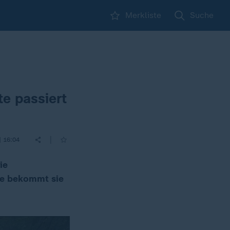
Merkliste
Suche
e passiert
|
| 16:04
ie
ute bekommt sie