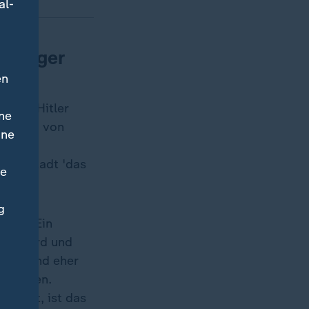
al-
n Bürger
en
t von
Adolf Hitler
ne
müllung von
ine
h mit
erer Stadt 'das
ne
g
s gut. Ein
det wird und
 das sind eher
et haben.
isiert, ist das