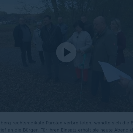
mberg rechtsradikale Parolen verbreiteten, wandte sich die 
ef an die Bürger. Für ihren Einsatz erhält sie heute Abend d