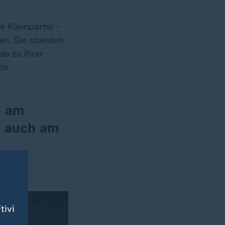
 Kleinpartei -
en. Sie standen
e zu ihrer
ln.
e am
e auch am
tivi