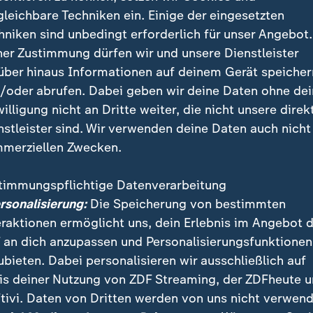
gleichbare Techniken ein. Einige der eingesetzten
hniken sind unbedingt erforderlich für unser Angebot.
ner Zustimmung dürfen wir und unsere Dienstleister
über hinaus Informationen auf deinem Gerät speicher
/oder abrufen. Dabei geben wir deine Daten ohne de
willigung nicht an Dritte weiter, die nicht unsere direk
nstleister sind. Wir verwenden deine Daten auch nicht
merziellen Zwecken.
timmungspflichtige Datenverarbeitung
ersonalisierung:
Die Speicherung von bestimmten
eraktionen ermöglicht uns, dein Erlebnis im Angebot 
 an dich anzupassen und Personalisierungsfunktionen
ubieten. Dabei personalisieren wir ausschließlich auf
rgermeisterin von Spremberg, Christine Herntier, warnt vor
 in ihrer Stadt. Insbesondere Jugendliche würden teils gezi
is deiner Nutzung von ZDF Streaming, der ZDFheute 
tivi. Daten von Dritten werden von uns nicht verwend