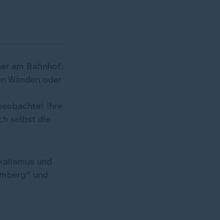
ner am Bahnhof:
en Wänden oder
 beobachtet ihre
ch selbst die
kalismus und
emberg" und