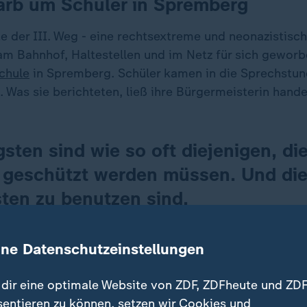
arb um Schüler in Spremberg
 der III. Weg - eine rechtsextreme und neonazistische
am Bahnhof, Haltestellen und im Netz für sich geworb
chule
in Spremberg. Schüler kamen in die Sprechstund
 Was sie berichteten, ließ ihre Bürgermeisterin hande
sten sind wie so oft diejenigen, di
 geschützt werden müssen. Und di
sten zu benutzen sind.
r, Bürgermeisterin Spremberg
ine Datenschutzeinstellungen
dir eine optimale Website von ZDF, ZDFheute und ZDF
sentieren zu können, setzen wir Cookies und