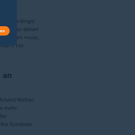
nt allerdings:
s man vor denen
len
schützen muss,
ndern vor
s an
Roland Wolter,
ts mehr
der
inke Symbole.