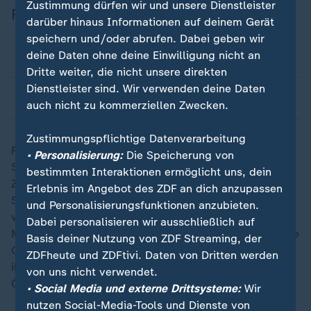
Zustimmung dürfen wir und unsere Dienstleister
Fußballspielen
darüber hinaus Informationen auf deinem Gerät
speichern und/oder abrufen. Dabei geben wir
deine Daten ohne deine Einwilligung nicht an
Spiel im DFB-Pokal in Leipzig
Dritte weiter, die nicht unsere direkten
Dienstleister sind. Wir verwenden deine Daten
Fußballerin ändert Namen auf dem Trikot
auch nicht zu kommerziellen Zwecken.
Zustimmungspflichtige Datenverarbeitung
Rechtsextreme Fangruppen nutzen regelmäßig auch
• Personalisierung:
Die Speicherung von
Soziale Medien wie
Facebook
oder Instagram für ihre
bestimmten Interaktionen ermöglicht uns, dein
Zwecke. Dort posten sie ihre, zumeist verbotenen,
Erlebnis im Angebot des ZDF an dich anzupassen
Symbole wie die Reichsflagge oder Nazi-
und Personalisierungsfunktionen anzubieten.
verherrlichende Memes. "Soziale Medien sind ein
Dabei personalisieren wir ausschließlich auf
Mittel der Selbstinszenierung", sagt Robert Claus. "Die
Basis deiner Nutzung von ZDF Streaming, der
Gruppen können dort ihr Verständnis von Männlichkeit,
ZDFheute und ZDFtivi. Daten von Dritten werden
ihre Gewaltfähigkeit inszenieren und an die
von uns nicht verwendet.
Öffentlichkeit tragen."
• Social Media und externe Drittsysteme:
Wir
nutzen Social-Media-Tools und Dienste von