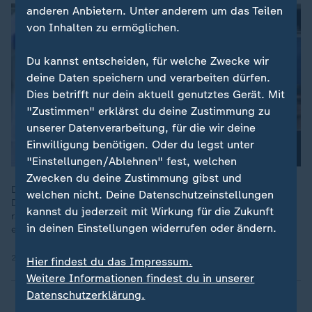
anderen Anbietern. Unter anderem um das Teilen
von Inhalten zu ermöglichen.
Du kannst entscheiden, für welche Zwecke wir
deine Daten speichern und verarbeiten dürfen.
Dies betrifft nur dein aktuell genutztes Gerät. Mit
"Zustimmen" erklärst du deine Zustimmung zu
unserer Datenverarbeitung, für die wir deine
Einwilligung benötigen. Oder du legst unter
"Einstellungen/Ablehnen" fest, welchen
Zwecken du deine Zustimmung gibst und
Der Essener Kelsey Owusu wurde nach seinem Foul am
welchen nicht. Deine Datenschutzeinstellungen
Dortmunder Yan Couto in den sozialen Medien mehrfach
kannst du jederzeit mit Wirkung für die Zukunft
rassistisch beleidigt - ein weiterer Rassismus-Vorfall in der
in deinen Einstellungen widerrufen oder ändern.
ersten Runde des DFB-Pokals.
20.08.2025 | 1:00 min
Hier findest du das Impressum.
Weitere Informationen findest du in unserer
Datenschutzerklärung.