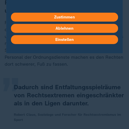
Rechtsextremismus: Problem der
unteren Ligen?
Zustimmen
Rechtsextremistische Fangruppen gibt es sowohl in
Ablehnen
der ersten und zweiten Bundesliga als auch in den
unteren Amateurligen. Allerdings stehen die Proficlubs
Einstellen
medial unter größerer Beobachtung. Die
„
Sicherheitsmaßnahmen in den Stadien und das
Personal der Ordnungsdienste machen es den Rechten
dort schwerer, Fuß zu fassen.
Dadurch sind Entfaltungsspielräume
von Rechtsextremen eingeschränkter
als in den Ligen darunter.
Robert Claus, Soziologe und Forscher für Rechtsextremismus im
Sport