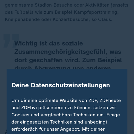
„
gemeinsame Stadion-Besuche oder Aktivitäten jenseits
des Fußballs wie zum Beispiel Kampfsporttraining,
Kneipenabende oder Konzertbesuche, so Claus.
Wichtig ist das soziale
Zusammengehörigkeitsgefühl, was
dort geschaffen wird. Zum Beispiel
durch Abgrenzung von anderen
Fanszenen, oder dass man sich als
Deine Datenschutzeinstellungen
‘Weiße’ und Deutsche gegenüber
Migration abgrenzt.
Um dir eine optimale Website von ZDF, ZDFheute
Robert Claus, Soziologe und Forscher für Rechtsextremismus im
und ZDFtivi präsentieren zu können, setzen wir
Sport
Cookies und vergleichbare Techniken ein. Einige
der eingesetzten Techniken sind unbedingt
erforderlich für unser Angebot. Mit deiner
Aktuelle Rassismusbeispiele bei