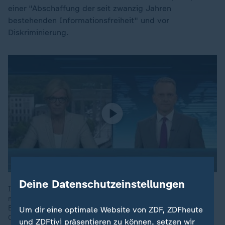
einer "Abschaffung der seit zwanzig Jahren
bestehenden Informationsfreiheit" und vor
Diskriminierung.
Deine Datenschutzeinstellungen
Im neuen Reformpaket sind Entlastungen für kleine und
mittlere Einkommen sowie Änderungen bei Steuern, Rente,
Bürokratie und am Arbeitsmarkt geplant. Kritik kommt aus der
Um dir eine optimale Website von ZDF, ZDFheute
Opposition.
und ZDFtivi präsentieren zu können, setzen wir