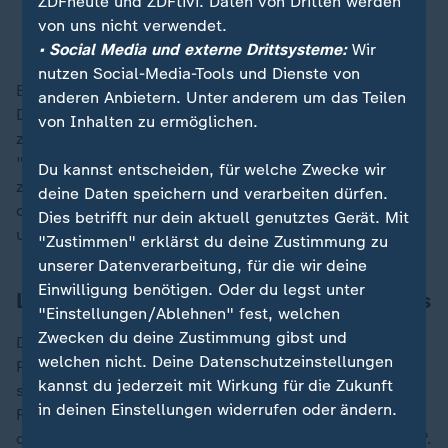
ZDFheute und ZDFtivi. Daten von Dritten werden
von uns nicht verwendet.
Louisa Specht-Riemenschneider, Bundesdatenschutzbeauftragte
• Social Media und externe Drittsysteme:
Wir
nutzen Social-Media-Tools und Dienste von
Eine Einschränkung auf in Deutschland lebende
anderen Anbietern. Unter anderem um das Teilen
Deutsche und Bürger der Europäischen Union würde
von Inhalten zu ermöglichen.
zudem eine große Anzahl von Menschen
"diskriminieren", fuhr die Digitalexpertin fort. Nicht
Du kannst entscheiden, für welche Zwecke wir
zuletzt würden durch den erhöhten Prüfungsaufwand
deine Daten speichern und verarbeiten dürfen.
die Kosten für die Anträge steigen - das sei
Dies betrifft nur dein aktuell genutztes Gerät. Mit
undemokratisch.
"Zustimmen" erklärst du deine Zustimmung zu
unserer Datenverarbeitung, für die wir deine
Einwilligung benötigen. Oder du legst unter
Linke warnt vor Aushöhlen des Gesetzes
"Einstellungen/Ablehnen" fest, welchen
Zwecken du deine Zustimmung gibst und
Die Linke sprach von einem "Angriff auf die
welchen nicht. Deine Datenschutzeinstellungen
Pressefreiheit und auf das Recht der Öffentlichkeit,
kannst du jederzeit mit Wirkung für die Zukunft
staatliches Handeln zu kontrollieren". Linken-
in deinen Einstellungen widerrufen oder ändern.
Fraktionsvize Clara Bünger erklärte zu den Plänen,
damit wolle sich die Regierung "unangreifbar machen".