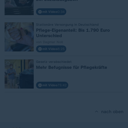
mit Video
0:34
:
Stationäre Versorgung in Deutschland
Pflege-Eigenanteil: Bis 1.790 Euro
Unterschied
von Dagmar Noll
mit Video
8:25
:
Gesetz verabschiedet
Mehr Befugnisse für Pflegekräfte
mit Video
75:42
nach oben