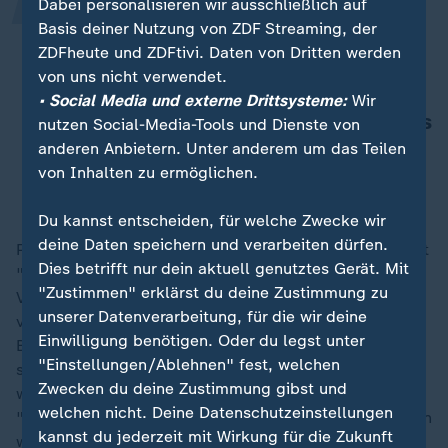
Dabei personalisieren wir ausschließlich auf
Die Regierung verliert Zeit. 25
Basis deiner Nutzung von ZDF Streaming, der
Prozent der Pflegefachpersonen
ZDFheute und ZDFtivi. Daten von Dritten werden
gehen in den nächsten zehn Jahren
von uns nicht verwendet.
in Rente. Die Zahl der
• Social Media und externe Drittsysteme:
Wir
Pflegebedürftigen steigt ständig. Das
nutzen Social-Media-Tools und Dienste von
ist Demografie.
anderen Anbietern. Unter anderem um das Teilen
von Inhalten zu ermöglichen.
Christine Vogler, Deutscher Pflegerat
Du kannst entscheiden, für welche Zwecke wir
deine Daten speichern und verarbeiten dürfen.
Politik wäre mutig, wenn sie offen sprechen würde. Mit
Dies betrifft nur dein aktuell genutztes Gerät. Mit
"ein bisschen hier, ein bisschen da", gehe es nicht, so
"Zustimmen" erklärst du deine Zustimmung zu
Vogler. "Menschen verdienen unterschiedlich. Ich
unserer Datenverarbeitung, für die wir deine
verdiene gut, habe Privilegien. Warum aber wird mein
Einwilligung benötigen. Oder du legst unter
Beitrag gedeckelt?" Gutverdienende müssten sich
"Einstellungen/Ablehnen" fest, welchen
stärker beteiligen. Man könne nicht schon vorab
Zwecken du deine Zustimmung gibst und
wichtige Diskussionspunkte aus dem Papier streichen.
welchen nicht. Deine Datenschutzeinstellungen
"Im Gegenteil. Jetzt müssen Entscheidungen getroffen
kannst du jederzeit mit Wirkung für die Zukunft
werden."