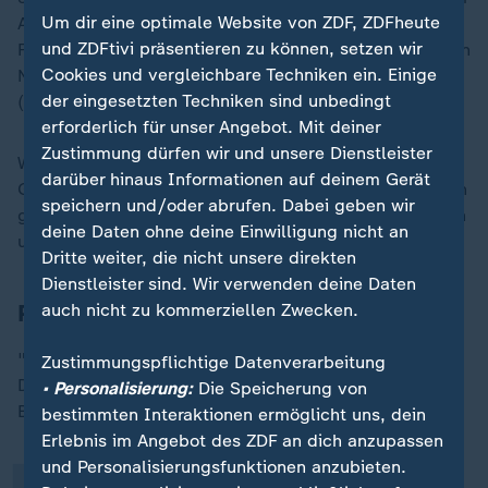
Um dir eine optimale Website von ZDF, ZDFheute
Abschlussbericht vorgestellt wird. "Weil wir diese
und ZDFtivi präsentieren zu können, setzen wir
Fragen klären müssen, sie aber in diesem Papier keinen
Cookies und vergleichbare Techniken ein. Einige
Niederschlag gefunden haben", sagt
Nina Warken
der eingesetzten Techniken sind unbedingt
(CDU).
erforderlich für unser Angebot. Mit deiner
Zustimmung dürfen wir und unsere Dienstleister
Warken bleibt vage wie das Papier. Im "Wege eines
darüber hinaus Informationen auf deinem Gerät
Gesamtkompromisses" habe man jetzt Formulierungen
speichern und/oder abrufen. Dabei geben wir
gefunden, "wo Fragen adressiert sind". Journalistinnen
deine Daten ohne deine Einwilligung nicht an
und Journalisten bleiben ratlos zurück.
Dritte weiter, die nicht unsere direkten
Dienstleister sind. Wir verwenden deine Daten
Pflegerat kritisiert Arbeitsgruppe
auch nicht zu kommerziellen Zwecken.
„
"Das Papier ist ein Witz", sagt Christine Vogler vom
Zustimmungspflichtige Datenverarbeitung
Deutschen Pflegerat. Sie ist die Stimme der
• Personalisierung:
Die Speicherung von
Berufsgruppe der Pflegenden in Deutschland.
bestimmten Interaktionen ermöglicht uns, dein
Erlebnis im Angebot des ZDF an dich anzupassen
und Personalisierungsfunktionen anzubieten.