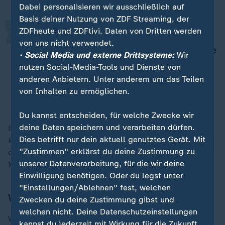
„
Dabei personalisieren wir ausschließlich auf
Basis deiner Nutzung von ZDF Streaming, der
ZDFheute und ZDFtivi. Daten von Dritten werden
Und wenn sie das nicht wollen,
von uns nicht verwendet.
dürfen sie auf unsere finanzielle Hilfe
• Social Media und externe Drittsysteme:
Wir
zum Aufbau ihres eigenen Landes
nutzen Social-Media-Tools und Dienste von
nicht hoffen.
anderen Anbietern. Unter anderem um das Teilen
von Inhalten zu ermöglichen.
Wolfgang Kubicki, stellvertretender FDP-Bundesvorsitzender
Du kannst entscheiden, für welche Zwecke wir
deine Daten speichern und verarbeiten dürfen.
Die Grünen-Politikerin warnte davor, zum Beispiel die
Dies betrifft nur dein aktuell genutztes Gerät. Mit
Entwicklungshilfe für bestimmte Länder zu streichen,
"Zustimmen" erklärst du deine Zustimmung zu
denn "dann schaffen Sie eine Ursache dafür, warum
unserer Datenverarbeitung, für die wir deine
Menschen fliehen".
Einwilligung benötigen. Oder du legst unter
"Einstellungen/Ablehnen" fest, welchen
Weitere Streitpunkte der Debatte
Zwecken du deine Zustimmung gibst und
welchen nicht. Deine Datenschutzeinstellungen
Weitere Streitpunkte waren Grenzkontrollen an der
kannst du jederzeit mit Wirkung für die Zukunft