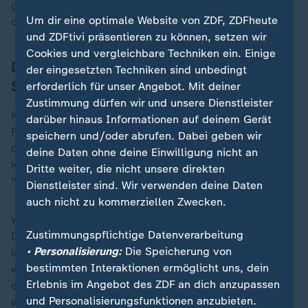
glaube, dass viele Menschen nicht mehr bereit sind,
Um dir eine optimale Website von ZDF, ZDFheute
das hinzunehmen", so Kubicki.
und ZDFtivi präsentieren zu können, setzen wir
Cookies und vergleichbare Techniken ein. Einige
Dröge fordert Zeitenwende der
der eingesetzten Techniken sind unbedingt
Sicherheitspolitik
erforderlich für unser Angebot. Mit deiner
Zustimmung dürfen wir und unsere Dienstleister
Katharina Dröge wies darauf hin, dass jeder dieser
darüber hinaus Informationen auf deinem Gerät
Fälle einzeln betrachtet werden muss. "Aber es gibt
speichern und/oder abrufen. Dabei geben wir
daneben natürlich Dinge, die man grundsätzlich sagen
deine Daten ohne deine Einwilligung nicht an
kann." In diesem Zusammenhang forderte sie eine
Dritte weiter, die nicht unsere direkten
"Zeitenwende der Sicherheitspolitik".
Dienstleister sind. Wir verwenden deine Daten
auch nicht zu kommerziellen Zwecken.
Wie umgehen mit straffällig gewordenen Migranten?
Zustimmungspflichtige Datenverarbeitung
Der FDP-Politiker forderte vehement: "Konsequent und
• Personalisierung:
Die Speicherung von
interessengeleitet mit denjenigen Regierungen, selbst
bestimmten Interaktionen ermöglicht uns, dein
wenn sie uns nicht gefallen, in Verhandlung darüber
Erlebnis im Angebot des ZDF an dich anzupassen
einzutreten, ob sie die Staatsbürger, die wir loswerden
und Personalisierungsfunktionen anzubieten.
wollen, wieder aufnehmen wollen."