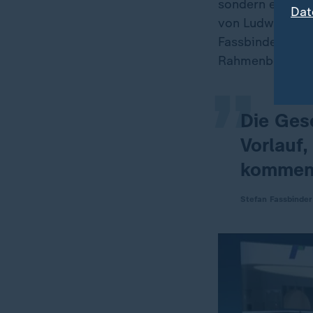
sondern ein Prio
Dat
„
von Ludwigshaf
Fassbinder, Obe
Rahmenbedingun
Die Ges
Vorlauf
kommen
Stefan Fassbinder