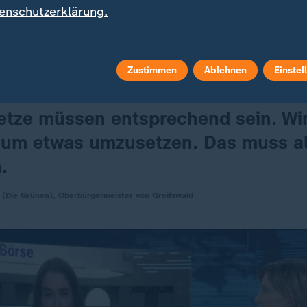
ritätenproblem, ergänzte Klaus Blettner (
CDU
), Obe
enschutzerklärung.
en. Um kommunale Aufgaben bewältigen zu können, f
rbürgermeister von Greifswald (
Die Grünen
), angem
gen des Bundes. Er sagte:
Zustimmen
Ablehnen
Einstel
etze müssen entsprechend sein. Wi
, um etwas umzusetzen. Das muss al
.
 (Die Grünen), Oberbürgermeister von Greifswald