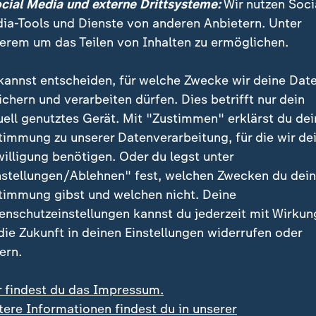
ert, weil wir einfach in so einer ver
ocial Media und externe Drittsysteme:
Wir nutzen Soci
 sind (...).
ia-Tools und Dienste von anderen Anbietern. Unter
erem um das Teilen von Inhalten zu ermöglichen.
Freie Wähler), Landrätin des Landkreises Regensburg
kannst entscheiden, für welche Zwecke wir deine Dat
enke (
SPD
), Oberbürgermeister von Offenbach, kritis
ichern und verarbeiten dürfen. Dies betrifft nur dein
echungen des Bundeskanzlers:
uell genutztes Gerät. Mit "Zustimmen" erklärst du dei
timmung zu unserer Datenverarbeitung, für die wir de
willigung benötigen. Oder du legst unter
h keine Lust habe, bestimmte Dinge
nstellungen/Ablehnen" fest, welchen Zwecken du dei
timmung gibst und welchen nicht. Deine
, dann sollte ich sie auch vor der 
enschutzeinstellungen kannst du jederzeit mit Wirkun
chen.
 die Zukunft in deinen Einstellungen widerrufen oder
ern.
SPD), Oberbürgermeister von Offenbach
r findest du das Impressum.
ndeshauptstädten, noch in Berlin gebe es ein Erkennt
tere Informationen findest du in unserer