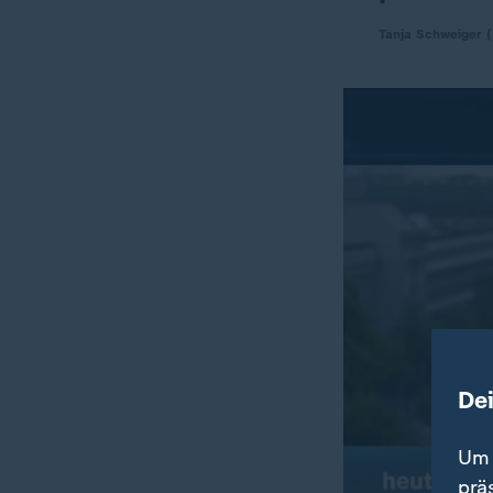
Tanja Schweiger (
De
Um 
prä