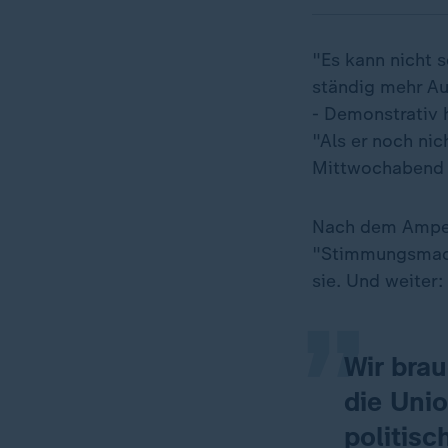
"Es kann nicht 
ständig mehr Auf
- Demonstrativ 
"Als er noch nic
Mittwochabend 
„
Nach dem Ampel-
"Stimmungsmache
sie. Und weiter:
Wir bra
die Unio
politisc