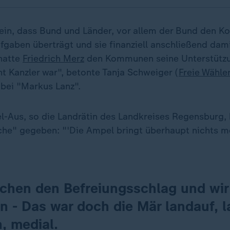
sein, dass Bund und Länder, vor allem der Bund den
gaben überträgt und sie finanziell anschließend damit
hatte
Friedrich Merz
den Kommunen seine Unterstützu
ht Kanzler war", betonte Tanja Schweiger (
Freie Wähle
bei "Markus Lanz".
Aus, so die Landrätin des Landkreises Regensburg,
" gegeben: "'Die Ampel bringt überhaupt nichts me
uchen den Befreiungsschlag und wi
n - Das war doch die Mär landauf, 
h, medial.