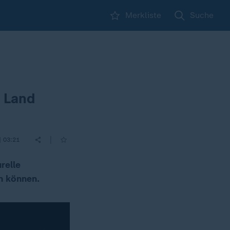
Merkliste
Suche
 Land
|
| 03:21
relle
n können.