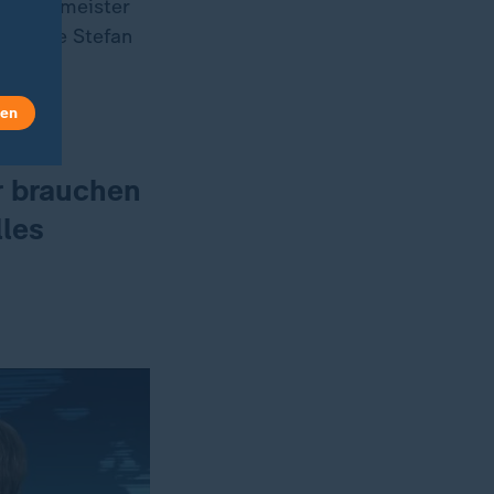
rbürgermeister
orderte Stefan
essene
len
r brauchen
les