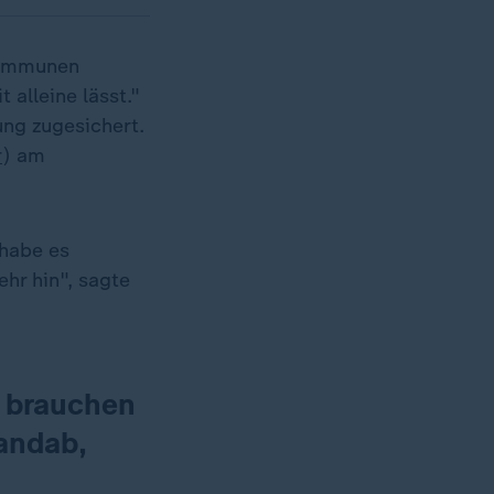
 Kommunen
 alleine lässt."
ng zugesichert.
r
) am
 habe es
hr hin", sagte
r brauchen
landab,