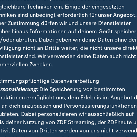
gleichbare Techniken ein. Einige der eingesetzten
hniken sind unbedingt erforderlich für unser Angebot.
en sich im Koalitionsausschuss auf einen Fahrplan für ihr
ner Zustimmung dürfen wir und unsere Dienstleister
die Stimmung nach den Beratungen ist, berichtet ZDF-Korre
über hinaus Informationen auf deinem Gerät speicher
/oder abrufen. Dabei geben wir deine Daten ohne de
willigung nicht an Dritte weiter, die nicht unsere direk
nstleister sind. Wir verwenden deine Daten auch nicht
merziellen Zwecken.
chulden von 30 Milliarden Euro
timmungspflichtige Datenverarbeitung
ersonalisierung:
Die Speicherung von bestimmten
 einem Jahr Schwarz-Rot würden die bundesweiten
eraktionen ermöglicht uns, dein Erlebnis im Angebot 
n bei 30 Milliarden Euro liegen. Schweiger sagte:
 an dich anzupassen und Personalisierungsfunktionen
ubieten. Dabei personalisieren wir ausschließlich auf
is deiner Nutzung von ZDF Streaming, der ZDFheute 
ner an die Strukturen rangeht, ist e
tivi. Daten von Dritten werden von uns nicht verwend