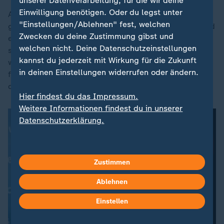
unserer Datenverarbeitung, für die wir deine
Einwilligung benötigen. Oder du legst unter
Als sich SPD-Chef
Lars Klingbeil
in Folge der
"Einstellungen/Ablehnen" fest, welchen
gestiegenen Spritpreise für eine Übergewinnsteuer und
Zwecken du deine Zustimmung gibst und
einen Tankrabatt eingesetzt hat, konterte Reiche mit
welchen nicht. Deine Datenschutzeinstellungen
scharfer Kritik. Die Vorschläge seien "teuer,
kannst du jederzeit mit Wirkung für die Zukunft
wirkungsschwach und verfassungsrechtlich
in deinen Einstellungen widerrufen oder ändern.
fragwürdig", so die Ministerin. In der CDU gewann sie
durch diesen Auftritt an Profil und an Unterstützung.
Hier findest du das Impressum.
Weitere Informationen findest du in unserer
Datenschutzerklärung.
Zustimmen
Ablehnen
Einstellen