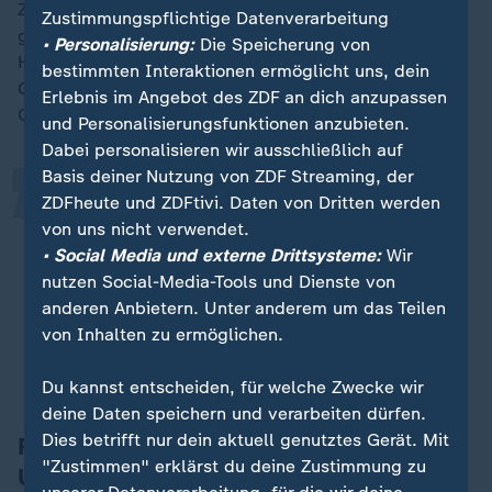
ZDF-Wirtschaftsexperte Florian Neuhann sagt: "Ich
Zustimmungspflichtige Datenverarbeitung
glaube, dass Frau Reiche aber mit der ganz klaren
„
• Personalisierung:
Die Speicherung von
Haltung in ihr Amt gegangen ist, zu sagen, dass wir
bestimmten Interaktionen ermöglicht uns, dein
Gaskraftwerke brauchen. Und das ist für eine
Erlebnis im Angebot des ZDF an dich anzupassen
Grundlast auch sicherlich richtig."
und Personalisierungsfunktionen anzubieten.
Dabei personalisieren wir ausschließlich auf
Basis deiner Nutzung von ZDF Streaming, der
Die große Frage ist aber eben: Was
ZDFheute und ZDFtivi. Daten von Dritten werden
von uns nicht verwendet.
tut sie für den Ausbau der
• Social Media und externe Drittsysteme:
Wir
Batterienetze und überhaupt der
nutzen Social-Media-Tools und Dienste von
Stromnetze? Und da tut sie zu
anderen Anbietern. Unter anderem um das Teilen
wenig.
von Inhalten zu ermöglichen.
Florian Neuhann, ZDF-Wirtschaftsexperte
Du kannst entscheiden, für welche Zwecke wir
deine Daten speichern und verarbeiten dürfen.
Dies betrifft nur dein aktuell genutztes Gerät. Mit
Reiche als Hoffnungsträgerin in der
"Zustimmen" erklärst du deine Zustimmung zu
Union