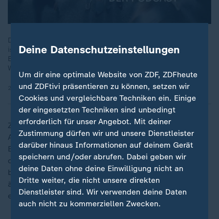
Die Energiewende stockt: Der Ausbau erneuerbarer Energien
Deine Datenschutzeinstellungen
ist langsamer als geplant, zugleich wächst die Kritik an
Entscheidungen der Bundesregierung. Im Fokus steht
Wirtschaftsministerin Reiche.
Um dir eine optimale Website von ZDF, ZDFheute
und ZDFtivi präsentieren zu können, setzen wir
23.04.2026 | 31:22 min
Cookies und vergleichbare Techniken ein. Einige
der eingesetzten Techniken sind unbedingt
erforderlich für unser Angebot. Mit deiner
Zuletzt sorgte auch eine Recherche des "Spiegel" für
Zustimmung dürfen wir und unsere Dienstleister
Aufsehen. Reiches Ministerium soll direkt bei dem
darüber hinaus Informationen auf deinem Gerät
Energie-Konzern EnBW Argumente angefordert haben,
speichern und/oder abrufen. Dabei geben wir
die Gaskraftwerke gegenüber Batteriespeichern
deine Daten ohne deine Einwilligung nicht an
bevorteilen. EnBW betreibt selbst Gaskraftwerke. Eine
Dritte weiter, die nicht unsere direkten
ähnliche Anfrage bei einem Batterie-Unternehmen soll
Dienstleister sind. Wir verwenden deine Daten
es laut der Recherche nicht gegeben haben.
auch nicht zu kommerziellen Zwecken.