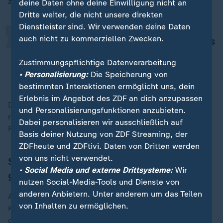
„
zustande gekommen.
deine Daten ohne deine Einwilligung nicht an
Dritte weiter, die nicht unsere direkten
Dienstleister sind. Wir verwenden deine Daten
auch nicht zu kommerziellen Zwecken.
Aber wenn es zu Ende ist, dann muss
es auch zu Ende sein.
Zustimmungspflichtige Datenverarbeitung
• Personalisierung:
Die Speicherung von
Bundeskanzler Olaf Scholz
bestimmten Interaktionen ermöglicht uns, dein
Erlebnis im Angebot des ZDF an dich anzupassen
Dass die Koalition zerbrochen sei, "gefällt mir nicht",
und Personalisierungsfunktionen anzubieten.
räumte Scholz ein. "Trotzdem kann ich nicht an der
Dabei personalisieren wir ausschließlich auf
Feststellung vorbei: Es wäre nicht anders gegangen."
Basis deiner Nutzung von ZDF Streaming, der
ZDFheute und ZDFtivi. Daten von Dritten werden
von uns nicht verwendet.
Scholz blickt gelassen auf Wahlkampf
• Social Media und externe Drittsysteme:
Wir
gegen Merz
nutzen Social-Media-Tools und Dienste von
anderen Anbietern. Unter anderem um das Teilen
Auf einen Wahlkampf gegen den Unions-
von Inhalten zu ermöglichen.
Kanzlerkandidaten Merz blickt Kanzler Scholz
gelassen. Die Unterschiede in Charakter und