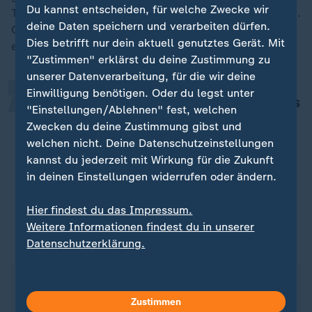
„
Du kannst entscheiden, für welche Zwecke wir
Temperament zwischen ihnen seien groß, sagte Scholz.
deine Daten speichern und verarbeiten dürfen.
Gefragt nach dem größten Charakterunterschied
Dies betrifft nur dein aktuell genutztes Gerät. Mit
erklärte er:
"Zustimmen" erklärst du deine Zustimmung zu
unserer Datenverarbeitung, für die wir deine
Einwilligung benötigen. Oder du legst unter
Ich finde mich etwas cooler, wenn es
"Einstellungen/Ablehnen" fest, welchen
Staatsangelegenheiten betrifft - um
Zwecken du deine Zustimmung gibst und
es mal so höflich zu sagen, wie es
welchen nicht. Deine Datenschutzeinstellungen
mir gerade gelingt.
kannst du jederzeit mit Wirkung für die Zukunft
in deinen Einstellungen widerrufen oder ändern.
Bundeskanzler Olaf Scholz
Hier findest du das Impressum.
Weitere Informationen findest du in unserer
SPD: K-Frage noch nicht geklärt
Datenschutzerklärung.
Anders als Friedrich Merz ist Olaf Scholz noch
nicht offiziell als Kanzlerkandidat seiner Partei
Zustimmen