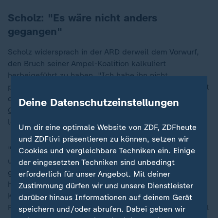
Scholz: "Es wäre nicht anders
gegangen"
Scholz widersprach in der ARD derweil dem Vorwurf,
den Bruch seiner Ampel-Koalition kalkuliert
herbeigeführt zu haben. "Ich habe ihn nicht
provoziert", sagte der SPD-Politiker. Er habe bis zuletzt
dafür gekämpft, dass die Dreierkonstellation aus SPD,
Deine Datenschutzeinstellungen
Grünen
und
FDP
zusammenbleibt, das sei aber
letztlich nicht möglich gewesen.
Um dir eine optimale Website von ZDF, ZDFheute
und ZDFtivi präsentieren zu können, setzen wir
"Ich habe es ertragen, dass ich für den Kompromiss
Cookies und vergleichbare Techniken ein. Einige
und die Kooperation immer wieder, manchmal auch
der eingesetzten Techniken sind unbedingt
gute Miene zu einem ziemlich bösen Spiel gemacht
erforderlich für unser Angebot. Mit deiner
habe", sagte Scholz. Ohne seine
Zustimmung dürfen wir und unsere Dienstleister
Kooperationsbereitschaft und Kompromisse "hätte die
darüber hinaus Informationen auf deinem Gerät
Regierung so lange nicht gehalten". Sie wäre nicht mal
speichern und/oder abrufen. Dabei geben wir