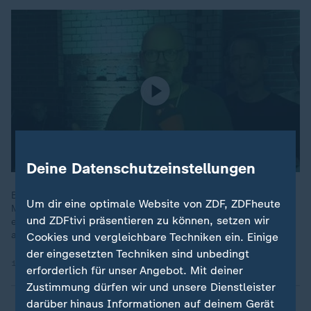
Deine Datenschutzeinstellungen
Bei der re:publica in Berlin wirft ein Zuschauer den jungen
Um dir eine optimale Website von ZDF, ZDFheute
Menschen in Deutschland vor, sich politisch zu wenig zu
und ZDFtivi präsentieren zu können, setzen wir
engagieren. Polit-Influencer Vincent-G sieht das jedoch
anders.
Cookies und vergleichbare Techniken ein. Einige
der eingesetzten Techniken sind unbedingt
19.05.2026 | 0:47 min
erforderlich für unser Angebot. Mit deiner
Zustimmung dürfen wir und unsere Dienstleister
darüber hinaus Informationen auf deinem Gerät