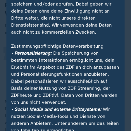
speichern und/oder abrufen. Dabei geben wir
Ricarda Lang: Mut zur Vision statt
deine Daten ohne deine Einwilligung nicht an
Verteidigung des Status quo
„
Dritte weiter, die nicht unsere direkten
Dienstleister sind. Wir verwenden deine Daten
Die ehemalige Grünen-Chefin Ricarda Lang zeigt sich
auch nicht zu kommerziellen Zwecken.
in der Debatte selbstkritisch:
Zustimmungspflichtige Datenverarbeitung
• Personalisierung:
Die Speicherung von
Jede Partei, die in den letzten
bestimmten Interaktionen ermöglicht uns, dein
Jahren in der Regierung war, hat zu
Erlebnis im Angebot des ZDF an dich anzupassen
wenig für junge Menschen gemacht.
und Personalisierungsfunktionen anzubieten.
Dabei personalisieren wir ausschließlich auf
Ricarda Lang (Grüne), Mitglied des Bundestages
Basis deiner Nutzung von ZDF Streaming, der
ZDFheute und ZDFtivi. Daten von Dritten werden
Sie kritisiert, dass Politik häufig von einem ständigen
von uns nicht verwendet.
Denken in anstehenden Wahlen geprägt sei - von
• Social Media und externe Drittsysteme:
Wir
Landtags- über Europa- bis Bundestagswahlen -,
nutzen Social-Media-Tools und Dienste von
wodurch oft nur kurzfristig geplant werde und
anderen Anbietern. Unter anderem um das Teilen
langfristige Zukunftsperspektiven immer wieder in den
von Inhalten zu ermöglichen.