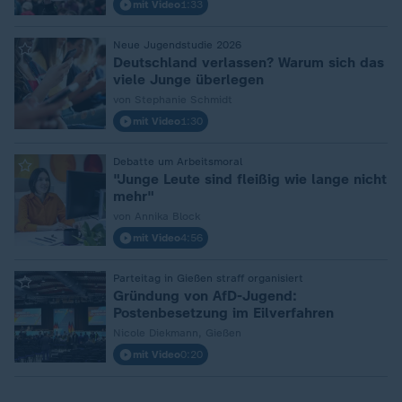
mit Video
1:33
:
Neue Jugendstudie 2026
Deutschland verlassen? Warum sich das
viele Junge überlegen
von Stephanie Schmidt
mit Video
1:30
:
Debatte um Arbeitsmoral
"Junge Leute sind fleißig wie lange nicht
mehr"
von Annika Block
mit Video
4:56
:
Parteitag in Gießen straff organisiert
Gründung von AfD-Jugend:
Postenbesetzung im Eilverfahren
Nicole Diekmann, Gießen
mit Video
0:20