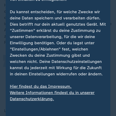
Hintergrund rückten. Sie betont, dass Probleme wie
die
Klimakrise
, hohe Mieten oder ein vom Geldbeutel
Du kannst entscheiden, für welche Zwecke wir
der Eltern abhängiger Bildungserfolg keine
deine Daten speichern und verarbeiten dürfen.
individuellen Schicksale, sondern drängende politische
Dies betrifft nur dein aktuell genutztes Gerät. Mit
„
Aufgaben seien. Die demokratischen Kräfte hätten
"Zustimmen" erklärst du deine Zustimmung zu
zuletzt oft nur noch den Status quo verteidigt, anstatt
unserer Datenverarbeitung, für die wir deine
Fortschritt zu gestalten:
Einwilligung benötigen. Oder du legst unter
"Einstellungen/Ablehnen" fest, welchen
Zwecken du deine Zustimmung gibst und
welchen nicht. Deine Datenschutzeinstellungen
Wir müssen endlich in die Offensive
kannst du jederzeit mit Wirkung für die Zukunft
kommen und auch ein bisschen
in deinen Einstellungen widerrufen oder ändern.
mehr für eine Vision von der Zukunft
kämpfen.
Hier findest du das Impressum.
Weitere Informationen findest du in unserer
Ricarda Lang, Mitglied des Bundestages (B'90/Grüne)
Datenschutzerklärung.
Lang fordert eine Kommunikation, die dorthin geht, wo