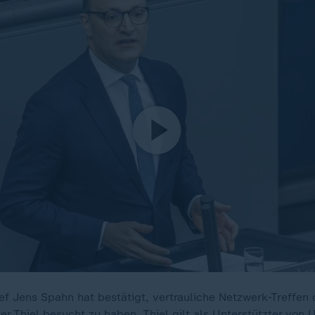
ef Jens Spahn hat bestätigt, vertrauliche Netzwerk-Treffen
er Thiel besucht zu haben. Thiel gilt als Unterstützter von 