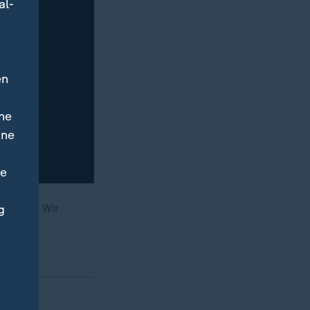
al-
en
ne
ine
ne
kalypse? Wir
g