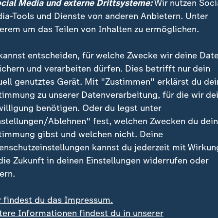
ocial Media und externe Drittsysteme:
Wir nutzen Soci
ia-Tools und Dienste von anderen Anbietern. Unter
erem um das Teilen von Inhalten zu ermöglichen.
kannst entscheiden, für welche Zwecke wir deine Dat
ichern und verarbeiten dürfen. Dies betrifft nur dein
uell genutztes Gerät. Mit "Zustimmen" erklärst du dei
timmung zu unserer Datenverarbeitung, für die wir de
willigung benötigen. Oder du legst unter
nstellungen/Ablehnen" fest, welchen Zwecken du dei
timmung gibst und welchen nicht. Deine
rittene US-Milliardär Peter Thiel so fasziniert von der Apo
enschutzeinstellungen kannst du jederzeit mit Wirkun
österreichischen Theologen Wolfgang Palaver.
 die Zukunft in deinen Einstellungen widerrufen oder
ern.
r findest du das Impressum.
tere Informationen findest du in unserer