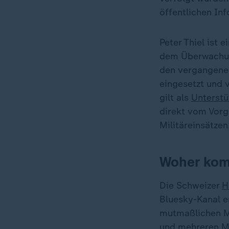
öffentlichen In
Peter Thiel ist e
dem Überwachung
den vergangenen
eingesetzt und v
gilt als
Unterstü
direkt vom Vor
Militäreinsätzen
Woher kom
Die Schweizer
H
Bluesky-Kanal e
mutmaßlichen Mi
und mehreren M