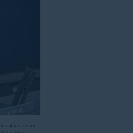
 des umstrittenen
US-Präsident