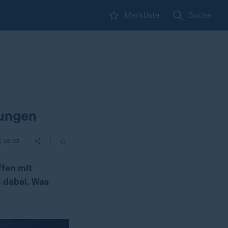
Merkliste
Suche
tungen
|
| 15:33
ffen mit
h dabei. Was