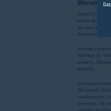
Worum geht
Dat
Viele Details z
es bei den mehr
als auch politi
Anmeldung etwa i
In einer Einladu
Vorträge zu "Sc
erwähnt. Genaue 
bekannt.
Vertrauliche Ge
Wirtschaft nich
von Experten, L
bewerten, ob bei
verfolgt wurden,