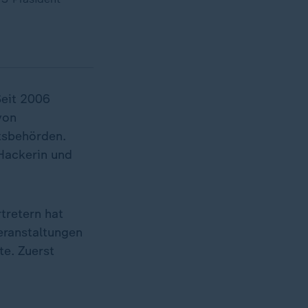
Seit 2006
von
itsbehörden.
 Hackerin und
retern hat
eranstaltungen
e. Zuerst