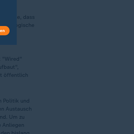
richtete, dass
echnologische
len
bei der
t "Wired"
ufbaut",
t öffentlich
 Politik und
en Austausch
end. Um zu
e Anliegen
 den bislang