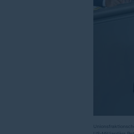
Unionsfraktionsch
US-Milliardärs Pet