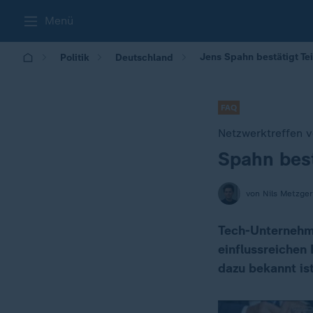
Menü
Jens Spahn bestätigt Te
Politik
Deutschland
FAQ
Netzwerktreffen v
Spahn best
:
von Nils Metzger
Tech-Unternehme
einflussreichen
dazu bekannt ist