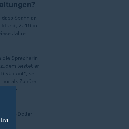
taltungen?
, dass Spahn an
Irland, 2019 in
Diese Jahre
 die Sprecherin
 zudem leistet er
Diskutant", so
 nur als Zuhörer
r Panel-
000 US-Dollar
tivi
en.