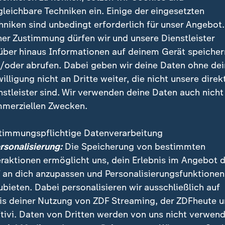
gleichbare Techniken ein. Einige der eingesetzten
hniken sind unbedingt erforderlich für unser Angebot.
reten Fall der Dialog-Formate hat H
ner Zustimmung dürfen wir und unsere Dienstleister
de Teilnahmegebühren in niedrig dre
über hinaus Informationen auf deinem Gerät speicher
lbst getragen.
/oder abrufen. Dabei geben wir deine Daten ohne de
willigung nicht an Dritte weiter, die nicht unsere direk
ionsfraktion im Bundestag
nstleister sind. Wir verwenden deine Daten auch nicht
merziellen Zwecken.
zum "Dialog"-Treffen im August 2026 in Irland habe 
Teilnahme aber abgesagt.
timmungspflichtige Datenverarbeitung
ersonalisierung:
Die Speicherung von bestimmten
eraktionen ermöglicht uns, dein Erlebnis im Angebot 
 an dich anzupassen und Personalisierungsfunktionen
ubieten. Dabei personalisieren wir ausschließlich auf
is deiner Nutzung von ZDF Streaming, der ZDFheute 
tivi. Daten von Dritten werden von uns nicht verwend