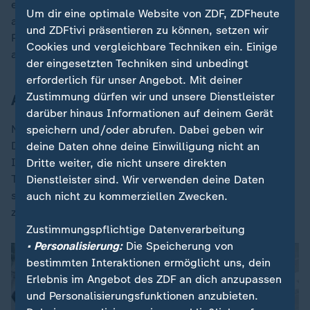
eine Veränderung der Sprengstoff-Verordnung
Um dir eine optimale Website von ZDF, ZDFheute
angekündigt, so Mäurer. Bisher hatte sich der SPD-
und ZDFtivi präsentieren zu können, setzen wir
Politiker immer für ein allgemeines Böllerverbot
Cookies und vergleichbare Techniken ein. Einige
ausgesprochen.
der eingesetzten Techniken sind unbedingt
erforderlich für unser Angebot. Mit deiner
Zustimmung dürfen wir und unsere Dienstleister
Auch Drohnenabwehr großes Thema
darüber hinaus Informationen auf deinem Gerät
Neben der Debatte um Feuerwerkskörper war auch die
speichern und/oder abrufen. Dabei geben wir
Drohnenabwehr ein präsentes Thema der
deine Daten ohne deine Einwilligung nicht an
Innenministerkonferenz. Demonstriert wurde neue
Dritte weiter, die nicht unsere direkten
Technik der Bundespolizei, die künftig in der Lage sein
Dienstleister sind. Wir verwenden deine Daten
soll, Drohnen mit Netzen abzufangen und kontrolliert
auch nicht zu kommerziellen Zwecken.
zu Boden zu bringen.
Zustimmungspflichtige Datenverarbeitung
• Personalisierung:
Die Speicherung von
bestimmten Interaktionen ermöglicht uns, dein
Erlebnis im Angebot des ZDF an dich anzupassen
und Personalisierungsfunktionen anzubieten.