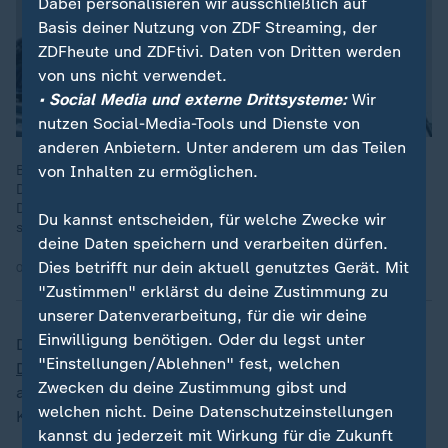
Dabei personalisieren wir ausschließlich auf
Basis deiner Nutzung von ZDF Streaming, der
ZDFheute und ZDFtivi. Daten von Dritten werden
von uns nicht verwendet.
• Social Media und externe Drittsysteme:
Wir
nutzen Social-Media-Tools und Dienste von
anderen Anbietern. Unter anderem um das Teilen
von Inhalten zu ermöglichen.
Bund und Länder verstärken ihre Maßnahmen zur Abwehr von
Drohnen. Speziell ausgebildete Kräfte sollen feindliche
Drohnen erkennen, abfangen und kritische Infrastruktur
Du kannst entscheiden, für welche Zwecke wir
schützen.
deine Daten speichern und verarbeiten dürfen.
Dies betrifft nur dein aktuell genutztes Gerät. Mit
02.12.2025 | 2:51 min
"Zustimmen" erklärst du deine Zustimmung zu
unserer Datenverarbeitung, für die wir deine
Einwilligung benötigen. Oder du legst unter
Dafür besuchte Bundesinnenminister
Alexander
„
"Einstellungen/Ablehnen" fest, welchen
Dobrindt
(
CSU
) die Veranstaltung. Gerade im Hinblick
Zwecken du deine Zustimmung gibst und
auf die hybride Bedrohungslage sei eine solche
welchen nicht. Deine Datenschutzeinstellungen
Kompetenz wichtig, so Dobrindt.
kannst du jederzeit mit Wirkung für die Zukunft