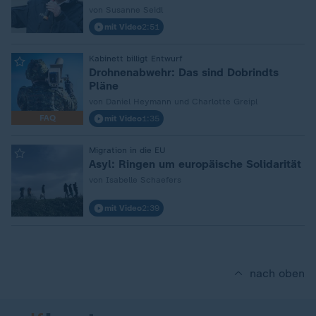
von Susanne Seidl
mit Video
2:51
:
Kabinett billigt Entwurf
Drohnenabwehr: Das sind Dobrindts
Pläne
von Daniel Heymann und Charlotte Greipl
FAQ
mit Video
1:35
:
Migration in die EU
Asyl: Ringen um europäische Solidarität
von Isabelle Schaefers
mit Video
2:39
nach oben