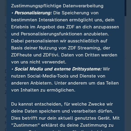
Zustimmungspflichtige Datenverarbeitung
• Personalisierung:
Die Speicherung von
bestimmten Interaktionen ermöglicht uns, dein
Der Bundestag hat das milliardenschwere Finanzpaket von
Erlebnis im Angebot des ZDF an dich anzupassen
Union und SPD mit Zweidrittelmehrheit beschlossen. Nichts
und Personalisierungsfunktionen anzubieten.
verpassen im Liveblog.
Dabei personalisieren wir ausschließlich auf
Basis deiner Nutzung von ZDF Streaming, der
19.03.2025
ZDFheute und ZDFtivi. Daten von Dritten werden
von uns nicht verwendet.
• Social Media und externe Drittsysteme:
Wir
Dieses Sondervermögen ist von den Regeln der
nutzen Social-Media-Tools und Dienste von
Schuldenbremse
ebenfalls ausgenommen - im
anderen Anbietern. Unter anderem um das Teilen
Gegensatz zu den Verteidigungsausgaben jedoch in
von Inhalten zu ermöglichen.
Zeit und Umfang begrenzt.
Du kannst entscheiden, für welche Zwecke wir
Wichtig dabei: Das Sondervermögen gilt nur für
deine Daten speichern und verarbeiten dürfen.
zusätzliche
Investitionen neben den bereits regulär im
Dies betrifft nur dein aktuell genutztes Gerät. Mit
Haushalt geplanten Vorhaben. Darauf hatten die
"Zustimmen" erklärst du deine Zustimmung zu
Grünen in den Verhandlungen bestanden - um zu