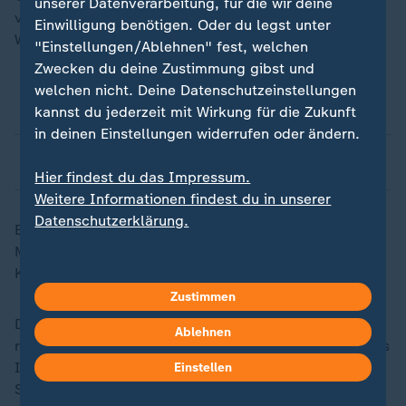
unserer Datenverarbeitung, für die wir deine
verhindern, dass Union und SPD aus dem Sondertopf
Einwilligung benötigen. Oder du legst unter
Wahlgeschenke finanzieren.
"Einstellungen/Ablehnen" fest, welchen
Zwecken du deine Zustimmung gibst und
welchen nicht. Deine Datenschutzeinstellungen
Was ist ein Sondervermögen?
kannst du jederzeit mit Wirkung für die Zukunft
in deinen Einstellungen widerrufen oder ändern.
Welche Sondervermögen gibt es bereits?
Hier findest du das Impressum.
Weitere Informationen findest du in unserer
Datenschutzerklärung.
Ein weiterer Verhandlungserfolg für die Grünen: 100
Milliarden aus dem Sondervermögen fließen in den
Klima- und Transformationsfonds.
Zustimmen
Das Ziel der Klimaneutralität bis 2045 bleibt hingegen
Ablehnen
relativ weich: Im Grundgesetz wird nur verankert, dass
Investitionen zu diesem Zweck aus dem
Einstellen
Sondervermögen getätigt werden können - aber nicht