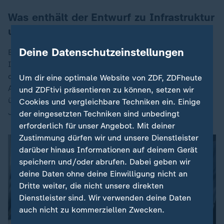
Was enthält der Entwurf zu Infrastruktur
und Klima?
Deine Datenschutzeinstellungen
Einen anderen Weg will der Gesetzgeber für
Investitionen in die Infrastruktur und zur Erreichung
der Klimaneutralität bis 2045 gehen: In einem neuen
Um dir eine optimale Website von ZDF, ZDFheute
Artikel 143h Grundgesetz will er ein Sondervermögen
und ZDFtivi präsentieren zu können, setzen wir
über 500 Milliarden Euro mit einer Laufzeit von 12
Cookies und vergleichbare Techniken ein. Einige
Jahren aufsetzen.
der eingesetzten Techniken sind unbedingt
erforderlich für unser Angebot. Mit deiner
Zustimmung dürfen wir und unsere Dienstleister
darüber hinaus Informationen auf deinem Gerät
speichern und/oder abrufen. Dabei geben wir
deine Daten ohne deine Einwilligung nicht an
Dritte weiter, die nicht unsere direkten
Dieses Video existiert nicht (mehr).
Dienstleister sind. Wir verwenden deine Daten
auch nicht zu kommerziellen Zwecken.