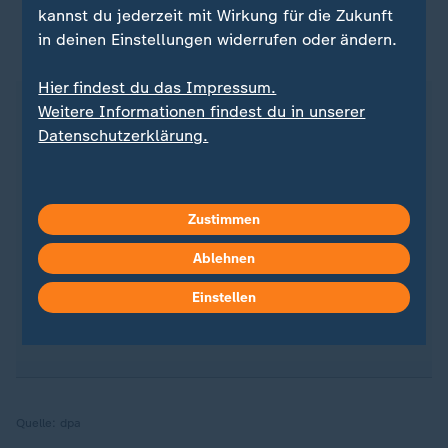
kannst du jederzeit mit Wirkung für die Zukunft
Unser Nachrichtenangebot - jetzt als bevorzugte
in deinen Einstellungen widerrufen oder ändern.
Quelle bei Google
Hier findest du das Impressum.
Wer bei Google etwas sucht, bekommt neben den
Weitere Informationen findest du in unserer
Suchergebnissen auch eine Box mit Schlagzeilen
Datenschutzerklärung.
angezeigt.
Mit ZDFheute als hinterlegter Quelle bekommen
Zustimmen
Sie unsere Inhalte häufiger in die Schlagzeilen-Box
gespielt - geprüfte Inhalte, direkt in Ihrem
Ablehnen
Überblick.
Einstellen
→ Hier
ZDFheute als bevorzugte Quelle einstellen
.
Quelle:
dpa