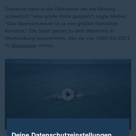
Stralsund habe in der Diskussion um die Rettung
schließlich "eine große Rolle gespielt", sagte Merkel.
"Das Meeresmuseum ist ja von größter fachlicher
Kenntnis." Die Stadt gehört zu dem Wahlkreis in
Mecklenburg-Vorpommern, den sie von 1990 bis 2021
im
Bundestag
vertrat.
Deine Datenschutzeinstellungen