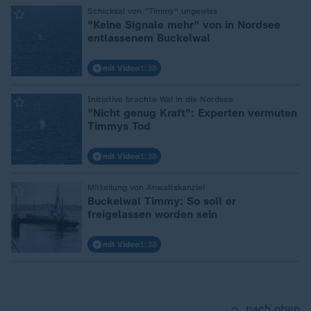
:
Schicksal von "Timmy" ungewiss
"Keine Signale mehr" von in Nordsee
entlassenem Buckelwal
mit Video
1:38
:
Initiative brachte Wal in die Nordsee
"Nicht genug Kraft": Experten vermuten
Timmys Tod
mit Video
1:38
:
Mitteilung von Anwaltskanzlei
Buckelwal Timmy: So soll er
freigelassen worden sein
mit Video
1:38
nach oben