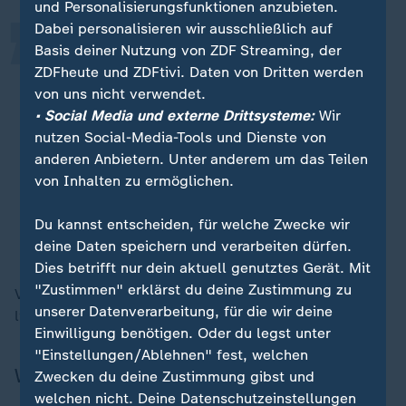
und Personalisierungsfunktionen anzubieten.
Dabei personalisieren wir ausschließlich auf
Ich hätte mir wahrscheinlich eine
Basis deiner Nutzung von ZDF Streaming, der
ZDFheute und ZDFtivi. Daten von Dritten werden
Expertenkommission von
von uns nicht verwendet.
Meeresbiologen genommen,
• Social Media und externe Drittsysteme:
Wir
Deutsche und auch Ausländer, und
nutzen Social-Media-Tools und Dienste von
denen hätte ich gesagt: Auf euren
anderen Anbietern. Unter anderem um das Teilen
Rat höre ich, egal was ihr mir jetzt
von Inhalten zu ermöglichen.
sagt.
Du kannst entscheiden, für welche Zwecke wir
Angela Merkel, ehemalige Bundeskanzlerin
deine Daten speichern und verarbeiten dürfen.
Dies betrifft nur dein aktuell genutztes Gerät. Mit
"Zustimmen" erklärst du deine Zustimmung zu
Von welchem Ergebnis sie dabei ausgegangen wäre,
unserer Datenverarbeitung, für die wir deine
ließ Merkel offen.
Einwilligung benötigen. Oder du legst unter
"Einstellungen/Ablehnen" fest, welchen
Wichtiger Hinweis in eigener Sache
Zwecken du deine Zustimmung gibst und
welchen nicht. Deine Datenschutzeinstellungen