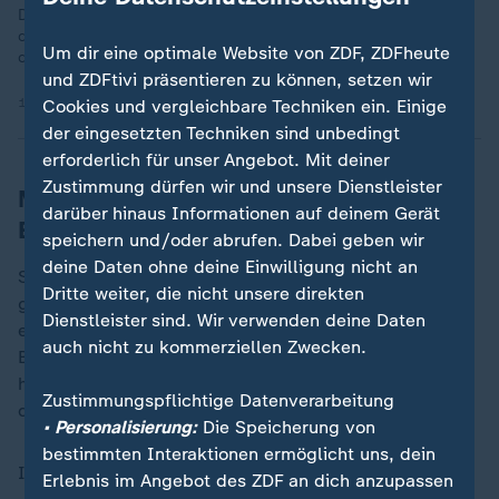
Die dänischen Behörden haben bestätigt, dass es sich bei
dem toten Wal vor einer dänischen Insel um den Wal handelt,
Um dir eine optimale Website von ZDF, ZDFheute
der wochenlang in der Ostsee gestrandet war.
und ZDFtivi präsentieren zu können, setzen wir
16.05.2026 | 1:37 min
Cookies und vergleichbare Techniken ein. Einige
der eingesetzten Techniken sind unbedingt
erforderlich für unser Angebot. Mit deiner
Zustimmung dürfen wir und unsere Dienstleister
Merkel zu Buckelwal "Timmy": Auf
darüber hinaus Informationen auf deinem Gerät
Experten hören
speichern und/oder abrufen. Dabei geben wir
deine Daten ohne deine Einwilligung nicht an
Später sei sie dann selbst ins Grübeln darüber
Dritte weiter, die nicht unsere direkten
gekommen, wie sie bei dem gestrandeten Buckelwal
Dienstleister sind. Wir verwenden deine Daten
entschieden hätte, erzählte die ehemalige
auch nicht zu kommerziellen Zwecken.
Bundeskanzlerin und promovierte Physikerin. "Ich
habe mir in der Tat Gedanken gemacht: 'Was würdest
„
Zustimmungspflichtige Datenverarbeitung
denn du jetzt machen?'", sagte Merkel.
• Personalisierung:
Die Speicherung von
bestimmten Interaktionen ermöglicht uns, dein
Ihre Schlussfolgerung:
Erlebnis im Angebot des ZDF an dich anzupassen