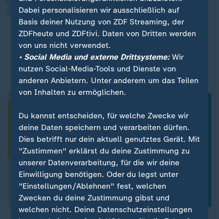
Die amerikanische Seite achtet sehr
Dabei personalisieren wir ausschließlich auf
darauf, dass Deutschland, dass
Basis deiner Nutzung von ZDF Streaming, der
ZDFheute und ZDFtivi. Daten von Dritten werden
Europa einbezogen wird. Diese Rolle
von uns nicht verwendet.
nehmen wir wahr.
• Social Media und externe Drittsysteme:
Wir
nutzen Social-Media-Tools und Dienste von
Johann Wadephul (CDU), Bundesaußenminister
anderen Anbietern. Unter anderem um das Teilen
von Inhalten zu ermöglichen.
Du kannst entscheiden, für welche Zwecke wir
deine Daten speichern und verarbeiten dürfen.
Dies betrifft nur dein aktuell genutztes Gerät. Mit
"Zustimmen" erklärst du deine Zustimmung zu
unserer Datenverarbeitung, für die wir deine
Einwilligung benötigen. Oder du legst unter
"Einstellungen/Ablehnen" fest, welchen
Zwecken du deine Zustimmung gibst und
welchen nicht. Deine Datenschutzeinstellungen