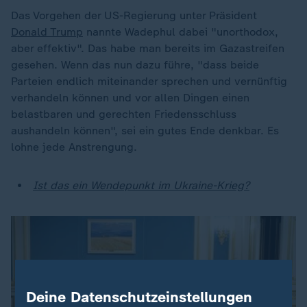
Das Vorgehen der US-Regierung unter Präsident
Donald Trump
nannte Wadephul dabei "unorthodox,
aber effektiv". Das habe man bereits im Gazastreifen
gesehen. Wenn das nun dazu führe, "dass beide
Parteien endlich miteinander sprechen und vernünftig
verhandeln können und vor allen Dingen einen
belastbaren und gerechten Friedensschluss
aushandeln können", sei ein gutes Ende denkbar. Es
lohne jede Anstrengung.
Ist das ein Wendepunkt im Ukraine-Krieg?
Deine Datenschutzeinstellungen