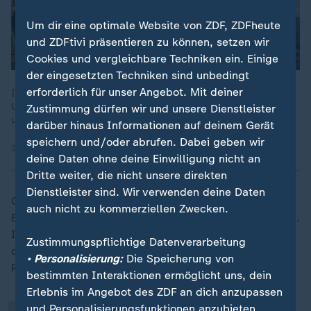
Um dir eine optimale Website von ZDF, ZDFheute
und ZDFtivi präsentieren zu können, setzen wir
Cookies und vergleichbare Techniken ein. Einige
der eingesetzten Techniken sind unbedingt
erforderlich für unser Angebot. Mit deiner
In einem Friedensplan von US-Präsident Donald Trump für die
Ukraine und Russland geht es auch um die Abtretung
Zustimmung dürfen wir und unsere Dienstleister
ukrainischer Gebiete.
darüber hinaus Informationen auf deinem Gerät
speichern und/oder abrufen. Dabei geben wir
21.11.2025 | 1:48 min
deine Daten ohne deine Einwilligung nicht an
Dritte weiter, die nicht unsere direkten
Dienstleister sind. Wir verwenden deine Daten
Gleichzeitig betonte der Außenminister die Rolle
auch nicht zu kommerziellen Zwecken.
Europas bei möglichen Verhandlungen: "Wir sind dabei.
„
Ich habe heute darüber ausführlich mit Steve Witkoff,
Zustimmungspflichtige Datenverarbeitung
dem Sonderbeauftragten des amerikanischen
• Personalisierung:
Die Speicherung von
Präsidenten telefoniert."
bestimmten Interaktionen ermöglicht uns, dein
Erlebnis im Angebot des ZDF an dich anzupassen
und Personalisierungsfunktionen anzubieten.