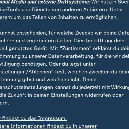
ocial Media und externe Drittsysteme:
Wir nutzen Soci
 venezolanischen Gesundheitssystems. Vertriebene 
ia-Tools und Dienste von anderen Anbietern. Unter
nkheiten wie Masern, Denguefieber, Gelbfieber und Mal
erem um das Teilen von Inhalten zu ermöglichen.
ristian Lindmeier mit. Die Gesundheitsdienste stün
", die Einrichtungen arbeiteten "über ihren Kapazitä
kannst entscheiden, für welche Zwecke wir deine Dat
n Traumapatienten".
ichern und verarbeiten dürfen. Dies betrifft nur dein
uell genutztes Gerät. Mit "Zustimmen" erklärst du dei
er venezolanischen Regierung haben die Erdbeben la
timmung zu unserer Datenverarbeitung, für die wir de
eschädigt oder anderweitig beeinträchtigt. Laut WHO 
willigung benötigen. Oder du legst unter
. Experten sind besorgt, dass das tagelange Schlafen 
nstellungen/Ablehnen" fest, welchen Zwecken du dei
 unhygienischen Schutzunterkünften Auswirkungen auf
timmung gibst und welchen nicht. Deine
er haben könnte.
enschutzeinstellungen kannst du jederzeit mit Wirkun
 die Zukunft in deinen Einstellungen widerrufen oder
0 Betroffene in nur zwei Städten
ern.
ten von La Guaira - Catia La Mar und Caraballeda - hä
r findest du das Impressum.
 Behörden zum Zeitpunkt der Erdbeben der Stärke 7,
tere Informationen findest du in unserer