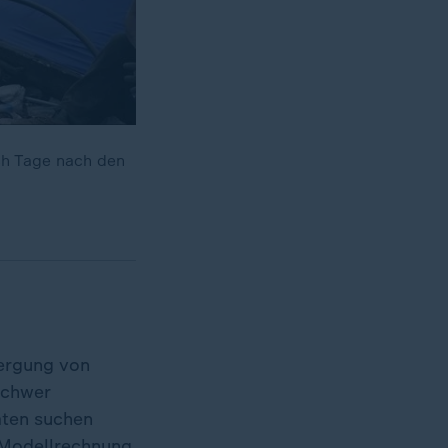
ch Tage nach den
ergung von
schwer
aten suchen
 Modellrechnung