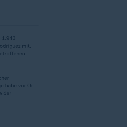
s 1.943
odríguez mit.
etroffenen
cher
e habe vor Ort
e der