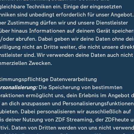
gleichbare Techniken ein. Einige der eingesetzten
hniken sind unbedingt erforderlich für unser Angebot.
ner Zustimmung dürfen wir und unsere Dienstleister
über hinaus Informationen auf deinem Gerät speicher
/oder abrufen. Dabei geben wir deine Daten ohne de
willigung nicht an Dritte weiter, die nicht unsere direk
nstleister sind. Wir verwenden deine Daten auch nicht
merziellen Zwecken.
en Tagen nach den Erdbeben werden in Venezuela noch le
r auch ein dreijähriges Kind.
timmungspflichtige Datenverarbeitung
ersonalisierung:
Die Speicherung von bestimmten
eraktionen ermöglicht uns, dein Erlebnis im Angebot 
 an dich anzupassen und Personalisierungsfunktionen
ubieten. Dabei personalisieren wir ausschließlich auf
 vor Überlastung des Gesundheits
is deiner Nutzung von ZDF Streaming, der ZDFheute 
tivi. Daten von Dritten werden von uns nicht verwend
eitsorganisation (WHO) warnt vor einer Überlastung