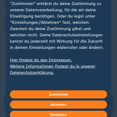
„
Dollar in den USA investieren. Laut "Wall Street
"Zustimmen" erklärst du deine Zustimmung zu
Journal" sagte Cook:
unserer Datenverarbeitung, für die wir deine
Einwilligung benötigen. Oder du legst unter
"Einstellungen/Ablehnen" fest, welchen
Ich möchte Ihnen dafür danken,
Zwecken du deine Zustimmung gibst und
dass Sie die Voraussetzungen dafür
welchen nicht. Deine Datenschutzeinstellungen
kannst du jederzeit mit Wirkung für die Zukunft
geschaffen haben, dass wir in den
in deinen Einstellungen widerrufen oder ändern.
USA umfangreiche Investitionen
tätigen und wichtige
Hier findest du das Impressum.
Produktionsstätten hier ansiedeln
Weitere Informationen findest du in unserer
können.
Datenschutzerklärung.
Tim Cook, Apple-Chef
Zustimmen
Ablehnen
Einstellen