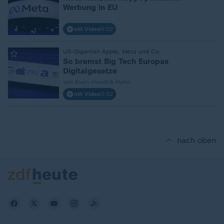
Werbung in EU
mit Video
9:02
:
US-Giganten Apple, Meta und Co.
So bremst Big Tech Europas
Digitalgesetze
von Sven-Hendrik Hahn
mit Video
3:52
nach oben