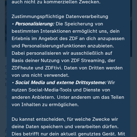
auch nicht zu kommerziellen Zwecken.
Zustimmungspflichtige Datenverarbeitung
• Personalisierung:
Die Speicherung von
bestimmten Interaktionen ermöglicht uns, dein
Erlebnis im Angebot des ZDF an dich anzupassen
und Personalisierungsfunktionen anzubieten.
Dabei personalisieren wir ausschließlich auf
Basis deiner Nutzung von ZDF Streaming, der
Sie gehören zu den reichsten Männern der Welt. Seit Trump an
ZDFheute und ZDFtivi. Daten von Dritten werden
der Macht ist, sitzen die Chefs der großen US-Tech-Konzerne
von uns nicht verwendet.
sozusagen direkt im Weißen Haus - und bedrohen damit auch
• Social Media und externe Drittsysteme:
Wir
Europa.
nutzen Social-Media-Tools und Dienste von
anderen Anbietern. Unter anderem um das Teilen
20.05.2025 | 9:02 min
von Inhalten zu ermöglichen.
Du kannst entscheiden, für welche Zwecke wir
deine Daten speichern und verarbeiten dürfen.
Apple
wird laut Cook voraussichtlich 600 Milliarden
Dies betrifft nur dein aktuell genutztes Gerät. Mit