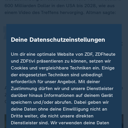
„
600 Milliarden Dollar in den USA bis 2028, wie aus
einem Video des Treffens hervorging. Altman sagte:
Danke, dass Sie ein so wirtschafts-
Deine Datenschutzeinstellungen
und innovationsorientierter Präsident
sind. Das ist eine sehr erfrischende
Um dir eine optimale Website von ZDF, ZDFheute
Veränderung.
und ZDFtivi präsentieren zu können, setzen wir
Cookies und vergleichbare Techniken ein. Einige
Sam Altman, Chef von OpenAI
der eingesetzten Techniken sind unbedingt
erforderlich für unser Angebot. Mit deiner
Altman weiter: "Ich denke, dies wird uns für eine lange
Zustimmung dürfen wir und unsere Dienstleister
Zeit großen Erfolg an der Spitze der Welt bringen.
darüber hinaus Informationen auf deinem Gerät
Ohne Ihre Führung wäre das nicht möglich."
speichern und/oder abrufen. Dabei geben wir
deine Daten ohne deine Einwilligung nicht an
Dritte weiter, die nicht unsere direkten
Dienstleister sind. Wir verwenden deine Daten