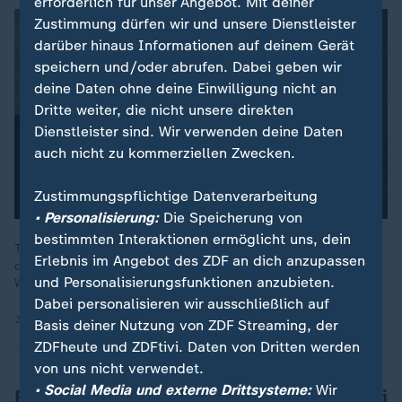
erforderlich für unser Angebot. Mit deiner
Zustimmung dürfen wir und unsere Dienstleister
darüber hinaus Informationen auf deinem Gerät
speichern und/oder abrufen. Dabei geben wir
deine Daten ohne deine Einwilligung nicht an
Dritte weiter, die nicht unsere direkten
Dienstleister sind. Wir verwenden deine Daten
auch nicht zu kommerziellen Zwecken.
Zustimmungspflichtige Datenverarbeitung
• Personalisierung:
Die Speicherung von
bestimmten Interaktionen ermöglicht uns, dein
Trump holt Russland aus der Isolation und kritisiert zugleich
Erlebnis im Angebot des ZDF an dich anzupassen
die Ukraine scharf – in der US-Außenpolitik zeichnet sich eine
und Personalisierungsfunktionen anzubieten.
Wende ab, die Europa vor Herausforderungen stellt.
Dabei personalisieren wir ausschließlich auf
20.02.2025 | 2:36 min
Basis deiner Nutzung von ZDF Streaming, der
ZDFheute und ZDFtivi. Daten von Dritten werden
von uns nicht verwendet.
• Social Media und externe Drittsysteme:
Wir
Russland begrüßt US-Vorstoß, Sorge bei