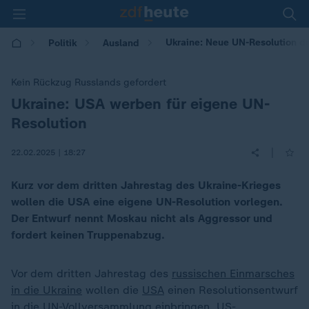
Ukraine: Neue UN-Resolution d
Politik
Ausland
Kein Rückzug Russlands gefordert
Ukraine: USA werben für eigene UN-
:
Resolution
|
22.02.2025 | 18:27
Kurz vor dem dritten Jahrestag des Ukraine-Krieges
wollen die USA eine eigene UN-Resolution vorlegen.
Der Entwurf nennt Moskau nicht als Aggressor und
fordert keinen Truppenabzug.
Vor dem dritten Jahrestag des
russischen Einmarsches
in die Ukraine
wollen die
USA
einen Resolutionsentwurf
in die UN-Vollversammlung einbringen. US-