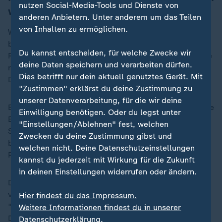
nutzen Social-Media-Tools und Dienste von
westlichen Diplomaten
anderen Anbietern. Unter anderem um das Teilen
von Inhalten zu ermöglichen.
Westliche Diplomatinnen und Diplomaten hatten
bereits gefürchtet, dass die USA den ursprünglichen
Du kannst entscheiden, für welche Zwecke wir
Resolutionsentwurf nicht unterstützen würden, was die
deine Daten speichern und verarbeiten dürfen.
rhetorische Abkehr von Kiew durch US-Präsident
Dies betrifft nur dein aktuell genutztes Gerät. Mit
Donald Trump
diplomatisch formalisiert hätte.
"Zustimmen" erklärst du deine Zustimmung zu
unserer Datenverarbeitung, für die wir deine
Ein Gegenentwurf allerdings dürfte eine weitergehende
Einwilligung benötigen. Oder du legst unter
Eskalation darstellen. Diplomatenkreise sehen den
"Einstellungen/Ablehnen" fest, welchen
Schritt auch im Licht einer in westlichen Staaten
Zwecken du deine Zustimmung gibst und
befürchteten grundsätzlichen Hinwendung von US-
welchen nicht. Deine Datenschutzeinstellungen
Präsident Trump zu Kremlchef
Wladimir Putin
.
kannst du jederzeit mit Wirkung für die Zukunft
in deinen Einstellungen widerrufen oder ändern.
Das überraschende Vorgehen der US-Regierung wurde
von Russlands UN-Vertreter Wassilij Nebensja als
Hier findest du das Impressum.
"guter Schritt" gelobt. Westliche Diplomatinnen und
Weitere Informationen findest du in unserer
Diplomaten zeigten sich hinter vorgehaltener Hand
Datenschutzerklärung.