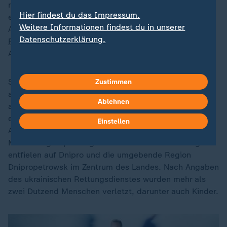
mit Zurückhaltung. Deeskalation durch Eskalation ist
Hier findest du das Impressum.
ein fester Bestandteil des russischen Militärdenkens.
Weitere Informationen findest du in unserer
Auch die Radikalen im Umfeld von Präsident
Wladimir
Datenschutzerklärung.
Putin
würden einer Aussetzung oder Reduzierung der
Angriffe auf Kiew sicherlich nicht zustimmen.
So griff Russland schon zum Wochenstart
Zustimmen
acht Regionen der Ukraine mit Drohnen und Raketen
Ablehnen
an. Der ukrainische Präsident
Wolodymyr Selenskyj
erklärte, Russland habe in der Nacht zum Montag 524
Einstellen
Angriffsdrohnen sowie 22 ballistische Raketen und
Marschflugkörper eingesetzt. Besonders viele Angriffe
entfielen auf Dnipro und die umgebende Region
Dnipropetrowsk im Zentrum des Landes. Nach Angaben
des ukrainischen Rettungsdienstes wurden mehr als
zwei Dutzend Menschen verletzt, darunter auch Kinder.