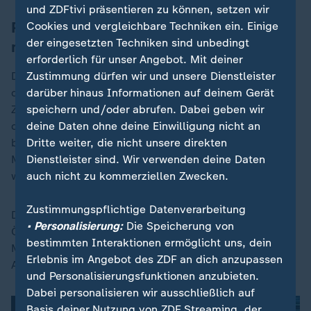
und ZDFtivi präsentieren zu können, setzen wir
Politischer Schaden wichtiger als der
Cookies und vergleichbare Techniken ein. Einige
der eingesetzten Techniken sind unbedingt
materielle
erforderlich für unser Angebot. Mit deiner
Zustimmung dürfen wir und unsere Dienstleister
Der materielle Schaden ist insgesamt nicht erheblich,
darüber hinaus Informationen auf deinem Gerät
die politische Wirkung jedoch sehr wohl. Seit dem
speichern und/oder abrufen. Dabei geben wir
Zweiten Weltkrieg wurden in Moskau keine Menschen
deine Daten ohne deine Einwilligung nicht an
durch feindliche Luftangriffe getötet. Außerdem
Dritte weiter, die nicht unsere direkten
begann der Angriff in der Nacht und dauerte bis in die
Dienstleister sind. Wir verwenden deine Daten
Morgenstunden hinein, mehrere Stunden lang - somit
auch nicht zu kommerziellen Zwecken.
wurde jedem Moskauer klar, was vor sich ging.
Zustimmungspflichtige Datenverarbeitung
Diese Größenordnung kann der Kreml vor der
• Personalisierung:
Die Speicherung von
Öffentlichkeit nicht mehr verbergen. Die Mainstream-
bestimmten Interaktionen ermöglicht uns, dein
Medien in
Russland
konnten nicht anders als über den
Erlebnis im Angebot des ZDF an dich anzupassen
Angriff auf ihren Titelseiten zu berichten.
und Personalisierungsfunktionen anzubieten.
Dabei personalisieren wir ausschließlich auf
Basis deiner Nutzung von ZDF Streaming, der