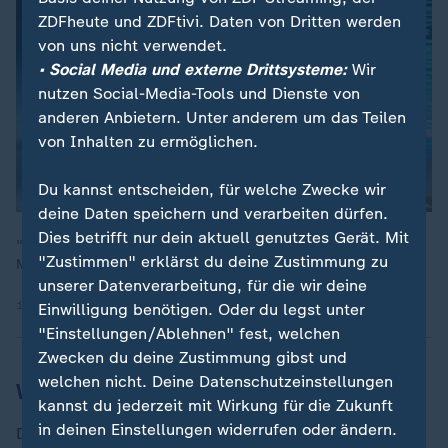
ZDFheute und ZDFtivi. Daten von Dritten werden
von uns nicht verwendet.
• Social Media und externe Drittsysteme:
Wir
nutzen Social-Media-Tools und Dienste von
anderen Anbietern. Unter anderem um das Teilen
von Inhalten zu ermöglichen.
Du kannst entscheiden, für welche Zwecke wir
deine Daten speichern und verarbeiten dürfen.
Dies betrifft nur dein aktuell genutztes Gerät. Mit
"Die Fliegerabwehrschutz der Russen wird dünner", sagt
"Zustimmen" erklärst du deine Zustimmung zu
Militärexperte Gustav Gressel im ZDF.
unserer Datenverarbeitung, für die wir deine
15.05.2026 | 5:18 min
Einwilligung benötigen. Oder du legst unter
"Einstellungen/Ablehnen" fest, welchen
Zwecken du deine Zustimmung gibst und
welchen nicht. Deine Datenschutzeinstellungen
Wie reagiert Moskau?
kannst du jederzeit mit Wirkung für die Zukunft
in deinen Einstellungen widerrufen oder ändern.
Der Kreml reagiert auf die Angriffe auf Moskau nicht