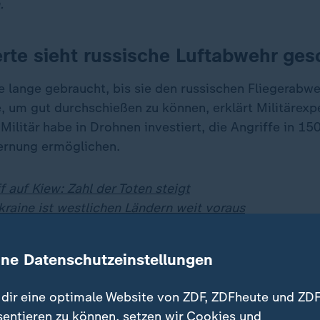
.
erte sieht russische Luftabwehr ge
 lange gebraucht, bis sie den russischen Fliegerabwe
, um gut durchschießen zu können, erklärt Militärexp
Militär habe in Drohnen investiert, die Angriffe in 15
ernung ermöglichen.
 auf Kiew: Zahl der Toten steigt
Ukraine ist westlichen Ländern weit voraus
ine Datenschutzeinstellungen
dir eine optimale Website von ZDF, ZDFheute und ZDF
sentieren zu können, setzen wir Cookies und