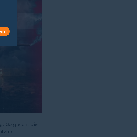
len
: So gleicht die
ützten