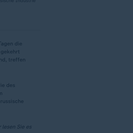
sische Industrie
Tagen die
mgekehrt
d, treffen
ie des
am
 russische
 lesen Sie es