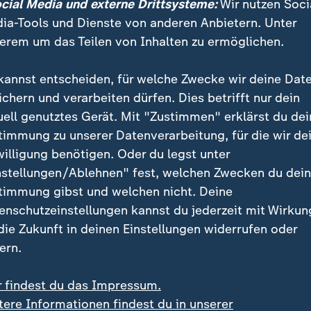
ocial Media und externe Drittsysteme:
Wir nutzen Soci
ia-Tools und Dienste von anderen Anbietern. Unter
erem um das Teilen von Inhalten zu ermöglichen.
kannst entscheiden, für welche Zwecke wir deine Dat
ichern und verarbeiten dürfen. Dies betrifft nur dein
uell genutztes Gerät. Mit "Zustimmen" erklärst du dei
timmung zu unserer Datenverarbeitung, für die wir de
willigung benötigen. Oder du legst unter
unden zwei Melonen und nehmen eine selbst mit nach Hause
nstellungen/Ablehnen" fest, welchen Zwecken du dei
n zur Stärkung.
timmung gibst und welchen nicht. Deine
enschutzeinstellungen kannst du jederzeit mit Wirkun
 die Zukunft in deinen Einstellungen widerrufen oder
ern.
r findest du das Impressum.
k-Offensive der Ukraine: Russland r
tere Informationen findest du in unserer