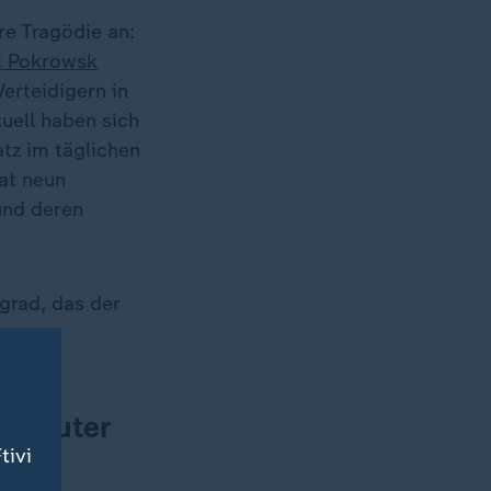
re Tragödie an:
dt Pokrowsk
erteidigern in
tuell haben sich
tz im täglichen
at neun
und deren
grad, das der
t lauter
tivi
.