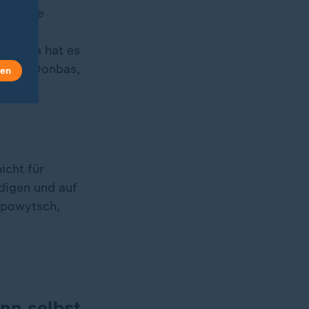
Generäle
ck auf
chschja hat es
s dem Donbas,
len
icht für
idigen und auf
opowytsch,
nn selbst