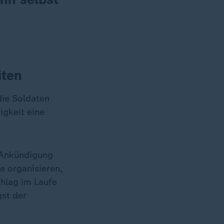
iten
die Soldaten
igkeit eine
e Ankündigung
e organisieren,
chlag im Laufe
gst der