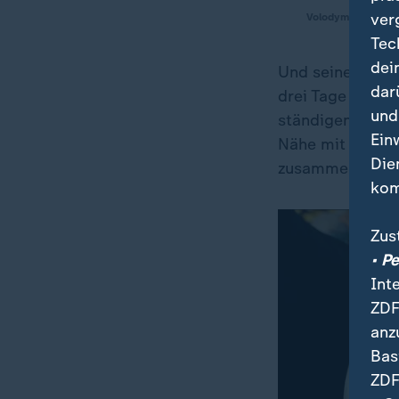
ver
Volodymr aus Myr
Tec
dei
Und seine Nachba
dar
drei Tage nicht
und
ständigen Explos
Ein
Nähe mit einem 
Die
zusammenzuckt
kom
Zus
• P
Int
ZDF
anz
Bas
ZDF