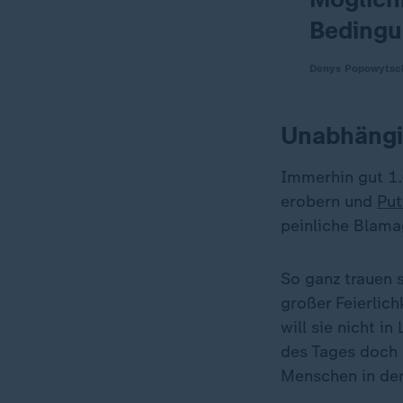
Bedingu
Denys Popowytsch
Unabhängig
Immerhin gut 1.
erobern und
Put
peinliche Blama
So ganz trauen 
großer Feierlich
will sie nicht i
des Tages doch n
Menschen in der 