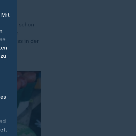
 Mit
Ich habe schon
n
 diesen
ine
egeschoss in der
ten
u
 zu
des
und
et.