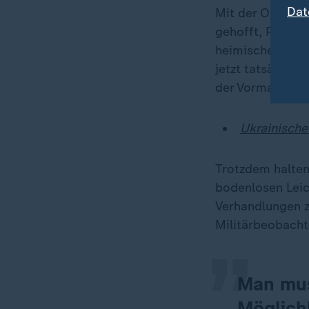
Dat
Mit der Offensi
gehofft, Putin 
heimisches Terr
jetzt tatsächli
der Vormarsch a
Ukrainische
Trotzdem halten
„
bodenlosen Leich
Verhandlungen 
Militärbeobacht
Man mus
Möglich