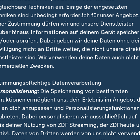
gleichbare Techniken ein. Einige der eingesetzten
nograd
hniken sind unbedingt erforderlich für unser Angebot.
ner Zustimmung dürfen wir und unsere Dienstleister
rin fällt völlig aufgelöst ihrem Sohn in die Arme: "
über hinaus Informationen auf deinem Gerät speicher
 mehr gegessen, wann komm ich denn endlich weg von
/oder abrufen. Dabei geben wir deine Daten ohne de
ionen", schluchzt sie, während das nächste Artilleri
willigung nicht an Dritte weiter, die nicht unsere direk
lauten Knall detoniert und die tränenüberströmte Fra
nstleister sind. Wir verwenden deine Daten auch nicht
.
merziellen Zwecken.
timmungspflichtige Datenverarbeitung
ersonalisierung:
Die Speicherung von bestimmten
eraktionen ermöglicht uns, dein Erlebnis im Angebot 
 an dich anzupassen und Personalisierungsfunktionen
ubieten. Dabei personalisieren wir ausschließlich auf
is deiner Nutzung von ZDF Streaming, der ZDFheute 
tivi. Daten von Dritten werden von uns nicht verwend