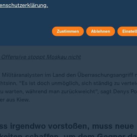
enschutzerklärung.
ve in der russischen Region Kursk hatten ukrainische 
zu einer teilweisen Umgruppierung seiner Truppen zurü
ain zu zwingen. Aus den Räumen Charkiw und Saporis
ch entsprechende Bewegungen gegeben, nicht aber au
Zustimmen
Ablehnen
Einstel
uf Pokrowsk geht mit unvermittelter Härte weiter.
 Offensive stoppt Moskau nicht
 Militäranalysten im Land den Überraschungsangriff n
tsinn. "Es ist doch unmöglich, sich ständig zu verte
zu warten, während man zurückweicht", sagt Denys P
er aus Kiew.
s irgendwo vorstoßen, muss neue
keiten schaffen, um dem Gegner da