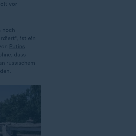
olt vor
m noch
iert", ist ein
 von
Putins
 ohne, dass
 an russischem
rden.