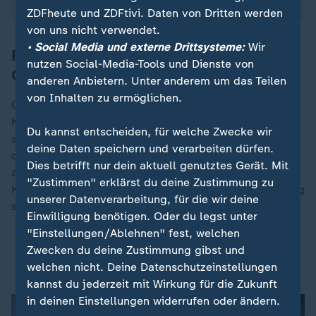
ZDFheute und ZDFtivi. Daten von Dritten werden
von uns nicht verwendet.
• Social Media und externe Drittsysteme:
Wir
Richter: Angeordnete Schließung des
nutzen Social-Media-Tools und Dienste von
Centers nichtig
anderen Anbietern. Unter anderem um das Teilen
von Inhalten zu ermöglichen.
Cooper untersagte es der Trump-Regierung auch, das
Kennedy Center für eine umfangreiche Renovierung zu
Du kannst entscheiden, für welche Zwecke wir
schließen, die im Juli hätte anfangen und zwei Jahre
deine Daten speichern und verarbeiten dürfen.
dauern sollen. In der Berufung am Freitag
Dies betrifft nur dein aktuell genutztes Gerät. Mit
argumentierte die von Trump eingesetzte Führung des
"Zustimmen" erklärst du deine Zustimmung zu
Kennedy Centers, dass die Renovierung dringend nötig
unserer Datenverarbeitung, für die wir deine
sei.
Einwilligung benötigen. Oder du legst unter
"Einstellungen/Ablehnen" fest, welchen
Warum Trumps Umbau des Kennedy Centers so
Zwecken du deine Zustimmung gibst und
umstritten ist
welchen nicht. Deine Datenschutzeinstellungen
kannst du jederzeit mit Wirkung für die Zukunft
in deinen Einstellungen widerrufen oder ändern.