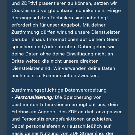
und ZDFtivi präsentieren zu können, setzen wir
amerikanische Propaganda" in der Kulturwelt
Cookies und vergleichbare Techniken ein. Einige
angekündigt. Er entließ mehrere Mitglieder des
der eingesetzten Techniken sind unbedingt
Kuratoriums, übernahm den Vorsitz und
erforderlich für unser Angebot. Mit deiner
beauftragte vorübergehend seinen Vertrauten
Zustimmung dürfen wir und unsere Dienstleister
Richard Grenell, die Institution neu auszurichten.
darüber hinaus Informationen auf deinem Gerät
Grenell war zuvor US-Botschafter in Berlin und
speichern und/oder abrufen. Dabei geben wir
hatte dort immer wieder mit brüsken Äußerungen
deine Daten ohne deine Einwilligung nicht an
für Aufsehen gesorgt.
Dritte weiter, die nicht unsere direkten
Dienstleister sind. Wir verwenden deine Daten
Im Dezember wurde das Kennedy Center in Trump
auch nicht zu kommerziellen Zwecken.
Kennedy Center umbenannt. Das führte zu großem
Protest, Künstler sagten Auftritte ab. In dem Bau
Zustimmungspflichtige Datenverarbeitung
am Fluss Potomac werden traditionell alle Genres
• Personalisierung:
Die Speicherung von
von Theater, Tanz und Musik gezeigt. Das Haus
bestimmten Interaktionen ermöglicht uns, dein
wurde nach dem früheren Präsidenten John F.
Erlebnis im Angebot des ZDF an dich anzupassen
Kennedy (1917-1963) benannt.
und Personalisierungsfunktionen anzubieten.
Dabei personalisieren wir ausschließlich auf
Quelle: dpa
Basis deiner Nutzung von ZDF Streaming, der