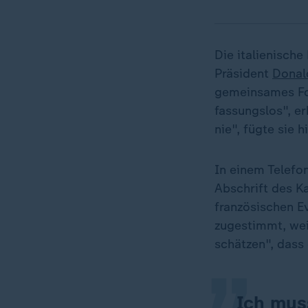
Die italienisch
Präsident
Donal
gemeinsames Fot
fassungslos", e
nie", fügte sie h
In einem Telefo
Abschrift des K
„
französischen E
zugestimmt, wei
schätzen", dass 
Ich muss