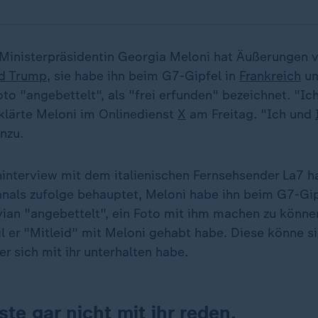
e Ministerpräsidentin Georgia Meloni hat Äußerungen 
d Trump
, sie habe ihn beim G7-Gipfel in
Frankreich
um
o "angebettelt", als "frei erfunden" bezeichnet. "Ich
rklärte Meloni im Onlinedienst
X
am Freitag. "Ich und
inzu.
ninterview mit dem italienischen Fernsehsender La7 h
anals zufolge behauptet, Meloni habe ihn beim G7-Gip
vian "angebettelt", ein Foto mit ihm machen zu könne
l er "Mitleid" mit Meloni gehabt habe. Diese könne si
er sich mit ihr unterhalten habe.
te gar nicht mit ihr reden.