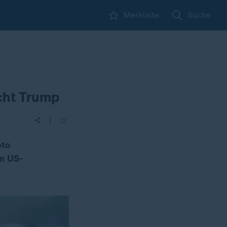
Merkliste
Suche
icht Trump
|
oto
en US-