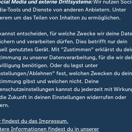
ocial Media und externe Drittsysteme:
Wir nutzen Soci
ia-Tools und Dienste von anderen Anbietern. Unter
erem um das Teilen von Inhalten zu ermöglichen.
kannst entscheiden, für welche Zwecke wir deine Dat
Ein Klick für den Datenschutz
ichern und verarbeiten dürfen. Dies betrifft nur dein
uell genutztes Gerät. Mit "Zustimmen" erklärst du dei
e hier klicken, werden Bilder und andere Daten von X
timmung zu unserer Datenverarbeitung, für die wir de
 Ihre IP-Adresse wird dabei an externe Server von X
willigung benötigen. Oder du legst unter
tenschutz dieses Social Media-Anbieters können Sie s
nstellungen/Ablehnen" fest, welchen Zwecken du dei
informieren. Um Ihre künftigen Besuche zu erleichter
timmung gibst und welchen nicht. Deine
stimmung in den
Datenschutzeinstellungen
. Ihre Zust
enschutzeinstellungen kannst du jederzeit mit Wirkun
im Bereich „Meine News“ jederzeit widerrufen.
 die Zukunft in deinen Einstellungen widerrufen oder
ern.
X-Inhalte anzeigen
r findest du das Impressum.
Datenschutzeinstellungen anpassen
tere Informationen findest du in unserer