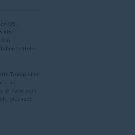
von US-
 ein
 bin
Italien
betteln
atte Trump einer
fel im
n. Er habe dem
ch "glücklich