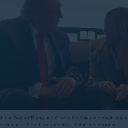
ahmen Donald Trump und Girogia Melonie ein gemeinsames 
er das aus "Mitleid" getan hätte - Meloni widerspricht.