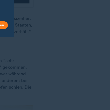
Entschlossenheit
nigten Staaten,
len
biger verhält."
m "sehr
en" gekommen,
n war während
r anderem bei
pfen schien. Die