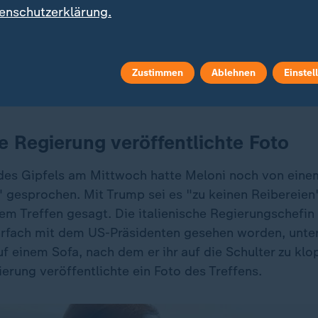
enschutzerklärung.
gen, dass es bedauerlich ist, dass er nicht dieselbe 
einden des Westens, gegenüber den Feinden der Verei
Zustimmen
Ablehnen
Einstel
gen zeigt, mit denen er sich stattdessen viel nachgie
he Regierung veröffentlichte Foto
es Gipfels am Mittwoch hatte Meloni noch von eine
" gesprochen. Mit Trump sei es "zu keinen Reiberei
dem Treffen gesagt. Die italienische Regierungschefi
rfach mit dem US-Präsidenten gesehen worden, unte
f einem Sofa, nach dem er ihr auf die Schulter zu klo
ierung veröffentlichte ein Foto des Treffens.