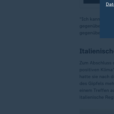
Dat
"Ich kann nur sa
gegenüber den F
gegenüber Führun
Italienisc
Zum Abschluss d
positiven Klima
hatte sie nach 
des Gipfels meh
einem Treffen au
italienische Reg