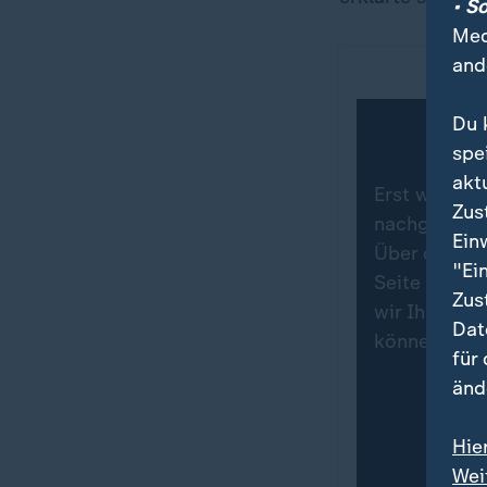
• S
Med
and
Du 
spe
akt
Erst wenn Si
Zus
nachgeladen.
Ein
Über den Da
"Ei
Seite von X 
Zus
wir Ihre Zu
Dat
können Sie 
für
änd
Hie
Wei