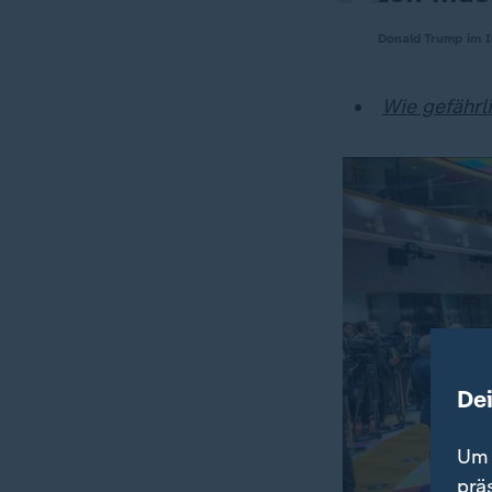
Donald Trump im I
Wie gefährl
De
Um 
prä