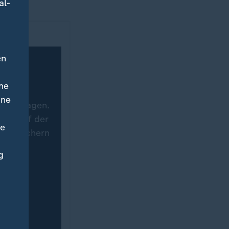
al-
en
ne
ine
 übertragen.
ich auf der
ne
n, speichern
immung
g