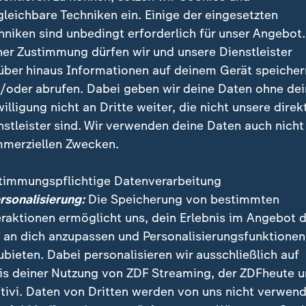
gleichbare Techniken ein. Einige der eingesetzten
hniken sind unbedingt erforderlich für unser Angebot.
ner Zustimmung dürfen wir und unsere Dienstleister
über hinaus Informationen auf deinem Gerät speicher
/oder abrufen. Dabei geben wir deine Daten ohne de
el nimmt erstmals Premier Magyar teil. Eröffnen sich neue
willigung nicht an Dritte weiter, die nicht unsere direk
e-Haltung Ungarns, etwa für Sanktionen gegen Russland w
nstleister sind. Wir verwenden deine Daten auch nicht
merziellen Zwecken.
timmungspflichtige Datenverarbeitung
ersonalisierung:
Die Speicherung von bestimmten
 kein Verständnis für Trumps Verhal
eraktionen ermöglicht uns, dein Erlebnis im Angebot 
 an dich anzupassen und Personalisierungsfunktionen
ich verständnislos angesichts dieses Verhaltens. "Ich
ubieten. Dabei personalisieren wir ausschließlich auf
dent der Vereinigten Staaten sich so gegenüber seine
is deiner Nutzung von ZDF Streaming, der ZDFheute 
ält, es ist schließlich nicht das erste Mal, dass so et
tivi. Daten von Dritten werden von uns nicht verwend
X.