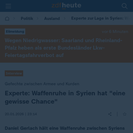
Experte zur Lage in Syrien: Wa
Politik
Ausland
vor 6 Minuten
Eilmeldung
Wegen Niedrigwasser: Saarland und Rheinland-
Pfalz heben als erste Bundesländer Lkw-
Feiertagsfahrverbot auf
Interview
Gefechte zwischen Armee und Kurden
Experte: Waffenruhe in Syrien hat "eine
:
gewisse Chance"
|
20.01.2026 | 23:14
Daniel Gerlach hält eine Waffenruhe zwischen Syriens