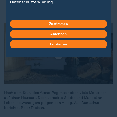
Datenschutzerklärung.
Daniel Gerlach, Nahost-Experte
Zustimmen
Ablehnen
Einstellen
Nach dem Sturz des Assad‑Regimes hoffen viele Menschen
auf einen Neustart. Doch zerstörte Städte und Mangel an
Lebensnotwendigem prägen den Alltag. Aus Damaskus
berichtet Peter Theisen.