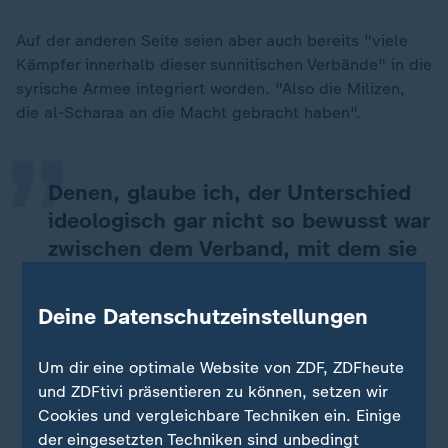
Auf der anderen Seite seien aber auch bereits "viele
„
Kämpfer innerhalb dieser sunnitischen Verbände" in die
syrische Armee integriert worden. "Also die Milizen,
die al-Scharaa an die Macht gebracht haben".
Denen, glaube ich, der Unterschied
ideologisch gar nicht so bewusst war
zwischen dem Verband, mit dem sie
selber kämpfen, und dem IS, und
aus Sicht vieler Kämpfer gibt es da
Deine Datenschutzeinstellungen
auch nicht so viele ideologische
Differenzen.
Um dir eine optimale Website von ZDF, ZDFheute
und ZDFtivi präsentieren zu können, setzen wir
Daniel Gerlach, Nahost-Experte
Cookies und vergleichbare Techniken ein. Einige
der eingesetzten Techniken sind unbedingt