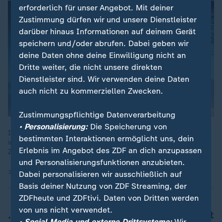
erforderlich für unser Angebot. Mit deiner
Zustimmung dürfen wir und unsere Dienstleister
darüber hinaus Informationen auf deinem Gerät
speichern und/oder abrufen. Dabei geben wir
deine Daten ohne deine Einwilligung nicht an
Dritte weiter, die nicht unsere direkten
Dienstleister sind. Wir verwenden deine Daten
auch nicht zu kommerziellen Zwecken.
Zustimmungspflichtige Datenverarbeitung
• Personalisierung:
Die Speicherung von
In Syrien rücken Regierungstruppen in kurdische Gebiete vor,
bestimmten Interaktionen ermöglicht uns, dein
im Chaos kommen IS-Terroristen aus einem Gefängnis frei.
Erlebnis im Angebot des ZDF an dich anzupassen
ZDF-Reporter Peter Theisen berichtet aus Damaskus.
und Personalisierungsfunktionen anzubieten.
20.01.2026 | 1:02 min
Dabei personalisieren wir ausschließlich auf
Basis deiner Nutzung von ZDF Streaming, der
ZDFheute und ZDFtivi. Daten von Dritten werden
von uns nicht verwendet.
… der Rolle der Türkei im Syrien-Konflikt
• Social Media und externe Drittsysteme:
Wir