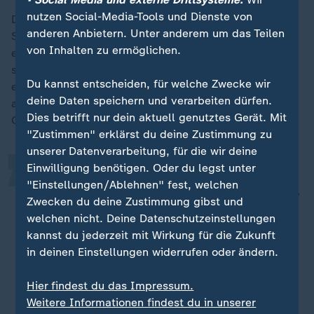
nutzen Social-Media-Tools und Dienste von
Die Türkei bereite das Szenario, das wir gerade in
anderen Anbietern. Unter anderem um das Teilen
Syrien erleben, bereits seit Jahren ganz präzise vor,
von Inhalten zu ermöglichen.
erklärt der Nahost-Experte. "Die Türkei wollte diese
syrischen demokratischen Kräfte immer schon
„
Du kannst entscheiden, für welche Zwecke wir
entmachten." Sie unterstütze das Regime von Ahmed
deine Daten speichern und verarbeiten dürfen.
al-Scharaa und sei "eine der Hauptverbündeten", sagt
Dies betrifft nur dein aktuell genutztes Gerät. Mit
Gerlach.
"Zustimmen" erklärst du deine Zustimmung zu
unserer Datenverarbeitung, für die wir deine
Einwilligung benötigen. Oder du legst unter
Und die Türkei hat in den letzten
"Einstellungen/Ablehnen" fest, welchen
Jahren immer wieder versucht, unter
Zwecken du deine Zustimmung gibst und
den arabischen Stämmen, die mit
welchen nicht. Deine Datenschutzeinstellungen
den syrischen demokratischen
kannst du jederzeit mit Wirkung für die Zukunft
in deinen Einstellungen widerrufen oder ändern.
Kräften nicht nur verbündet sind,
sondern Teil dieser Milizen-Allianz
Hier findest du das Impressum.
unter kurdischer Führung, zu einem
Weitere Informationen findest du in unserer
Aufstand zu bewegen.