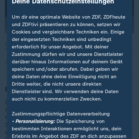
Deine Datenschutzeinstellungen
Um dir eine optimale Website von ZDF, ZDFheute
und ZDFtivi präsentieren zu können, setzen wir
Cookies und vergleichbare Techniken ein. Einige
der eingesetzten Techniken sind unbedingt
Den Streit um Ehrentitel habe Ministerpräsident Tusk versucht
erforderlich für unser Angebot. Mit deiner
"runterzukochen", so ZDF-Reporter Andreas Weise in Warschau.
Zustimmung dürfen wir und unsere Dienstleister
darüber hinaus Informationen auf deinem Gerät
24.06.2026 | 4:22 min
speichern und/oder abrufen. Dabei geben wir
deine Daten ohne deine Einwilligung nicht an
Dritte weiter, die nicht unsere direkten
Rivalität zwischen Tusk und Nawrocki
Dienstleister sind. Wir verwenden deine Daten
auch nicht zu kommerziellen Zwecken.
Dabei hat der Streit in Polen auch eine innenpolitische
Seite. Die Wiederaufbaukonferenz ist Sache der liberal-
Zustimmungspflichtige Datenverarbeitung
konservativen Regierung von Ministerpräsident
Donald
• Personalisierung:
Die Speicherung von
Tusk
. Der Nationalist Nawrocki versucht Tusks Arbeit
bestimmten Interaktionen ermöglicht uns, dein
zu erschweren; er macht sich eine wachsende Ukraine-
Erlebnis im Angebot des ZDF an dich anzupassen