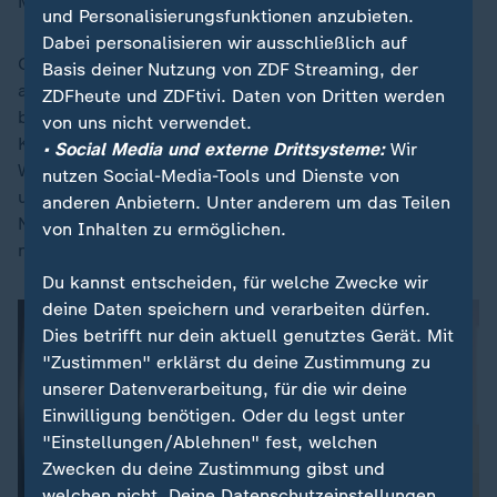
Müdigkeit in der polnischen Gesellschaft zunutze.
und Personalisierungsfunktionen anzubieten.
Dabei personalisieren wir ausschließlich auf
Große Medien beider Länder riefen zu Besonnenheit
Basis deiner Nutzung von ZDF Streaming, der
auf. "Unsere Politiker sollten Weisheit und Vernunft
ZDFheute und ZDFtivi. Daten von Dritten werden
beweisen, nach Einigung und einem Ausweg aus der
von uns nicht verwendet.
Krise suchen", hieß es in einem Aufruf. Er wurde in
• Social Media und externe Drittsysteme:
Wir
Warschau unter anderem von der "Gazeta Wyborcza"
nutzen Social-Media-Tools und Dienste von
und dem Portal "Onet.pl" veröffentlicht, in Kiew vom
anderen Anbietern. Unter anderem um das Teilen
Nachrichtenportal "Ukrajinska Prawda". Der Streit
von Inhalten zu ermöglichen.
nütze nur dem gemeinsamen Feind Russland, hieß es.
Du kannst entscheiden, für welche Zwecke wir
deine Daten speichern und verarbeiten dürfen.
Dies betrifft nur dein aktuell genutztes Gerät. Mit
"Zustimmen" erklärst du deine Zustimmung zu
unserer Datenverarbeitung, für die wir deine
Einwilligung benötigen. Oder du legst unter
"Einstellungen/Ablehnen" fest, welchen
Zwecken du deine Zustimmung gibst und
welchen nicht. Deine Datenschutzeinstellungen