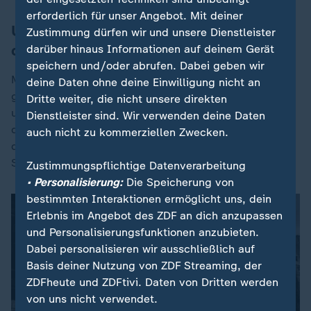
erforderlich für unser Angebot. Mit deiner
UN-Botschafter: Amerikaner in
Zustimmung dürfen wir und unsere Dienstleister
doppelter Rolle
darüber hinaus Informationen auf deinem Gerät
speichern und/oder abrufen. Dabei geben wir
Melnyk bedauert zudem, "dass es Putin leider
deine Daten ohne deine Einwilligung nicht an
gelungen ist, das Gefühl zu erzeugen, dass er
Dritte weiter, die nicht unsere direkten
unbesiegbar ist". Dagegen halte er die Botschaft, dass
Dienstleister sind. Wir verwenden deine Daten
die Ukraine nicht alleine sei, dass sie zusammen mit
auch nicht zu kommerziellen Zwecken.
den "Freunden in der EU" stehe, für ein wichtiges
Signal, so Melnyk.
Zustimmungspflichtige Datenverarbeitung
• Personalisierung:
Die Speicherung von
bestimmten Interaktionen ermöglicht uns, dein
Erlebnis im Angebot des ZDF an dich anzupassen
und Personalisierungsfunktionen anzubieten.
Dabei personalisieren wir ausschließlich auf
Basis deiner Nutzung von ZDF Streaming, der
ZDFheute und ZDFtivi. Daten von Dritten werden
von uns nicht verwendet.