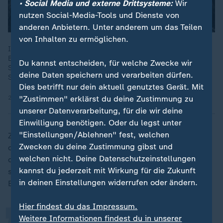
• Social Media und externe Drittsysteme:
Wir
nutzen Social-Media-Tools und Dienste von
anderen Anbietern. Unter anderem um das Teilen
von Inhalten zu ermöglichen.
In Borodjanka nahe Kiew wurden bei einem russischen Angriff
Ende Februar 2022 viele Häuser zerstört. Nun erwacht die
Du kannst entscheiden, für welche Zwecke wir
Stadt langsam wieder zum Leben, mit Kulturhaus und
deine Daten speichern und verarbeiten dürfen.
Schutzräumen.
Dies betrifft nur dein aktuell genutztes Gerät. Mit
"Zustimmen" erklärst du deine Zustimmung zu
22.12.2025 | 2:00 min
unserer Datenverarbeitung, für die wir deine
Einwilligung benötigen. Oder du legst unter
"Einstellungen/Ablehnen" fest, welchen
Zur Rolle der USA sagt Melnyk: "Wir haben gesehen,
Zwecken du deine Zustimmung gibst und
dass die Amerikaner in den letzten Wochen nicht nur
„
welchen nicht. Deine Datenschutzeinstellungen
diese wichtige Vermittlungsrolle spielen, sondern dass
kannst du jederzeit mit Wirkung für die Zukunft
sie auch [...] Sanktionen gegen russische
in deinen Einstellungen widerrufen oder ändern.
Energieunternehmen eingeführt haben."
Hier findest du das Impressum.
Weitere Informationen findest du in unserer