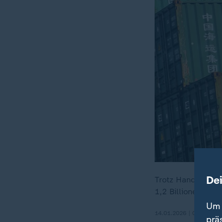
De
Trotz Handelsstre
1,2 Billionen Doll
Um 
14.01.2026 | 0:30 min
prä