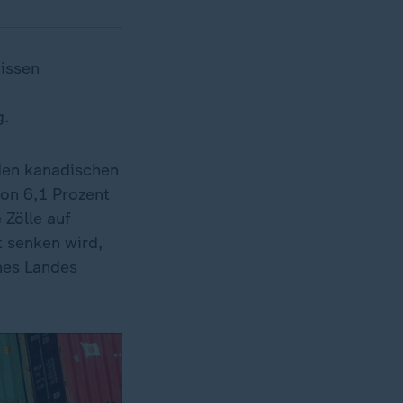
issen
g.
den kanadischen
on 6,1 Prozent
 Zölle auf
 senken wird,
ines Landes