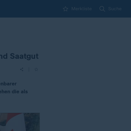
Merkliste
Suche
nd Saatgut
|
enbarer
hen die als