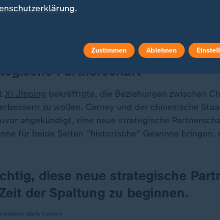
enschutzerklärung.
Zustimmen
Ablehnen
Einstel
tegische Partnerschaft"
nt
Xi Jinping
bekräftigte, die Beziehungen zwischen C
erbessern zu wollen. Carney und der chinesische Staa
zuvor angekündigt, eine neue strategische Partnerscha
önne für beide Seiten "historische" Gewinne bringen, 
ichtig, diese neue strategische Part
 Zeit der Spaltung zu beginnen.
präsident Mark Carney