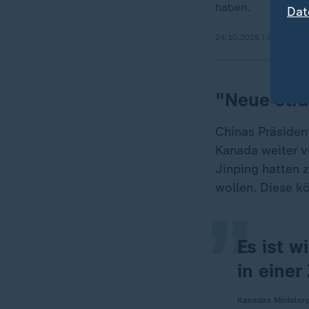
haben.
Dat
24.10.2025 | 0:23 min
"Neue stra
Chinas Präside
„
Kanada weiter v
Jinping hatten 
wollen. Diese k
Es ist w
in einer
Kanadas Minister