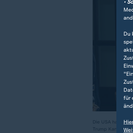
• S
Med
and
Du 
spe
akt
Zus
Ein
"Ei
Zus
Dat
für
änd
Hie
Die USA haben ih
Trump Kanada vor,
Wei