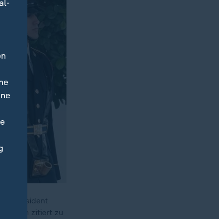
al-
en
ne
ine
ne
g
arf Präsident
falsch zitiert zu