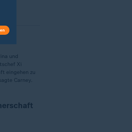
len
hina und
tschef Xi
ft eingehen zu
sagte Carney.
nerschaft