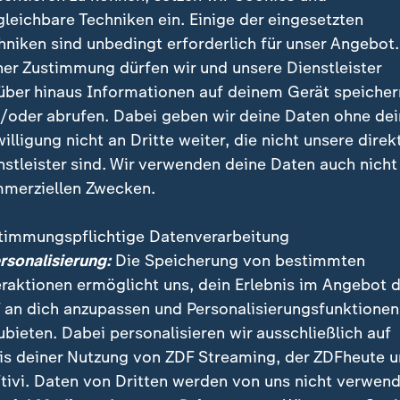
gleichbare Techniken ein. Einige der eingesetzten
hniken sind unbedingt erforderlich für unser Angebot.
d ist Trumps Zollpolitik
ner Zustimmung dürfen wir und unsere Dienstleister
über hinaus Informationen auf deinem Gerät speicher
die als willkürlich empfundene Zollpolitik von US-Prä
/oder abrufen. Dabei geben wir deine Daten ohne de
em Anspruch auf das nördliche Nachbarland erhoben h
willigung nicht an Dritte weiter, die nicht unsere direk
ltnis beider nordamerikanischer Staaten massiv getrü
nstleister sind. Wir verwenden deine Daten auch nicht
merziellen Zwecken.
es dagegen einen offenen und beständigen Dialog, "de
 und effektiveren Beziehung führt", fügte Carney hinz
timmungspflichtige Datenverarbeitung
ungen zu den USA "vielschichtiger, viel tiefer und vi
ersonalisierung:
Die Speicherung von bestimmten
.
eraktionen ermöglicht uns, dein Erlebnis im Angebot 
 an dich anzupassen und Personalisierungsfunktionen
mit Kanada: Trumps Vergeltung für ungeliebte Wahrheit
ubieten. Dabei personalisieren wir ausschließlich auf
is deiner Nutzung von ZDF Streaming, der ZDFheute 
tivi. Daten von Dritten werden von uns nicht verwend