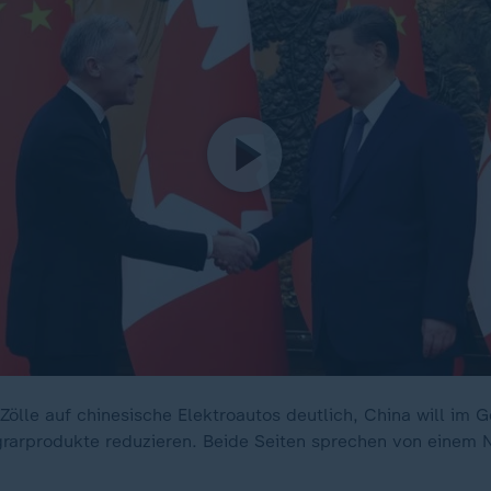
Zölle auf chinesische Elektroautos deutlich, China will im 
rarprodukte reduzieren. Beide Seiten sprechen von einem 