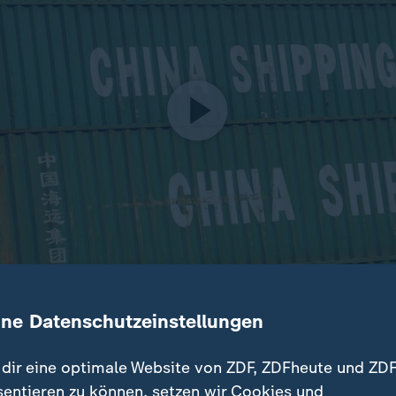
ine Datenschutzeinstellungen
itigkeiten erreichte China im vergangenen Jahr einen Hand
ar. Die Exporte stiegen im Vergleich zum Vorjahr um 5,5 Pro
dir eine optimale Website von ZDF, ZDFheute und ZDF
sentieren zu können, setzen wir Cookies und