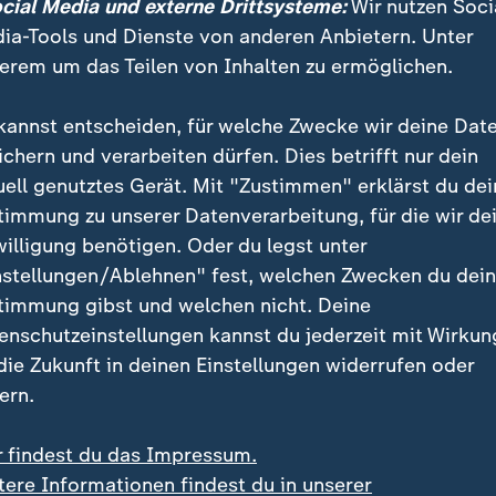
ocial Media und externe Drittsysteme:
Wir nutzen Soci
ia-Tools und Dienste von anderen Anbietern. Unter
erem um das Teilen von Inhalten zu ermöglichen.
kannst entscheiden, für welche Zwecke wir deine Dat
ichern und verarbeiten dürfen. Dies betrifft nur dein
uell genutztes Gerät. Mit "Zustimmen" erklärst du dei
timmung zu unserer Datenverarbeitung, für die wir de
willigung benötigen. Oder du legst unter
nstellungen/Ablehnen" fest, welchen Zwecken du dei
timmung gibst und welchen nicht. Deine
enschutzeinstellungen kannst du jederzeit mit Wirkun
 die Zukunft in deinen Einstellungen widerrufen oder
ern.
r findest du das Impressum.
re Handelsgespräche mit Kanada abgebrochen. Als Grund w
 in einer Kampagne gegen Zölle den Ex-Präsidenten Reagan 
tere Informationen findest du in unserer