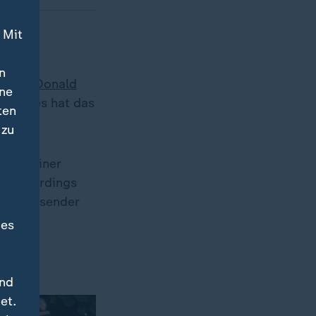
 Mit
n
sident
Donald
ine
at. Dies hat das
ten
bt.
 zu
r zu einer
u. Allerdings
el umfassender
des
en
und
et.