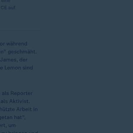
 eine
CE auf.
tor während
en" geschmäht.
 James, der
ie Lemon sind
n als Reporter
als Aktivist.
hützte Arbeit in
getan hat",
ert, um