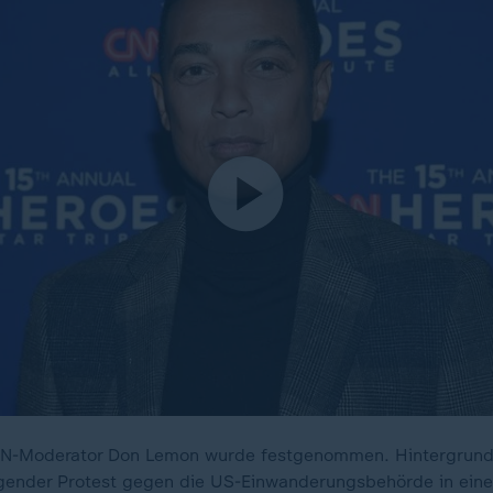
N-Moderator Don Lemon wurde festgenommen. Hintergrund i
ender Protest gegen die US-Einwanderungsbehörde in einer 