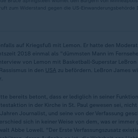
de Bruce Springsteen widmet den Bürgern von Minneapolis
 ruft zum Widerstand gegen die US-Einwanderungsbehörde I
nfalls auf Kriegsfuß mit Lemon. Er hatte den Modera
Amtszeit 2018 einmal als "dümmsten Mann im Fernseh
Interview von Lemon mit Basketball-Superstar LeBron
 Rassismus in den
USA
zu befördern. LeBron James w
.
te bereits betont, dass er lediglich in seiner Funktio
estaktion in der Kirche in St. Paul gewesen sei, nicht 
 Jahren Journalist, und seine von der Verfassung gesc
erschied sich in keiner Weise von dem, was er immer 
walt Abbe Lowell. "Der Erste Verfassungszusatz existi