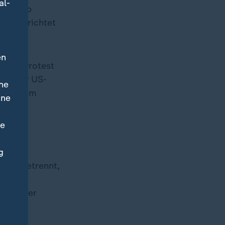
al-
nt Trump
ion berichtet
en
b der Protest
ikel der US-
ne
in seinem
ine
ne
g
mon getrennt,
ven Lager