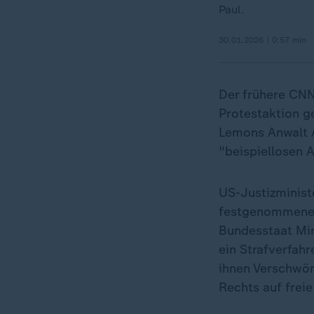
Paul.
30.01.2026 | 0:57 min
Der frühere CNN
Protestaktion 
Lemons Anwalt A
"beispiellosen A
US-Justizminist
festgenommene A
Bundesstaat Min
ein Strafverfah
ihnen Verschwör
Rechts auf frei