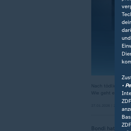
ver
Tec
dei
dar
und
Ein
Die
kom
Zus
• P
Nach tödlichen Sc
Int
Wie geht es jetzt
ZDF
27.01.2026 | 28:41 min
anz
Bas
ZDF
Bondi hatte nach