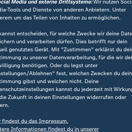
ocial Media und externe Drittsysteme:
Wir nutzen Soci
Evangelikale Podcaster und Unterstützer von Präside
ia-Tools und Dienste von anderen Anbietern. Unter
ies die Festnahme Lemons, weil er über die Protestakt
erem um das Teilen von Inhalten zu ermöglichen.
kannst entscheiden, für welche Zwecke wir deine Dat
n Pastor der betroffenen Kirche in einem Interview, o
ichern und verarbeiten dürfen. Dies betrifft nur dein
Meinungsfreiheit gedeckt sei, die im ersten Zusatzart
uell genutztes Gerät. Mit "Zustimmen" erklärst du dei
eschrieben ist. Der Geistliche verurteilte die Aktion 
timmung zu unserer Datenverarbeitung, für die wir de
gen als "schändlich".
willigung benötigen. Oder du legst unter
nstellungen/Ablehnen" fest, welchen Zwecken du dei
timmung gibst und welchen nicht. Deine
te für Kritik bei Konservativen
enschutzeinstellungen kannst du jederzeit mit Wirkun
 die Zukunft in deinen Einstellungen widerrufen oder
 im April 2023 von dem Morgenmagazin-Moderator Le
ern.
mit Äußerungen über die republikanische
sbewerberin Nikki Haley scharfe Kritik im konservati
r findest du das Impressum.
atte.
tere Informationen findest du in unserer