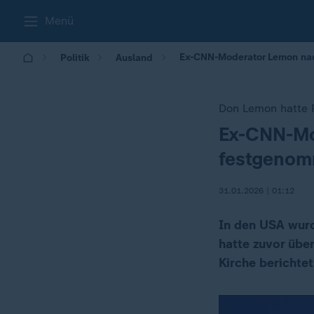
Menü
Ex-CNN-Moderator Lemon nac
Politik
Ausland
Don Lemon hatte P
Ex-CNN-Mod
:
festgeno
31.01.2026 | 01:12
In den USA wur
hatte zuvor übe
Kirche berichtet