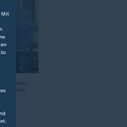
 Mit
n
ine
ten
 zu
ein Einlenken.
des
e analysiert.
und
et.
uf