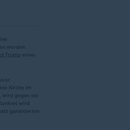
ine
en worden.
ld Trump
einen
uvor
ine Kirche im
, wird gegen sie
Konkret wird
atz garantierten