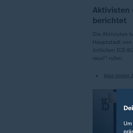
Aktivisten
berichtet
Die Aktivisten h
Hauptstadt von M
örtlichen ICE-B
raus!" rufen.
Was hinter 
De
Um 
prä