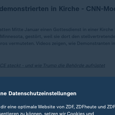
 demonstrierten in Kirche - CNN-Mo
atten Mitte Januar einen Gottesdienst in einer Kirche i
innesota, gestört, weil sie dort den stellvertretende
üros vermuteten. Videos zeigen, wie Demonstranten in
ICE steckt - und wie Trump die Behörde aufrüstet
ine Datenschutzeinstellungen
dir eine optimale Website von ZDF, ZDFheute und ZDF
sentieren zu können, setzen wir Cookies und