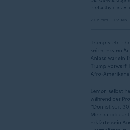
Die US-Rocklegen
Protesthymne. Er
29.01.2026 | 0:51 min
Trump steht ebe
seiner ersten 
Anlass war ein 
Trump vorwarf,
Afro-Amerikaner
Lemon selbst hat
während der Prot
"Don ist seit 30
Minneapolis unt
erklärte sein An