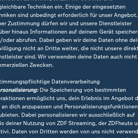
gleichbare Techniken ein. Einige der eingesetzten
hniken sind unbedingt erforderlich für unser Angebot.
ner Zustimmung dürfen wir und unsere Dienstleister
über hinaus Informationen auf deinem Gerät speicher
/oder abrufen. Dabei geben wir deine Daten ohne de
willigung nicht an Dritte weiter, die nicht unsere direk
nstleister sind. Wir verwenden deine Daten auch nicht
merziellen Zwecken.
timmungspflichtige Datenverarbeitung
ersonalisierung:
Die Speicherung von bestimmten
hüssen von ICE in Minneapolis signalisiert Präsident Trump 
eraktionen ermöglicht uns, dein Erlebnis im Angebot 
 weiter? Und was darf ICE rechtlich überhaupt? ZDFheute liv
 an dich anzupassen und Personalisierungsfunktionen
ubieten. Dabei personalisieren wir ausschließlich auf
is deiner Nutzung von ZDF Streaming, der ZDFheute 
tivi. Daten von Dritten werden von uns nicht verwend
 dem Vorfall erklärt: "Wir tolerieren keine Angriffe a