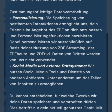
Landry bezeichnete es auf der Plattform X als eine
Zustimmungspflichtige Datenverarbeitung
Ehre, dazu beitragen zu dürfen, "Grönland einen Teil
• Personalisierung:
Die Speicherung von
der USA zu machen".
bestimmten Interaktionen ermöglicht uns, dein
Erlebnis im Angebot des ZDF an dich anzupassen
und Personalisierungsfunktionen anzubieten.
Dabei personalisieren wir ausschließlich auf
Basis deiner Nutzung von ZDF Streaming, der
ZDFheute und ZDFtivi. Daten von Dritten werden
von uns nicht verwendet.
• Social Media und externe Drittsysteme:
Wir
nutzen Social-Media-Tools und Dienste von
anderen Anbietern. Unter anderem um das Teilen
von Inhalten zu ermöglichen.
Du kannst entscheiden, für welche Zwecke wir
deine Daten speichern und verarbeiten dürfen.
Dies betrifft nur dein aktuell genutztes Gerät. Mit