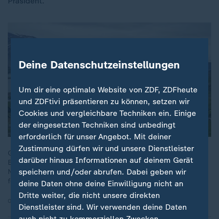
Präsident.
Deine Datenschutzeinstellungen
Um dir eine optimale Website von ZDF, ZDFheute
und ZDFtivi präsentieren zu können, setzen wir
Cookies und vergleichbare Techniken ein. Einige
der eingesetzten Techniken sind unbedingt
erforderlich für unser Angebot. Mit deiner
Zustimmung dürfen wir und unsere Dienstleister
Grönland ist offen für Bergbau, wenn er den Gesetzen und
darüber hinaus Informationen auf deinem Gerät
Bedürfnissen der Menschen entspricht und Rücksicht auf die
speichern und/oder abrufen. Dabei geben wir
Natur nimmt. Ein Börsenunternehmen will seltene Erden
fördern.
deine Daten ohne deine Einwilligung nicht an
Dritte weiter, die nicht unsere direkten
02.07.2025 | 2:05 min
Dienstleister sind. Wir verwenden deine Daten
auch nicht zu kommerziellen Zwecken.