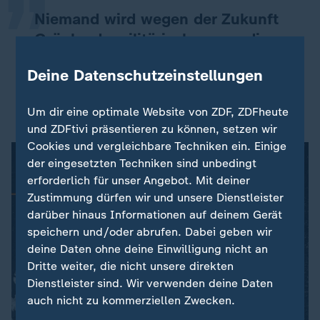
Niemand wird wegen der Zukunft
Grönlands militärisch gegen die
Vereinigten Staaten kämpfen. Das
Deine Datenschutzeinstellungen
macht keinen Sinn.
Stephen Miller, Berater von Donald Trump
Um dir eine optimale Website von ZDF, ZDFheute
und ZDFtivi präsentieren zu können, setzen wir
Cookies und vergleichbare Techniken ein. Einige
der eingesetzten Techniken sind unbedingt
erforderlich für unser Angebot. Mit deiner
Zustimmung dürfen wir und unsere Dienstleister
darüber hinaus Informationen auf deinem Gerät
speichern und/oder abrufen. Dabei geben wir
deine Daten ohne deine Einwilligung nicht an
Dritte weiter, die nicht unsere direkten
Dienstleister sind. Wir verwenden deine Daten
auch nicht zu kommerziellen Zwecken.