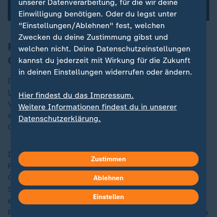
unserer Datenverarbeitung, für die wir deine
Einwilligung benötigen. Oder du legst unter
"Einstellungen/Ablehnen" fest, welchen
Zwecken du deine Zustimmung gibst und
Frederiksen: Mit US-Angriff auf
welchen nicht. Deine Datenschutzeinstellungen
Grönland ist "alles vorbei"
kannst du jederzeit mit Wirkung für die Zukunft
in deinen Einstellungen widerrufen oder ändern.
Dänemarks Ministerpräsidentin Frederiksen rief die
USA
auf, ihre "Drohungen gegen einen historischen
Hier findest du das Impressum.
Verbündeten" einzustellen. Es sei "absolut absurd zu
Weitere Informationen findest du in unserer
sagen, dass die Vereinigten Staaten die Kontrolle über
Datenschutzerklärung.
Grönland übernehmen sollten".
In einem TV-Interview warnte sie am Montag vor den
Zustimmen
Folgen eines möglichen US-Angriffs auf die Insel
Grönland, die zum Nato-Mitglied Dänemark gehört.
Ablehnen
Sollten sich die USA zu einer solchen Attacke
Einstellen
entscheiden, "dann ist alles vorbei", sagte
Frederiksen. Dies betreffe die
Nato
und damit auch die