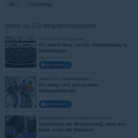
EU
Flüchtlinge
Mehr zu EU-Migrationspolitik
:
Reform der EU-Asylpolitik
EU macht Weg frei für Abschiebung in
Drittstaaten
von Andreas Stamm
mit Video
0:25
:
Verschärfte Abschiebepolitik
EU einigt sich auf sichere
Herkunftsländer
mit Video
0:32
:
Bundestag billigt europäische Asylreform
Verwirrung um Abstimmung, aber am
Ende steht die Mehrheit
von Britta Buchholz