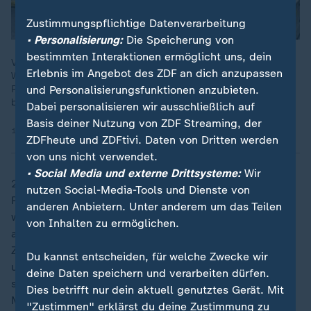
Zustimmungspflichtige Datenverarbeitung
• Personalisierung:
Die Speicherung von
bestimmten Interaktionen ermöglicht uns, dein
Viele EU-Staaten setzen auf strengere Migrationspolitik.
Erlebnis im Angebot des ZDF an dich anzupassen
Während die Asylanträge deutlich zurückgehen, hat das EU-
und Personalisierungsfunktionen anzubieten.
Parlament zusätzliche Verschärfungen im Asylrecht
beschlossen.
Dabei personalisieren wir ausschließlich auf
Basis deiner Nutzung von ZDF Streaming, der
11.02.2026 | 2:01 min
ZDFheute und ZDFtivi. Daten von Dritten werden
von uns nicht verwendet.
• Social Media und externe Drittsysteme:
Wir
2.
Die geplanten Rückführungszentren
, sogenannte
nutzen Social-Media-Tools und Dienste von
Return-Hubs, sind auch umstritten. Die Verordnung
anderen Anbietern. Unter anderem um das Teilen
würde es EU-Mitgliedstaaten erlauben,
von Inhalten zu ermöglichen.
abzuschiebende Flüchtlinge in anderen Ländern in
Zentren, Kritiker sprechen auch von Lagern,
Du kannst entscheiden, für welche Zwecke wir
unterzubringen. Von dort soll dann versucht werden,
deine Daten speichern und verarbeiten dürfen.
sie in ihre Heimatländer abzuschieben. Ein solches
Dies betrifft nur dein aktuell genutztes Gerät. Mit
Modell hat sich zum Beispiel
Italien
mit Albanien
"Zustimmen" erklärst du deine Zustimmung zu