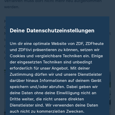
Verfahren muss dort nicht mehr neu aufgenommen
werden.
Kritiker sagen, dass diese Regel gegen nationales
Gesetz verstoßen könnte. Der EU-Abgeordnete Erik
Deine Datenschutzeinstellungen
Marquardt (Grüne) verweist darauf, dass das Asylrecht
im Artikel 16 des Grundgesetzes steht. Er stellt
Um dir eine optimale Website von ZDF, ZDFheute
deshalb die Frage: Steht das europäische Recht dann
und ZDFtivi präsentieren zu können, setzen wir
über der deutschen Verfassung? Am Ende werden wohl
Cookies und vergleichbare Techniken ein. Einige
Gerichte über diese Frage entscheiden.
der eingesetzten Techniken sind unbedingt
erforderlich für unser Angebot. Mit deiner
Zustimmung dürfen wir und unsere Dienstleister
darüber hinaus Informationen auf deinem Gerät
speichern und/oder abrufen. Dabei geben wir
deine Daten ohne deine Einwilligung nicht an
Dritte weiter, die nicht unsere direkten
Dienstleister sind. Wir verwenden deine Daten
auch nicht zu kommerziellen Zwecken.