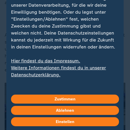
ausgedacht.
unserer Datenverarbeitung, für die wir deine
Einwilligung benötigen. Oder du legst unter
Dobrindt will Abschiebezentren vorantreiben
"Einstellungen/Ablehnen" fest, welchen
Zwecken du deine Zustimmung gibst und
welchen nicht. Deine Datenschutzeinstellungen
Auch Deutschland und andere Länder wollen möglichst
kannst du jederzeit mit Wirkung für die Zukunft
schnell Verträge mit solchen Drittstaaten abschließen,
in deinen Einstellungen widerrufen oder ändern.
um ihre Flüchtlinge dort hinzubringen. Immer wieder
haben aber Gerichte dieses Projekt gestoppt. Mit der
Hier findest du das Impressum.
neuen europäischen Verordnung gäbe es dafür dann
Weitere Informationen findest du in unserer
eine Rechtsgrundlage.
Datenschutzerklärung.
Zustimmen
Ablehnen
Einstellen