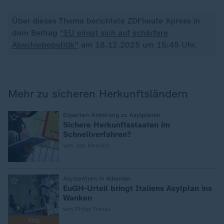
Über dieses Thema berichtete ZDFheute Xpress in
dem Beitrag
"EU einigt sich auf schärfere
Abschiebepolitik"
am 18.12.2025 um 15:45 Uhr.
Mehr zu sicheren Herkunftsländern
:
Experten-Anhörung zu Asylplänen
Sichere Herkunftsstaaten im
Schnellverfahren?
von Jan Henrich
:
Asylzentren in Albanien
EuGH-Urteil bringt Italiens Asylplan ins
Wanken
von Philip Traxel
FAQ