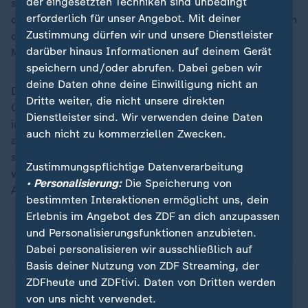
der eingesetzten Techniken sind unbedingt
schnellere Abschiebungen dorthin ermöglichen. Von
erforderlich für unser Angebot. Mit deiner
den Ländern auf der nun beschlossenen EU-Liste waren
Zustimmung dürfen wir und unsere Dienstleister
darauf bisher nur der Kosovo, Albanien und
darüber hinaus Informationen auf deinem Gerät
Montenegro als sicher eingestuft.
speichern und/oder abrufen. Dabei geben wir
deine Daten ohne deine Einwilligung nicht an
Die EU-Liste ist bindend für alle Mitgliedstaaten.
Dritte weiter, die nicht unsere direkten
Gleichzeitig muss dem Vorschlag nach auch weiterhin
Dienstleister sind. Wir verwenden deine Daten
immer der Einzelfall geprüft werden. Menschen, die
auch nicht zu kommerziellen Zwecken.
aus diesen Ländern kommen und in der EU Schutz
suchen, sollen also nicht automatisch abgeschoben
Zustimmungspflichtige Datenverarbeitung
werden, bekommen aber ein beschleunigtes
• Personalisierung:
Die Speicherung von
Asylverfahren.
bestimmten Interaktionen ermöglicht uns, dein
Erlebnis im Angebot des ZDF an dich anzupassen
und Personalisierungsfunktionen anzubieten.
Sichere Herkunftsstaaten
Dabei personalisieren wir ausschließlich auf
Basis deiner Nutzung von ZDF Streaming, der
In Deutschland gelten derzeit folgende Länder als
ZDFheute und ZDFtivi. Daten von Dritten werden
sichere Herkunftsstaaten:
von uns nicht verwendet.