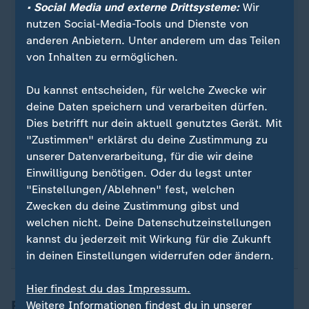
• Social Media und externe Drittsysteme:
Wir
die Mitgliedstaaten der Europäischen Union
nutzen Social-Media-Tools und Dienste von
Albanien
anderen Anbietern. Unter anderem um das Teilen
Bosnien und Herzegowina
von Inhalten zu ermöglichen.
Georgien
Ghana
Du kannst entscheiden, für welche Zwecke wir
Kosovo
deine Daten speichern und verarbeiten dürfen.
Nordmazedonien
Dies betrifft nur dein aktuell genutztes Gerät. Mit
Montenegro
"Zustimmen" erklärst du deine Zustimmung zu
Republik Moldau
unserer Datenverarbeitung, für die wir deine
Senegal
Einwilligung benötigen. Oder du legst unter
Serbien
"Einstellungen/Ablehnen" fest, welchen
Zwecken du deine Zustimmung gibst und
welchen nicht. Deine Datenschutzeinstellungen
Quelle: Bundesamt für Migration und Flüchtlinge
kannst du jederzeit mit Wirkung für die Zukunft
in deinen Einstellungen widerrufen oder ändern.
Hier findest du das Impressum.
Erleichterte Abschiebungen in
Weitere Informationen findest du in unserer