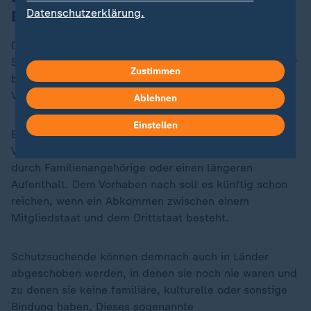
Datenschutzerklärung.
Drittstaaten
Deutschland und andere EU-Staaten sollen
Schutzsuchende darüber hinaus künftig auch in Länder
Zustimmen
bringen dürfen, zu denen die Betroffenen keine
Verbindung haben.
Ablehnen
Einstellen
Bislang war es nötig, dass Asylsuchende eine enge
Verbindung zu einem solchen Drittstaat haben, etwa
durch Familienangehörige oder einen längeren
Aufenthalt. Dem Vorhaben nach soll es künftig schon
reichen, wenn ein Abkommen zwischen einem
Mitgliedstaat und dem Drittstaat besteht.
Schutzsuchende können demnach auch in Länder
abgeschoben werden, in denen sie noch nie waren und
zu denen sie keine familiäre, kulturelle oder sonstige
Bindung haben. Dieses sogenannte