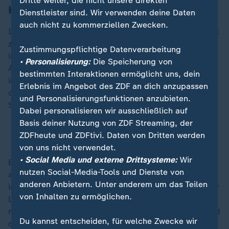
Dritte weiter, die nicht unsere direkten
Kritik an Angriffen auf den Iran
Dienstleister sind. Wir verwenden deine Daten
auch nicht zu kommerziellen Zwecken.
In der Gipfelerklärung riefen Russland und China nicht
zuletzt zu Verhandlungen zur Beilegung des Konflikts
Zustimmungspflichtige Datenverarbeitung
im Nahen Osten auf. Es bestehe Einigkeit, dass "die
• Personalisierung:
Die Speicherung von
Angriffe der USA und Israels auf Iran gegen das
bestimmten Interaktionen ermöglicht uns, dein
internationale Recht und die grundlegenden Normen
Erlebnis im Angebot des ZDF an dich anzupassen
der internationalen Beziehungen verstoßen und die
und Personalisierungsfunktionen anzubieten.
Stabilität im Nahen Osten ernsthaft untergraben".
Dabei personalisieren wir ausschließlich auf
Basis deiner Nutzung von ZDF Streaming, der
Iran-Krieg: Alle Nachrichten im Liveblog
ZDFheute und ZDFtivi. Daten von Dritten werden
von uns nicht verwendet.
• Social Media und externe Drittsysteme:
Wir
Es müsse verhindert werden, dass sich der Konflikt
nutzen Social-Media-Tools und Dienste von
ausweite. Moskau und Peking riefen auch die
anderen Anbietern. Unter anderem um das Teilen
internationale Gemeinschaft auf, eine Deeskalation der
von Inhalten zu ermöglichen.
Lage zu unterstützen. Im Gazastreifen wiederum
müsse alles für einen dauerhaften Waffenstillstand und
Du kannst entscheiden, für welche Zwecke wir
den Zugang der Menschen zu humanitärer Hilfe getan