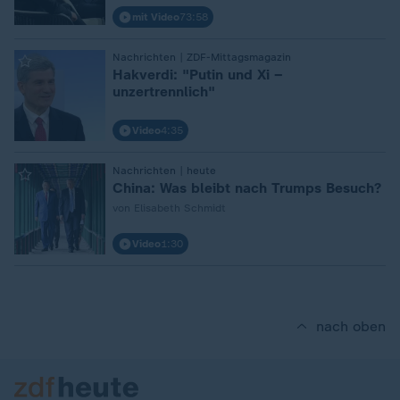
mit Video
73:58
:
Nachrichten | ZDF-Mittagsmagazin
Hakverdi: "Putin und Xi –
unzertrennlich"
Video
4:35
:
Nachrichten | heute
China: Was bleibt nach Trumps Besuch?
von Elisabeth Schmidt
Video
1:30
nach oben