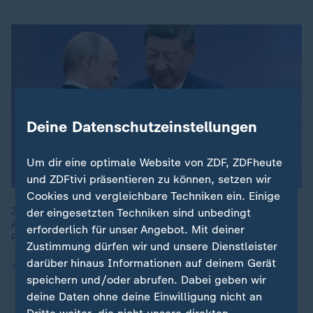
Deine Datenschutzeinstellungen
Um dir eine optimale Website von ZDF, ZDFheute
und ZDFtivi präsentieren zu können, setzen wir
Cookies und vergleichbare Techniken ein. Einige
Zwei Tage lang beraten Xi und Putin in Peking. Kurz vor seiner
der eingesetzten Techniken sind unbedingt
Ankunft pries Putin in einem Video das "grenzenlose
erforderlich für unser Angebot. Mit deiner
Potenzial" der Partnerschaft zwischen den beiden Ländern.
Zustimmung dürfen wir und unsere Dienstleister
darüber hinaus Informationen auf deinem Gerät
19.05.2026 | 2:53 min
speichern und/oder abrufen. Dabei geben wir
deine Daten ohne deine Einwilligung nicht an