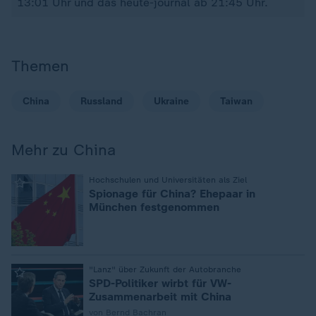
13:01 Uhr und das heute-journal ab 21:45 Uhr.
Themen
China
Russland
Ukraine
Taiwan
Mehr zu China
:
Hochschulen und Universitäten als Ziel
Spionage für China? Ehepaar in
München festgenommen
:
"Lanz" über Zukunft der Autobranche
SPD-Politiker wirbt für VW-
Zusammenarbeit mit China
von Bernd Bachran