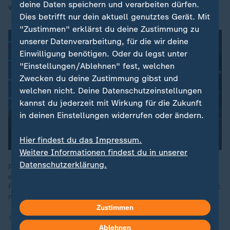
deine Daten speichern und verarbeiten dürfen.
werden, hieß es.
Dies betrifft nur dein aktuell genutztes Gerät. Mit
"Zustimmen" erklärst du deine Zustimmung zu
unserer Datenverarbeitung, für die wir deine
Einwilligung benötigen. Oder du legst unter
"Einstellungen/Ablehnen" fest, welchen
Zwecken du deine Zustimmung gibst und
welchen nicht. Deine Datenschutzeinstellungen
kannst du jederzeit mit Wirkung für die Zukunft
in deinen Einstellungen widerrufen oder ändern.
Hier findest du das Impressum.
Weitere Informationen findest du in unserer
Datenschutzerklärung.
Russland sei gegenüber China wirtschaftlich zurückgefallen,
erklären China-Korrespondentin Schmidt und Russland-
Reporter Ehm. Eine Partnerschaft auf Augenhöhe gäbe es nicht
mehr.
Zustimmen
19.05.2026 | 13:15 min
Ablehnen