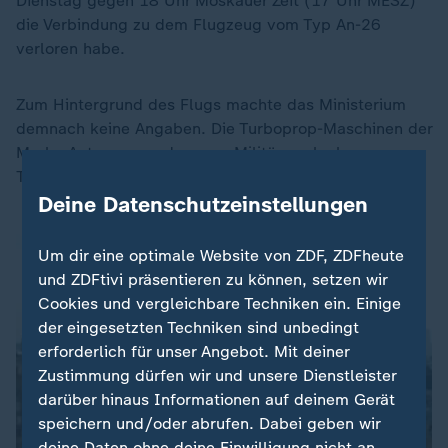
Dienstag gegen 18 Uhr Moskauer Zeit (17 Uhr MESZ)
die Verbindung zu dem Flugzeug vom Typ An-26
verloren habe.
Zum Hintergrund des Flugs machte das Ministerium
demnach keine Angaben. Die Turboprop-Maschinen der
Marke Antonow werden vom Militär auch als
Transportflugzeuge eingesetzt.
Deine Datenschutzeinstellungen
Um dir eine optimale Website von ZDF, ZDFheute
und ZDFtivi präsentieren zu können, setzen wir
Cookies und vergleichbare Techniken ein. Einige
der eingesetzten Techniken sind unbedingt
erforderlich für unser Angebot. Mit deiner
Zustimmung dürfen wir und unsere Dienstleister
darüber hinaus Informationen auf deinem Gerät
speichern und/oder abrufen. Dabei geben wir
deine Daten ohne deine Einwilligung nicht an