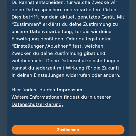
Du kannst entscheiden, für welche Zwecke wir
deine Daten speichern und verarbeiten dürfen.
Dies betrifft nur dein aktuell genutztes Gerät. Mit
"Zustimmen" erklärst du deine Zustimmung zu
unserer Datenverarbeitung, für die wir deine
Einwilligung benötigen. Oder du legst unter
"Einstellungen/Ablehnen" fest, welchen
Zwecken du deine Zustimmung gibst und
welchen nicht. Deine Datenschutzeinstellungen
kannst du jederzeit mit Wirkung für die Zukunft
in deinen Einstellungen widerrufen oder ändern.
Nachrichten | In eigener Sache
Bleiben Sie auf Stand mit dem
:
Hier findest du das Impressum.
ZDFheute Update
Weitere Informationen findest du in unserer
Datenschutzerklärung.
Das Aktuellste zum Krieg in der Ukraine und
weitere Nachrichten kompakt zusammengefasst
als Newsletter - morgens und abends.
Zustimmen