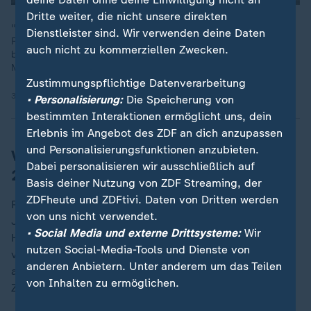
Dritte weiter, die nicht unsere direkten
"Wird Russland jemals für diese Gräueltaten auch zur
Dienstleister sind. Wir verwenden deine Daten
Rechenschaft gezogen", fragen Butschas Einwohner. Das
auch nicht zu kommerziellen Zwecken.
berichtet ZDF-Reporterin Alica Jung am Jahrestag des
Massakers in Butscha.
Zustimmungspflichtige Datenverarbeitung
31.03.2026 | 3:07 min
• Personalisierung:
Die Speicherung von
bestimmten Interaktionen ermöglicht uns, dein
Erlebnis im Angebot des ZDF an dich anzupassen
und Personalisierungsfunktionen anzubieten.
Völkerrechtswidrige Annexion der Krim
Dabei personalisieren wir ausschließlich auf
2014
Basis deiner Nutzung von ZDF Streaming, der
ZDFheute und ZDFtivi. Daten von Dritten werden
Russland überzieht die
Ukraine
seit mehr als vier
von uns nicht verwendet.
Jahren mit einem zerstörerischen Angriffskrieg. Die
• Social Media und externe Drittsysteme:
Wir
Halbinsel Krim hatte Moskau bereits 2014
nutzen Social-Media-Tools und Dienste von
völkerrechtswidrig annektiert. Die Ukraine greift unter
anderen Anbietern. Unter anderem um das Teilen
anderem mit Drohnen auch immer wieder russische
von Inhalten zu ermöglichen.
Ziele auf der Krim an.