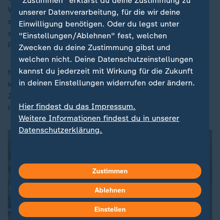
"Zustimmen" erklärst du deine Zustimmung zu
Wanderwitz, die aus allen Bundestagsfraktionen
unserer Datenverarbeitung, für die wir deine
stammen - außer natürlich der AfD. Allerdings fanden
Einwilligung benötigen. Oder du legst unter
sie schon vor der Hochstufung keine Mehrheit im
"Einstellungen/Ablehnen" fest, welchen
Parlament für ihren Vorstoß.
Zwecken du deine Zustimmung gibst und
welchen nicht. Deine Datenschutzeinstellungen
kannst du jederzeit mit Wirkung für die Zukunft
Nachdem ein Gericht im Eilverfahren die Hochstufung
in deinen Einstellungen widerrufen oder ändern.
kassiert hatte, ebbte die Debatte ab. Es bestehen
Zweifel am Gutachten - und man wolle nun das
Hier findest du das Impressum.
Hauptsacheverfahren abwarten, heißt es.
Weitere Informationen findest du in unserer
Datenschutzerklärung.
Zustimmen
Ablehnen
Einstellen