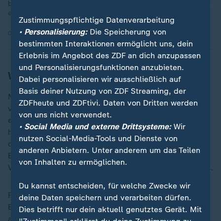
berichtete frontal bereits Anfang des Jahres. Hat sich seitdem
etwas geändert?
Zustimmungspflichtige Datenverarbeitung
• Personalisierung:
Die Speicherung von
09.06.2026 | 10:44 min
bestimmten Interaktionen ermöglicht uns, dein
Erlebnis im Angebot des ZDF an dich anzupassen
und Personalisierungsfunktionen anzubieten.
Wer ein Verbot anstoßen könnte
Dabei personalisieren wir ausschließlich auf
Basis deiner Nutzung von ZDF Streaming, der
Nun ist die Debatte darüber wieder voll entbrannt. Im
ZDFheute und ZDFtivi. Daten von Dritten werden
vergangenen Jahr hatte der Bundesverfassungsschutz
von uns nicht verwendet.
ein Gutachten vorgelegt und die AfD daraufhin
• Social Media und externe Drittsysteme:
Wir
hochgestuft, zu gesichert rechtsextremistisch. Auch
nutzen Social-Media-Tools und Dienste von
daraufhin hatte sich eine Debatte entzündet, ob
anderen Anbietern. Unter anderem um das Teilen
Bundestag, Bundesrat oder die Bundesregierung ein
von Inhalten zu ermöglichen.
Verbotsverfahren anstoßen sollten. Nur sie können das.
Du kannst entscheiden, für welche Zwecke wir
Für ein Verbot plädierte eine Gruppe von
deine Daten speichern und verarbeiten dürfen.
Bundestagsabgeordneten rund um den inzwischen
Dies betrifft nur dein aktuell genutztes Gerät. Mit
ausgeschiedenen CDU-Abgeordneten Marco