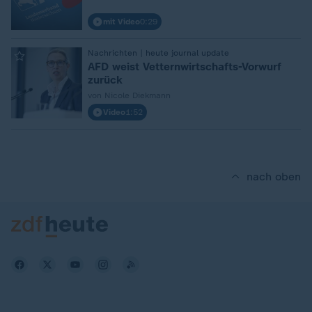
mit Video
0:29
:
Nachrichten | heute journal update
AFD weist Vetternwirtschafts-Vorwurf
zurück
von Nicole Diekmann
Video
1:52
nach oben