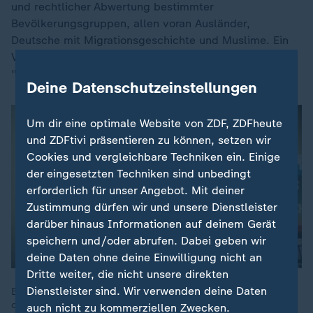
und rechtlicher Abwertung bestimmter
Bevölkerungsgruppen, allen voran Ausländer,
Deutsche mit Migrationsgeschichte und Muslime. Ein
Verbotsantrag gegen die AfD hätte, so Moini,
"wahrscheinlich Erfolg".
Deine Datenschutzeinstellungen
Um dir eine optimale Website von ZDF, ZDFheute
und ZDFtivi präsentieren zu können, setzen wir
Cookies und vergleichbare Techniken ein. Einige
der eingesetzten Techniken sind unbedingt
erforderlich für unser Angebot. Mit deiner
Zustimmung dürfen wir und unsere Dienstleister
darüber hinaus Informationen auf deinem Gerät
speichern und/oder abrufen. Dabei geben wir
deine Daten ohne deine Einwilligung nicht an
Dritte weiter, die nicht unsere direkten
Dienstleister sind. Wir verwenden deine Daten
Bei der Vergabe von Posten setzten manche AfD-Vertreter
offenbar auf Familie, Verwandte und Bekannte. Darüber
auch nicht zu kommerziellen Zwecken.