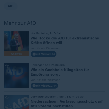
AfD
Mehr zur AfD
:
Vor Parteitag in Erfurt
Wie Höcke die AfD für extremistische
Kräfte öffnen will
von Nicole Diekmann
Analyse
mit Video
0:44
:
Böblinger AfD-Politikerin
Wie ein Goebbels-Klingelton für
Empörung sorgt
von Natalie Wollmann
mit Video
10:44
:
Verwaltungsgericht lehnt Eilantrag ab
Niedersachsen: Verfassungsschutz darf
AfD vorerst hochstufen