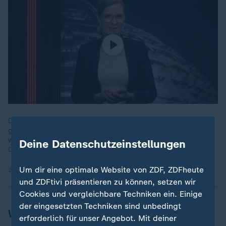
Die AfD-Politikerin Kotré hat sich mit einem Rechtsextremen
getroffen. Die AfD-Spitze droht mit Konsequenzen, doch Kotré
wird weiter für Ärger sorgen, sagt ZDF-Korrespondentin Nicole
Deine Datenschutzeinstellungen
Diekmann.
Um dir eine optimale Website von ZDF, ZDFheute
23.01.2026 | 0:32 min
und ZDFtivi präsentieren zu können, setzen wir
Cookies und vergleichbare Techniken ein. Einige
der eingesetzten Techniken sind unbedingt
Was Höcke ändern will
erforderlich für unser Angebot. Mit deiner