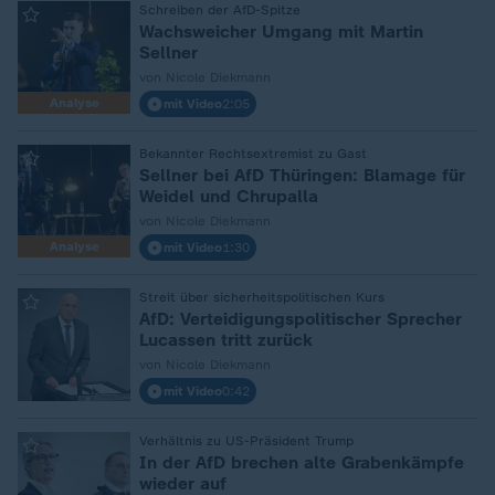
:
Schreiben der AfD-Spitze
Wachsweicher Umgang mit Martin
Sellner
von Nicole Diekmann
Analyse
mit Video
2:05
:
Bekannter Rechtsextremist zu Gast
Sellner bei AfD Thüringen: Blamage für
Weidel und Chrupalla
von Nicole Diekmann
Analyse
mit Video
1:30
:
Streit über sicherheitspolitischen Kurs
AfD: Verteidigungspolitischer Sprecher
Lucassen tritt zurück
von Nicole Diekmann
mit Video
0:42
:
Verhältnis zu US-Präsident Trump
In der AfD brechen alte Grabenkämpfe
wieder auf