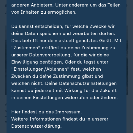
anderen Anbietern. Unter anderem um das Teilen
ein Zusammenschluss wäre wohl so plump, sich solche
von Inhalten zu ermöglichen.
Ziele in die Statuten oder ins Programm zu schreiben.
Du kannst entscheiden, für welche Zwecke wir
deine Daten speichern und verarbeiten dürfen.
Dies betrifft nur dein aktuell genutztes Gerät. Mit
"Zustimmen" erklärst du deine Zustimmung zu
unserer Datenverarbeitung, für die wir deine
Einwilligung benötigen. Oder du legst unter
"Einstellungen/Ablehnen" fest, welchen
Zwecken du deine Zustimmung gibst und
welchen nicht. Deine Datenschutzeinstellungen
kannst du jederzeit mit Wirkung für die Zukunft
in deinen Einstellungen widerrufen oder ändern.
Am 6. September finden in Sachsen-Anhalt Landtagswahlen
statt. In aktuellen Umfragen liegt die AfD mit rund 40 Prozent
Hier findest du das Impressum.
vorn, Ministerpräsident Schulze will einen Wahlsieg der Partei
Weitere Informationen findest du in unserer
mit aller Kraft verhindern.
Datenschutzerklärung.