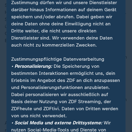
Zustimmung dürfen wir und unsere Dienstleister
Solche Manöver könnten nach dem Willen von Björn
darüber hinaus Informationen auf deinem Gerät
Höcke und seinen Mitstreitern künftig überflüssig sein.
speichern und/oder abrufen. Dabei geben wir
Sie fordern, die UVL binnen eines Jahres zu
deine Daten ohne deine Einwilligung nicht an
überarbeiten und nur noch solche Parteien oder
Dritte weiter, die nicht unsere direkten
Organisationen dort zu führen, "die folgende
Dienstleister sind. Wir verwenden deine Daten
Bedingungen erfüllen:
auch nicht zu kommerziellen Zwecken.
a) eine auf die Abschaffung der parlamentarischen
Zustimmungspflichtige Datenverarbeitung
Demokratie und Errichtung einer Diktatur
• Personalisierung:
Die Speicherung von
abzielende Programmatik sowie
bestimmten Interaktionen ermöglicht uns, dein
b) ein planmäßiges, aktiv kämpferisches, auf die
Erlebnis im Angebot des ZDF an dich anzupassen
Durchsetzung der unter a) aufgeführten Ziele
und Personalisierungsfunktionen anzubieten.
gerichtetes Vorgehen,
Dabei personalisieren wir ausschließlich auf
c) insbesondere durch das Bekenntnis zu bzw. den
Basis deiner Nutzung von ZDF Streaming, der
systematischen Einsatz von Gewalt (Militanz)".
ZDFheute und ZDFtivi. Daten von Dritten werden
von uns nicht verwendet.
• Social Media und externe Drittsysteme:
Wir
Also Parteien und Organisationen, die es in dieser
nutzen Social-Media-Tools und Dienste von
radikalen Ausprägung so gut wie gar nicht gibt. Kaum