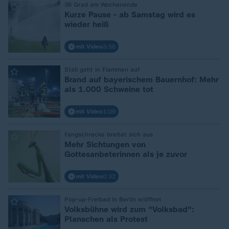
36 Grad am Wochenende
:
Kurze Pause - ab Samstag wird es
wieder heiß
mit Video
3:56
Stall geht in Flammen auf
:
Brand auf bayerischem Bauernhof: Mehr
als 1.000 Schweine tot
mit Video
1:09
Fangschrecke breitet sich aus
:
Mehr Sichtungen von
Gottesanbeterinnen als je zuvor
mit Video
0:32
Pop-up-Freibad in Berlin eröffnet
:
Volksbühne wird zum "Volksbad":
Planschen als Protest