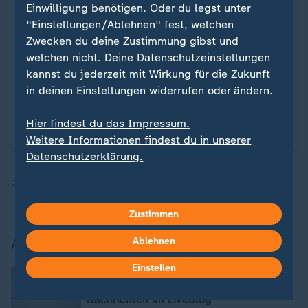
Einwilligung benötigen. Oder du legst unter
Sie wollen auf dem Laufenden bleiben? Dann sind
"Einstellungen/Ablehnen" fest, welchen
Sie beim ZDFheute-WhatsApp-Channel richtig. Hier
Zwecken du deine Zustimmung gibst und
erhalten Sie
die wichtigsten Nachrichten auf Ihr
welchen nicht. Deine Datenschutzeinstellungen
Smartphone
. Nehmen Sie teil an Umfragen oder
kannst du jederzeit mit Wirkung für die Zukunft
lassen Sie sich durch unseren Podcast "Kurze
in deinen Einstellungen widerrufen oder ändern.
Auszeit" inspirieren.
Zur Anmeldung
:
ZDFheute-
WhatsApp-Channel
.
Hier findest du das Impressum.
Weitere Informationen findest du in unserer
Datenschutzerklärung.
Quelle:
dpa
Zustimmen
Aktuelle Nachrichten bei ZDFheute
Ablehnen
Einstellen
Aktuelle Entwicklungen
:
Iran-Krieg und Nahost-Konflikt: Alle
Nachrichten im Liveblog