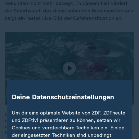
Sekunden nicht mehr bewegt. In diesem Fall vibriert
die Smartwatch des diensthabenden Bademeisters und
zeigt ein reales Live-Bild der Gefahrensituation an.
Deine Datenschutzeinstellungen
Um dir eine optimale Website von ZDF, ZDFheute
Mittels KI konnte ein Mädchen im Vitusbad in Everswinkel vor
und ZDFtivi präsentieren zu können, setzen wir
dem Ertrinken gerettet werden. Dabei wurden Kameras
eingesetzt, die die Badegäste überwachen und
Cookies und vergleichbare Techniken ein. Einige
Bewegungsabläufe Ertrinkender erkennen.
der eingesetzten Techniken sind unbedingt