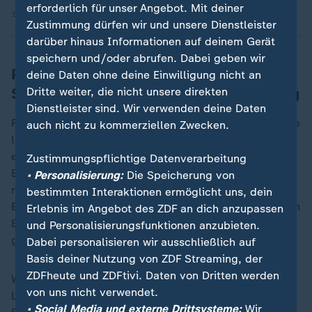
erforderlich für unser Angebot. Mit deiner
15.05.2025 | 2:02 min
Zustimmung dürfen wir und unsere Dienstleister
darüber hinaus Informationen auf deinem Gerät
speichern und/oder abrufen. Dabei geben wir
Personalmangel in vielen
deine Daten ohne deine Einwilligung nicht an
Schwimmbädern macht KI-Einsatz nötig
Dritte weiter, die nicht unsere direkten
Dienstleister sind. Wir verwenden deine Daten
Rund 140.000 Euro hat die Installation gekostet. "Eine
auch nicht zu kommerziellen Zwecken.
lohnende Investition, wenn Bademeister fehlen",
erklärt Matthias Gierke, der für die technische
Zustimmungspflichtige Datenverarbeitung
Einrichtung zuständig ist. Schätzungen zufolge fehlen
• Personalisierung:
Die Speicherung von
rund 3.000 Fachangestellte für Bäderbetriebe. Auch
bestimmten Interaktionen ermöglicht uns, dein
Bademeister Roman Zuther bestätigt den Nutzen: Einen
Erlebnis im Angebot des ZDF an dich anzupassen
Ernstfall habe es im Freibad bei Lüneburg bereits
und Personalisierungsfunktionen anzubieten.
gegeben, bei dem die Technik zuverlässig half.
Dabei personalisieren wir ausschließlich auf
Basis deiner Nutzung von ZDF Streaming, der
ZDFheute und ZDFtivi. Daten von Dritten werden
Weltweit ist das System der israelischen Firma
von uns nicht verwendet.
Lynxight in mehr als 1.000 Schwimmbecken im
• Social Media und externe Drittsysteme:
Wir