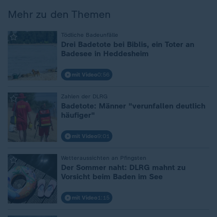
Mehr zu den Themen
:
Tödliche Badeunfälle
Drei Badetote bei Biblis, ein Toter an
Badesee in Heddesheim
mit Video
0:56
:
Zahlen der DLRG
Badetote: Männer "verunfallen deutlich
häufiger"
mit Video
9:01
:
Wetteraussichten an Pfingsten
Der Sommer naht: DLRG mahnt zu
Vorsicht beim Baden im See
mit Video
1:15