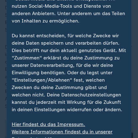
Einsatz, die meisten davon in europäischen Ländern.
nutzen Social-Media-Tools und Dienste von
Die Überwachungstechnik arbeitet mit hohen
anderen Anbietern. Unter anderem um das Teilen
Sicherheitsstandards. Die Bilddaten werden laut
von Inhalten zu ermöglichen.
Betreiber ausschließlich in Echtzeit auf einem lokalen
Server direkt vor Ort im Freibad verarbeitet.
Du kannst entscheiden, für welche Zwecke wir
deine Daten speichern und verarbeiten dürfen.
Die Videobilder der Badegäste werden demnach weder
Dies betrifft nur dein aktuell genutztes Gerät. Mit
im Internet noch auf externen Cloud-Servern
"Zustimmen" erklärst du deine Zustimmung zu
dauerhaft gespeichert. Ein Abfließen von sensiblen
unserer Datenverarbeitung, für die wir deine
Bildern an die Öffentlichkeit sei technisch
Einwilligung benötigen. Oder du legst unter
ausgeschlossen. Auch das Badpersonal habe keinen
"Einstellungen/Ablehnen" fest, welchen
dauerhaften Zugriff auf die Videostreams. Die
Zwecken du deine Zustimmung gibst und
Bilddaten werden nur im konkreten Moment eines
welchen nicht. Deine Datenschutzeinstellungen
Alarms und ausschließlich zur Lebensrettung auf der
kannst du jederzeit mit Wirkung für die Zukunft
Smartwatch sichtbar.
in deinen Einstellungen widerrufen oder ändern.
Hier findest du das Impressum.
Weitere Informationen findest du in unserer