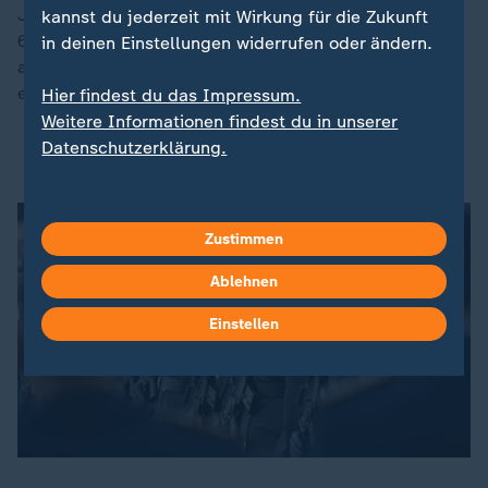
Jubiläen: Am 2. Januar 1996 traten erstmals knapp
kannst du jederzeit mit Wirkung für die Zukunft
6.900 Wehrpflichtige aus Ostdeutschland ihren Dienst
in deinen Einstellungen widerrufen oder ändern.
an, und vor 25 Jahren wurden die ersten Rekrutinnen
einberufen.
Hier findest du das Impressum.
Weitere Informationen findest du in unserer
Datenschutzerklärung.
Bundeswehr: Armee im stetigen Wandel
Zustimmen
Ablehnen
Einstellen