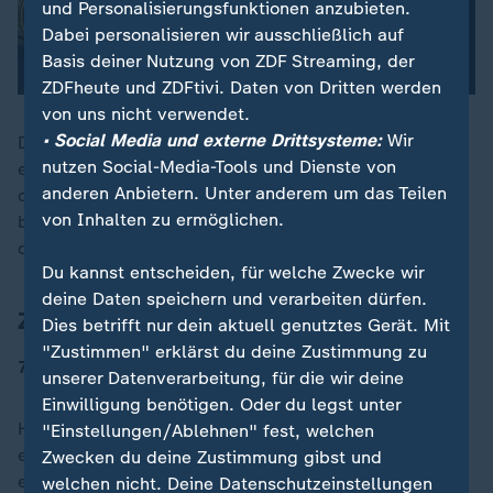
und Personalisierungsfunktionen anzubieten.
Dabei personalisieren wir ausschließlich auf
Basis deiner Nutzung von ZDF Streaming, der
ZDFheute und ZDFtivi. Daten von Dritten werden
von uns nicht verwendet.
• Social Media und externe Drittsysteme:
Wir
Die Euro-Zone wächst weiter: Seit gestern ist die
nutzen Social-Media-Tools und Dienste von
europäische Gemeinschaftswährung auch in Bulgarien
anderen Anbietern. Unter anderem um das Teilen
offizielles Zahlungsmittel. Präsident Rumen Radev
von Inhalten zu ermöglichen.
bezeichnete die Euro-Einführung als "letzten Schritt"
der EU-Integration seines Landes.
Du kannst entscheiden, für welche Zwecke wir
deine Daten speichern und verarbeiten dürfen.
Zahl des Tages
Dies betrifft nur dein aktuell genutztes Gerät. Mit
"Zustimmen" erklärst du deine Zustimmung zu
70
unserer Datenverarbeitung, für die wir deine
Einwilligung benötigen. Oder du legst unter
Heute vor 70 Jahren, am 2. Januar 1956, wurden die
"Einstellungen/Ablehnen" fest, welchen
ersten 1.000 Freiwilligen in die Bundeswehr
Zwecken du deine Zustimmung gibst und
eingezogen. Auch sonst feiert die Truppe heute einige
welchen nicht. Deine Datenschutzeinstellungen