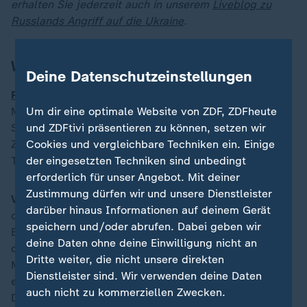
erhalten Sie jederzeit auch in unserem
Liveblog zu
Russlands Angriff auf die Ukraine
.
Was heute noch wichtig ist
Deine Datenschutzeinstellungen
Prozessauftakt zum Messerangriff in Solingen
:
Neun
Um dir eine optimale Website von ZDF, ZDFheute
Monate nach dem tödlichen Anschlag auf einem
und ZDFtivi präsentieren zu können, setzen wir
Stadtfest in Solingen beginnt heute der Prozess. Im
Cookies und vergleichbare Techniken ein. Einige
Zentrum steht die Frage, wie eng die Tat mit der
der eingesetzten Techniken sind unbedingt
Terrormiliz IS abgestimmt war.
erforderlich für unser Angebot. Mit deiner
Zustimmung dürfen wir und unsere Dienstleister
Verleihung des Jugend-Karlspreises:
Eine Woche vor
darüber hinaus Informationen auf deinem Gerät
der Karlspreisverleihung in Aachen wird der
speichern und/oder abrufen. Dabei geben wir
Europäische Karlspreis für die Jugend verliehen. An
deine Daten ohne deine Einwilligung nicht an
dem Wettbewerb haben sich wieder Hunderte junger
Dritte weiter, die nicht unsere direkten
Menschen aus der EU mit Projekten beworben, die zur
Dienstleister sind. Wir verwenden deine Daten
europäischen Verständigung beitragen. Gewinner aus
auch nicht zu kommerziellen Zwecken.
Deutschland ist die "Feminist Law Clinic" (FLC).