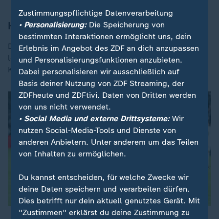
Zustimmungspflichtige Datenverarbeitung
Highlights der Fußball-Bundesliga
• Personalisierung:
Die Speicherung von
bestimmten Interaktionen ermöglicht uns, dein
Der 1. FC Heidenheim bleibt in der Bundesliga. Für die
Erlebnis im Angebot des ZDF an dich anzupassen
leidenschaftlich kämpfende SV Elversberg kommt das
und Personalisierungsfunktionen anzubieten.
K.o. kurz vor dem Abpfiff der regulären Spielzeit.
Dabei personalisieren wir ausschließlich auf
Basis deiner Nutzung von ZDF Streaming, der
ZDFheute und ZDFtivi. Daten von Dritten werden
von uns nicht verwendet.
• Social Media und externe Drittsysteme:
Wir
nutzen Social-Media-Tools und Dienste von
anderen Anbietern. Unter anderem um das Teilen
von Inhalten zu ermöglichen.
Du kannst entscheiden, für welche Zwecke wir
deine Daten speichern und verarbeiten dürfen.
Dies betrifft nur dein aktuell genutztes Gerät. Mit
"Zustimmen" erklärst du deine Zustimmung zu