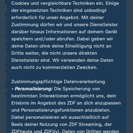
Champions League
Cookies und vergleichbare Techniken ein. Einige
der eingesetzten Techniken sind unbedingt
Für den FC Bayern steht in der Champions League ein
erforderlich für unser Angebot. Mit deiner
harter Brocken auf dem Spielplan: Am Abend (ab 21
Zustimmung dürfen wir und unsere Dienstleister
Uhr hier im
Liveticker
) empfangen die Münchner im
darüber hinaus Informationen auf deinem Gerät
Viertelfinal-Hinspiel den italienischen
speichern und/oder abrufen. Dabei geben wir
Meister Inter Mailand. Nicht ganz einfach, zumal
deine Daten ohne deine Einwilligung nicht an
Trainer Vincent Kompany auf gleich vier
Dritte weiter, die nicht unsere direkten
Leistungsträger verzichten muss. Eine Hauptrolle
Dienstleister sind. Wir verwenden deine Daten
könnte dem scheidenden Thomas Müller zufallen.
auch nicht zu kommerziellen Zwecken.
Könnte. Denn noch ist offen, ob er als Alternative zu
Jamal Musiala von Beginn an ran darf oder nur als
Zustimmungspflichtige Datenverarbeitung
Ergänzungsspieler. Müller jedenfalls verspricht: Er
• Personalisierung:
Die Speicherung von
werde "alles geben".
bestimmten Interaktionen ermöglicht uns, dein
Erlebnis im Angebot des ZDF an dich anzupassen
und Personalisierungsfunktionen anzubieten.
Musiala-Ersatz: Macht's Müller?
Dabei personalisieren wir ausschließlich auf
Basis deiner Nutzung von ZDF Streaming, der
ZDFheute und ZDFtivi. Daten von Dritten werden