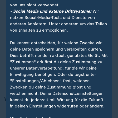
von uns nicht verwendet.
• Social Media und externe Drittsysteme:
Wir
nutzen Social-Media-Tools und Dienste von
anderen Anbietern. Unter anderem um das Teilen
von Inhalten zu ermöglichen.
Du kannst entscheiden, für welche Zwecke wir
deine Daten speichern und verarbeiten dürfen.
Dies betrifft nur dein aktuell genutztes Gerät. Mit
Sport
"Zustimmen" erklärst du deine Zustimmung zu
Champions League - 2024/25
:
unserer Datenverarbeitung, für die wir deine
Einwilligung benötigen. Oder du legst unter
Die wichtigsten Spiele im Video.
"Einstellungen/Ablehnen" fest, welchen
Zwecken du deine Zustimmung gibst und
welchen nicht. Deine Datenschutzeinstellungen
Weitere Schlagzeilen
kannst du jederzeit mit Wirkung für die Zukunft
in deinen Einstellungen widerrufen oder ändern.
Führerschein:
Preise steigen erneut stark
Deutschlandticket:
Mehr Menschen nutzen Bus