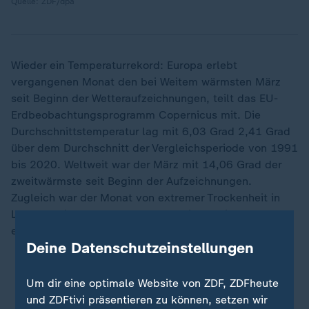
Quelle: ZDF/dpa
Wieder ein Temperaturrekord: Europa erlebt
vergangenen Monat den bei Weitem wärmsten März
seit Beginn der Wetteraufzeichnungen, teilt das EU-
Erdbeobachtungsprogramm Copernicus mit. Die
Durchschnittstemperatur lag mit 6,03 Grad 2,41 Grad
über dem Durchschnitt der Vergleichsperiode von 1991
bis 2020. Weltweit war der März mit 14,06 Grad der
zweitwärmste seit Beginn der Aufzeichnungen.
Zugleich war der Monat von extremer Trockenheit in
Ländern wie Deutschland und heftigem Niederschlag
etwa in Teilen Spaniens geprägt.
Deine Datenschutzeinstellungen
März in Europa so warm wie noch nie
Um dir eine optimale Website von ZDF, ZDFheute
und ZDFtivi präsentieren zu können, setzen wir