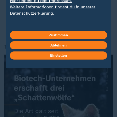
Hier findest du das Impressum.
und Bahn
Weitere Informationen findest du in unserer
Preisschock:
Warum Kaffee-Produkte aktuell so
Datenschutzerklärung.
teuer sind
Kolosseum in Rom:
Millionenstrafe für
Ticketbetrug
Zustimmen
Ablehnen
Tier des Tages
Einstellen