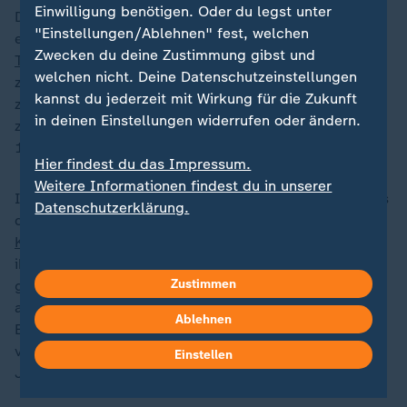
Einwilligung benötigen. Oder du legst unter
Denn eine starke Wirtschaft ist auch Grundlage für
"Einstellungen/Ablehnen" fest, welchen
eine starke Gesamtverteidigung. Während
Donald
Zwecken du deine Zustimmung gibst und
Trump
alles tut, um Industrie wieder ins Land
welchen nicht. Deine Datenschutzeinstellungen
zurückzuholen, hat Deutschland in den letzten Jahren
kannst du jederzeit mit Wirkung für die Zukunft
zu wenig getan, stattdessen Deindustrialisierung
in deinen Einstellungen widerrufen oder ändern.
zugelassen. Allein im vergangenen Jahr gingen
120.000 Jobs im verarbeitenden Gewerbe verloren.
Hier findest du das Impressum.
Weitere Informationen findest du in unserer
Immerhin attestiert der Präsident des Bundesverbands
Datenschutzerklärung.
der Deutschen Industrie (BDI), Peter Leibinger, der
Koalition aus Union und SPD
einen positiven Auftakt
ihrer Regierungszeit. "Die Bundesregierung hat einen
Zustimmen
guten Start hingelegt, sie spricht die richtigen Dinge
an". Die Regierung arbeite an steuerlichen
„
Ablehnen
Entlastungen und habe sich zum Bürokratieabbau
verpflichtet. Die Stimmung sei deutlich besser als zu
Einstellen
Jahresbeginn: