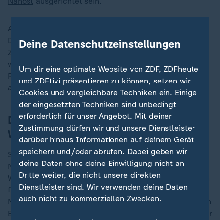
Nahost
ausgerichtet sein.
Auf der Tagesordnung viele Fragen: Wie kann
Deutschland, wie kann Europa in geopolitisch rauen
Deine Datenschutzeinstellungen
Zeiten seine Souveränität sichern und wieder zur
wachstumsstarken Volkswirtschaft werden? Welche
Um dir eine optimale Website von ZDF, ZDFheute
Rolle spielt die Wirtschaft für die Gesamtverteidigung
und ZDFtivi präsentieren zu können, setzen wir
angesichts wachsender äußerer Bedrohungen?
Cookies und vergleichbare Techniken ein. Einige
der eingesetzten Techniken sind unbedingt
erforderlich für unser Angebot. Mit deiner
Deutschlands Industrie ist Europas
Zustimmung dürfen wir und unsere Dienstleister
Wirtschaftsmotor
darüber hinaus Informationen auf deinem Gerät
speichern und/oder abrufen. Dabei geben wir
So viel steht fest: Die Industrie ist Teil der Antwort.
deine Daten ohne deine Einwilligung nicht an
Noch klarer: Deutschland ist Europas
Dritte weiter, die nicht unsere direkten
Wirtschaftsmotor. Gerät er ins Stottern, hat das Folgen
Dienstleister sind. Wir verwenden deine Daten
für die vernetzte Produktion in allen europäischen
auch nicht zu kommerziellen Zwecken.
Nachbarländern. Er muss wieder in Takt kommen. Denn
Europas Produktion ist vernetzt wie keine andere in der