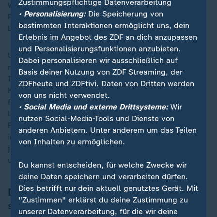
Zustimmungspflichtige Datenverarbeitung
Welt. Vor allem für die verflochtene europäische
• Personalisierung:
Die Speicherung von
Produktion im Maschinenbau und der
bestimmten Interaktionen ermöglicht uns, dein
Luftfahrtindustrie.
Erlebnis im Angebot des ZDF an dich anzupassen
und Personalisierungsfunktionen anzubieten.
Um den Standort Deutschland wieder resilienter zu
Dabei personalisieren wir ausschließlich auf
machen, braucht es gute Rahmenbedingungen für die
Basis deiner Nutzung von ZDF Streaming, der
Industrie, wie günstige Energie und Planbarkeit. Die
ZDFheute und ZDFtivi. Daten von Dritten werden
Konzentration innovationsfähiger und technologisch
von uns nicht verwendet.
führender Unternehmen hierzulande ist hoch. Nur
• Social Media und externe Drittsysteme:
Wir
lohnte es sich in den vergangenen Jahren eher, die
nutzen Social-Media-Tools und Dienste von
Präsenz im Ausland auszubauen und auch dort zu
anderen Anbietern. Unter anderem um das Teilen
investieren. Die geopolitischen Umstände erfordern
von Inhalten zu ermöglichen.
jetzt allerdings wieder Konzentration auf Deutschland
und auf Europa.
Du kannst entscheiden, für welche Zwecke wir
deine Daten speichern und verarbeiten dürfen.
Dies betrifft nur dein aktuell genutztes Gerät. Mit
Deindustrialisierung verhindern, Jobs
"Zustimmen" erklärst du deine Zustimmung zu
sichern
unserer Datenverarbeitung, für die wir deine