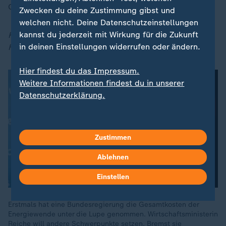
Chemie steht eine Schlüsselindustrie am Scheideweg.
Zwecken du deine Zustimmung gibst und
welchen nicht. Deine Datenschutzeinstellungen
kannst du jederzeit mit Wirkung für die Zukunft
Karl Hinterleitner ist Korrespondent im ZDF-
in deinen Einstellungen widerrufen oder ändern.
Hauptstadtstudio in Berlin.
Hier findest du das Impressum.
Weitere Informationen findest du in unserer
Datenschutzerklärung.
Zustimmen
Ablehnen
Einstellen
Erstmals hat eine Bundesregierung die Gesamtkosten der
Energiewende unter die Lupe genommen. Wirtschaftsministerin
Reiche will andere Schwerpunkte setzen. Bremst sie