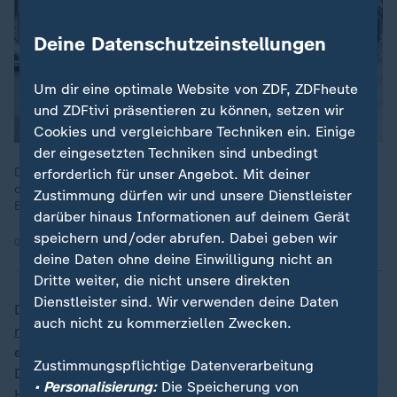
Deine Datenschutzeinstellungen
Um dir eine optimale Website von ZDF, ZDFheute
und ZDFtivi präsentieren zu können, setzen wir
Cookies und vergleichbare Techniken ein. Einige
der eingesetzten Techniken sind unbedingt
Die schwarz-rote Regierung wollte die Wirtschaft ankurbeln,
erforderlich für unser Angebot. Mit deiner
doch Aufschwung ist nicht zu spüren. In der Metall- und
Zustimmung dürfen wir und unsere Dienstleister
Elektroindustrie gingen zehntausende Arbeitsplätze verloren.
darüber hinaus Informationen auf deinem Gerät
speichern und/oder abrufen. Dabei geben wir
09.12.2025 | 2:08 min
deine Daten ohne deine Einwilligung nicht an
Dritte weiter, die nicht unsere direkten
Dienstleister sind. Wir verwenden deine Daten
Die Gründe sind vielfältig: Die Energiekrise nach dem
auch nicht zu kommerziellen Zwecken.
russischen Angriff auf die Ukraine
hat die Kosten
explodieren lassen. Gas und Strom sind in
Zustimmungspflichtige Datenverarbeitung
Deutschland deutlich teurer als in den
USA
oder Asien.
• Personalisierung:
Die Speicherung von
Hinzu kommen strengere Klimavorgaben und