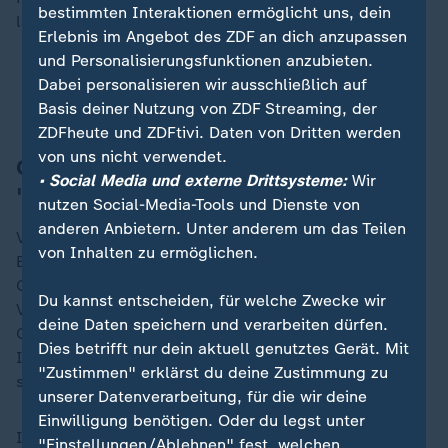
bestimmten Interaktionen ermöglicht uns, dein
langwierige Genehmigungsverfahren.
Erlebnis im Angebot des ZDF an dich anzupassen
und Personalisierungsfunktionen anzubieten.
Energiewende im Realitätscheck: Reiche steuert
Dabei personalisieren wir ausschließlich auf
um
Basis deiner Nutzung von ZDF Streaming, der
ZDFheute und ZDFtivi. Daten von Dritten werden
von uns nicht verwendet.
Chemie-Verband: Brauchen
• Social Media und externe Drittsysteme:
Wir
"verlässliche Rahmenbedingungen"
nutzen Social-Media-Tools und Dienste von
anderen Anbietern. Unter anderem um das Teilen
Von der Politik fordert die Branche schnelle
von Inhalten zu ermöglichen.
Entlastungen: niedrigere Stromsteuern, beschleunigte
Genehmigungen und eine verlässliche Energiepolitik.
Du kannst entscheiden, für welche Zwecke wir
Vor allem aber brauche es eine glaubwürdige
deine Daten speichern und verarbeiten dürfen.
Gesamtstrategie. Deutschland benötige "eine
Dies betrifft nur dein aktuell genutztes Gerät. Mit
Industriepolitik, die verlässliche Rahmenbedingungen
"Zustimmen" erklärst du deine Zustimmung zu
schafft und neue Technologien fördert", so der VCI.
unserer Datenverarbeitung, für die wir deine
Einwilligung benötigen. Oder du legst unter
Insgesamt eine ernüchternde Jahresbilanz: Mit der
"Einstellungen/Ablehnen" fest, welchen