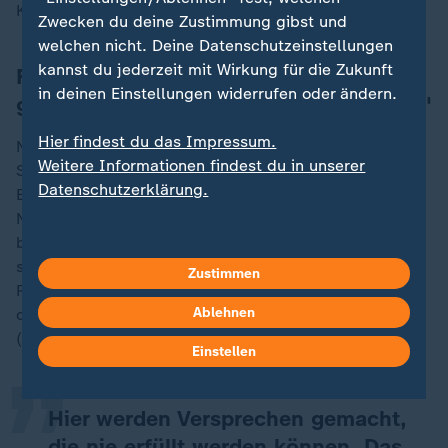
Körperschaftssteuer vorzuziehen.
Zwecken du deine Zustimmung gibst und
welchen nicht. Deine Datenschutzeinstellungen
kannst du jederzeit mit Wirkung für die Zukunft
Fratscher: "Werden Versprechen
in deinen Einstellungen widerrufen oder ändern.
gemacht, die nie erfüllt werden können"
Hier findest du das Impressum.
Nicht unerwähnt bleiben sollte, dass das
Weitere Informationen findest du in unserer
Steueränderungsgesetz ab kommenden Jahr auch
Datenschutzerklärung.
Entlastungen für die Beschäftigten vorsieht. Als "mehr
Netto vom Brutto" hat das die Bundesregierung
bezeichnet. Pendlerpauschale rauf, Überstunden
steuerfrei, höhere Freibeträge fürs Ehrenamt. Doch die
„
Zustimmen
Realität ist komplizierter. Marcel Fratscher, Präsident
Ablehnen
des Deutschen Instituts für Wirtschaftsforschung
(DIW), warnt:
Einstellen
Hier werden Versprechen gemacht,
die nie erfüllt werden können. Das