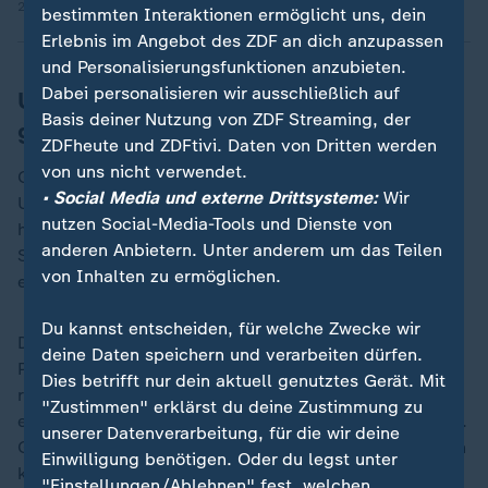
23.10.2025 | 5:05 min
bestimmten Interaktionen ermöglicht uns, dein
Erlebnis im Angebot des ZDF an dich anzupassen
und Personalisierungsfunktionen anzubieten.
Dabei personalisieren wir ausschließlich auf
Umfrage: Einkommensteuer hat den
Basis deiner Nutzung von ZDF Streaming, der
größten Reformbedarf
ZDFheute und ZDFtivi. Daten von Dritten werden
von uns nicht verwendet.
Geht es nach den im Jahresmonitor befragten
• Social Media und externe Drittsysteme:
Wir
Unternehmen, stehen ohnehin zwei andere Steuern
nutzen Social-Media-Tools und Dienste von
höher im Kurs. Befragt nach einer Option für eine
anderen Anbietern. Unter anderem um das Teilen
Steuerreform nennen rund 70 Prozent aller Befragten
von Inhalten zu ermöglichen.
eine Senkung der Einkommensteuer.
Du kannst entscheiden, für welche Zwecke wir
Dies sowohl mit Blick auf die eigenen Gewinne (für
deine Daten speichern und verarbeiten dürfen.
Personengesellschaften ist die Einkommensteuer die
Dies betrifft nur dein aktuell genutztes Gerät. Mit
relevanteste Steuer) als auch mit Blick auf die zu
"Zustimmen" erklärst du deine Zustimmung zu
entrichtende Lohnsteuer - ein erheblicher Kostenfaktor.
unserer Datenverarbeitung, für die wir deine
Gefolgt von der Senkung der Stromsteuer, erst danach
Einwilligung benötigen. Oder du legst unter
käme der Wunsch, die geplante Reduzierung der
"Einstellungen/Ablehnen" fest, welchen