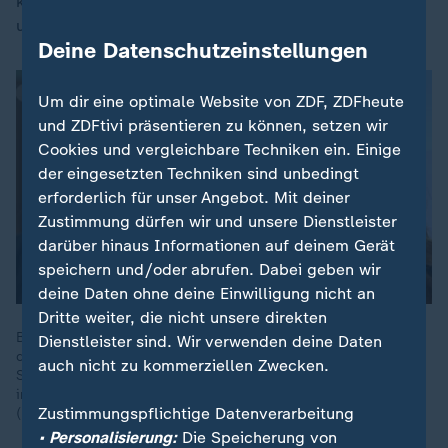
kommt sie nach Einschätzung der Ifo-Forscher zu spät
und in zu kleinen Schritten.
Deine Datenschutzeinstellungen
Um dir eine optimale Website von ZDF, ZDFheute
und ZDFtivi präsentieren zu können, setzen wir
Cookies und vergleichbare Techniken ein. Einige
der eingesetzten Techniken sind unbedingt
erforderlich für unser Angebot. Mit deiner
Zustimmung dürfen wir und unsere Dienstleister
darüber hinaus Informationen auf deinem Gerät
speichern und/oder abrufen. Dabei geben wir
deine Daten ohne deine Einwilligung nicht an
Dritte weiter, die nicht unsere direkten
Bund, Länder und Kommunen können laut Steuerschätzung in
Dienstleister sind. Wir verwenden deine Daten
den kommenden Jahren mit 33,6 Mrd. Euro mehr
auch nicht zu kommerziellen Zwecken.
Steuereinnahmen rechnen. „Insbesondere für 2027 haben wir
immer noch große Herausforderungen“, so Wiebke Esdar
Zustimmungspflichtige Datenverarbeitung
(SPD).
• Personalisierung:
Die Speicherung von