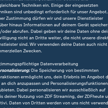
gleichbare Techniken ein. Einige der eingesetzten
hniken sind unbedingt erforderlich für unser Angebot.
ner Zustimmung dürfen wir und unsere Dienstleister
über hinaus Informationen auf deinem Gerät speicher
/oder abrufen. Dabei geben wir deine Daten ohne de
willigung nicht an Dritte weiter, die nicht unsere direk
nstleister sind. Wir verwenden deine Daten auch nicht
merziellen Zwecken.
rktpackungen ist weniger drin, als angegeben. So werden V
timmungspflichtige Datenverarbeitung
t. Wo und wie besonders dreist geschummelt wird.
ersonalisierung:
Die Speicherung von bestimmten
eraktionen ermöglicht uns, dein Erlebnis im Angebot 
 an dich anzupassen und Personalisierungsfunktionen
ubieten. Dabei personalisieren wir ausschließlich auf
is deiner Nutzung von ZDF Streaming, der ZDFheute 
zer Armin Valet zweifelt an einer Reduzierung der Pre
tivi. Daten von Dritten werden von uns nicht verwend
ne die Gewinne für sich behalten. Denn ein Schoko-