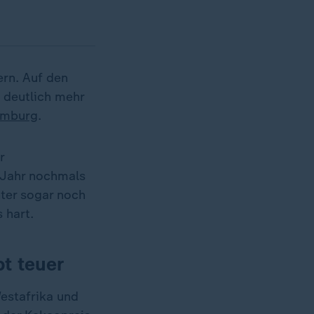
rn. Auf den
s deutlich mehr
mburg
.
r
s Jahr nochmals
nter sogar noch
 hart.
t teuer
Westafrika und