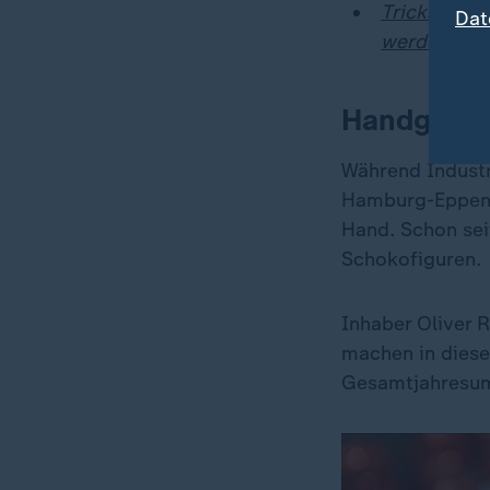
Tricks der 
Dat
werden
Handgemach
Während Industri
Hamburg-Eppendo
Hand. Schon sei
Schokofiguren.
Inhaber Oliver R
machen in diese
Gesamtjahresum