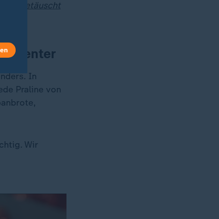
ation getäuscht
sparenter
len
nders. In
ede Praline von
panbrote,
chtig. Wir