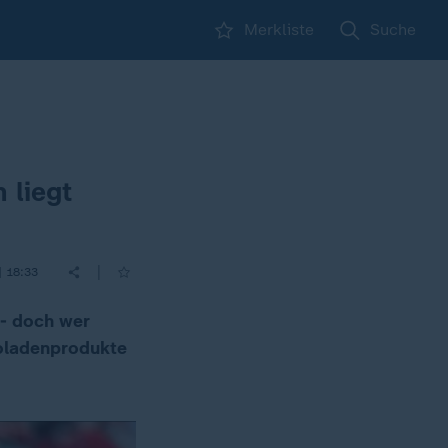
Merkliste
Suche
 liegt
|
| 18:33
 - doch wer
koladenprodukte