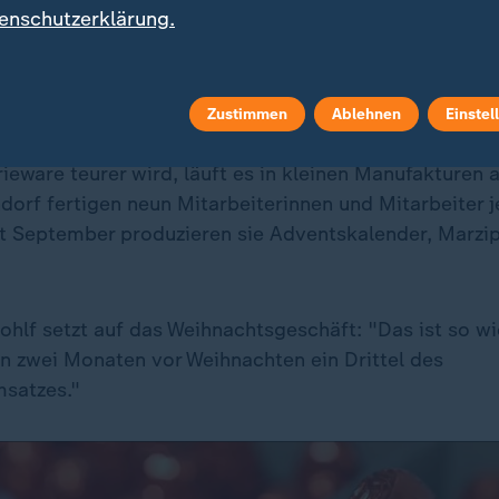
Lebensmittelkonzerne: Wie Verbraucher durch Skimpfl
enschutzerklärung.
te Schokolade: Teurer - aber tran
Zustimmen
Ablehnen
Einstel
eware teurer wird, läuft es in kleinen Manufakturen a
rf fertigen neun Mitarbeiterinnen und Mitarbeiter j
t September produzieren sie Adventskalender, Marzi
ohlf setzt auf das Weihnachtsgeschäft: "Das ist so wi
n zwei Monaten vor Weihnachten ein Drittel des
satzes."