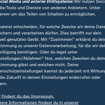
ocial Media und externe Drittsysteme:
Wir nutzen Soci
30 Prozent aus Schokolade, und auch andere Zutaten 
ia-Tools und Dienste von anderen Anbietern. Unter
er seien zuletzt günstiger geworden. Für die Kakaobau
erem um das Teilen von Inhalten zu ermöglichen.
er wenig:
kannst entscheiden, für welche Zwecke wir deine Dat
ichern und verarbeiten dürfen. Dies betrifft nur dein
efähr sieben Prozent des Verkaufspr
uell genutztes Gerät. Mit "Zustimmen" erklärst du dei
bei den Kakaobauern.
timmung zu unserer Datenverarbeitung, für die wir de
willigung benötigen. Oder du legst unter
braucherzentrale Hamburg
nstellungen/Ablehnen" fest, welchen Zwecken du dei
timmung gibst und welchen nicht. Deine
reisen macht sich ein weiterer Trend bemerkbar: di
enschutzeinstellungen kannst du jederzeit mit Wirkun
 Produkte werden kleiner, der Preis bleibt gleich. Ein B
 die Zukunft in deinen Einstellungen widerrufen oder
 beim Discounter wiegt in diesem Jahr nur noch 110
ern.
s 200 Gramm. Das entspricht einer versteckten Preis
.
r findest du das Impressum.
tere Informationen findest du in unserer