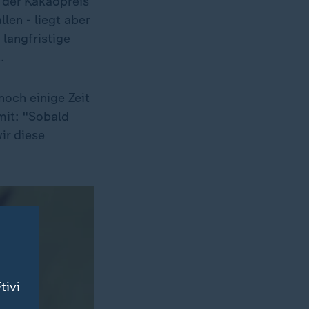
 der Kakaopreis
len - liegt aber
langfristige
.
noch einige Zeit
mit:
"
Sobald
ir diese
tivi