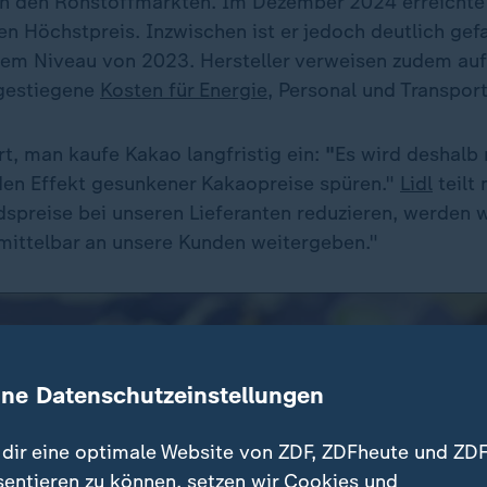
n den Rohstoffmärkten. Im Dezember 2024 erreichte
en Höchstpreis. Inzwischen ist er jedoch deutlich gefal
dem Niveau von 2023. Hersteller verweisen zudem auf 
 gestiegene
Kosten für Energie
, Personal und Transport
rt, man kaufe Kakao langfristig ein:
"
Es wird deshalb 
 den Effekt gesunkener Kakaopreise spüren."
Lidl
teilt 
dspreise bei unseren Lieferanten reduzieren, werden w
nmittelbar an unsere Kunden weitergeben."
ine Datenschutzeinstellungen
dir eine optimale Website von ZDF, ZDFheute und ZDF
sentieren zu können, setzen wir Cookies und