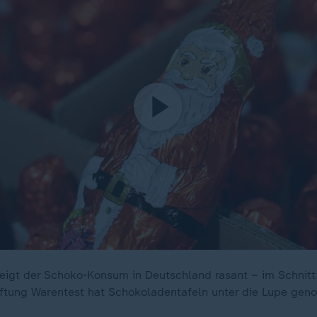
teigt der Schoko-Konsum in Deutschland rasant – im Schnitt
iftung Warentest hat Schokoladentafeln unter die Lupe ge