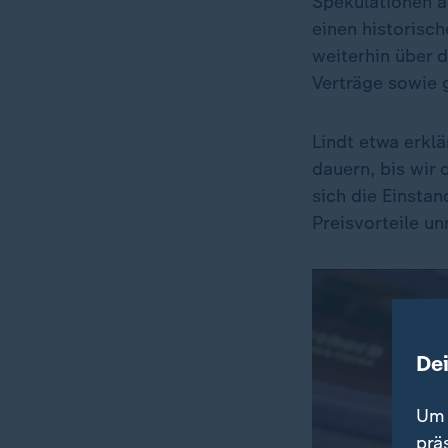
Spekulationen a
einen historisch
weiterhin über 
Verträge sowie
Lindt etwa erklä
dauern, bis wir
sich die Einstan
Preisvorteile u
De
Um 
prä