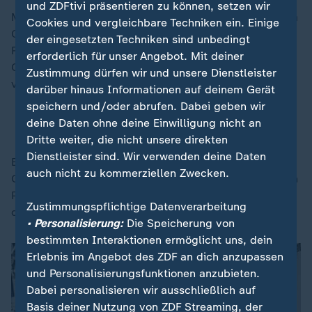
und ZDFtivi präsentieren zu können, setzen wir
Mitte Januar war "Crew 11" - die US-Astronauten Zena
Cookies und vergleichbare Techniken ein. Einige
Cardman und Michael Fincke, der japanische
der eingesetzten Techniken sind unbedingt
Raumfahrer Kimiya Yui und der russische Kosmonaut
erforderlich für unser Angebot. Mit deiner
Oleg Platonow - wegen eines medizinischen Problems
Zustimmung dürfen wir und unsere Dienstleister
vorzeitig zurück zur Erde gebracht worden.
darüber hinaus Informationen auf deinem Gerät
speichern und/oder abrufen. Dabei geben wir
deine Daten ohne deine Einwilligung nicht an
ISS-Crew früher als geplant zurück auf der Erde
Dritte weiter, die nicht unsere direkten
Dienstleister sind. Wir verwenden deine Daten
Es war der erste solche Fall in der rund 25-jährigen
auch nicht zu kommerziellen Zwecken.
Geschichte der ISS. Nähere Details zum medizinischen
Problem und welches Crew-Mitglied es betraf, hatte
Zustimmungspflichtige Datenverarbeitung
die Nasa nicht mitgeteilt.
• Personalisierung:
Die Speicherung von
bestimmten Interaktionen ermöglicht uns, dein
Erlebnis im Angebot des ZDF an dich anzupassen
und Personalisierungsfunktionen anzubieten.
Dabei personalisieren wir ausschließlich auf
Basis deiner Nutzung von ZDF Streaming, der