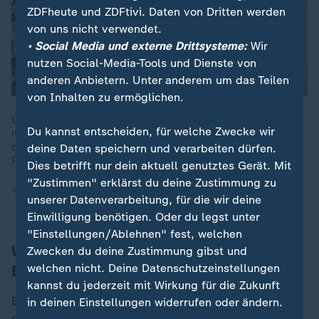
ZDFheute und ZDFtivi. Daten von Dritten werden
von uns nicht verwendet.
• Social Media und externe Drittsysteme:
Wir
nutzen Social-Media-Tools und Dienste von
anderen Anbietern. Unter anderem um das Teilen
von Inhalten zu ermöglichen.
US-Raumfahrtbehörde Nasa hat vier Astronauten wegen
Du kannst entscheiden, für welche Zwecke wir
medizinischer Probleme vorzeitig zurückgeholt. In 65 Jahren
bemannter Raumfahrt ist es für die Nasa die erste
deine Daten speichern und verarbeiten dürfen.
Rückholaktion dieser Art.
Dies betrifft nur dein aktuell genutztes Gerät. Mit
"Zustimmen" erklärst du deine Zustimmung zu
15.01.2026 | 0:21 min
unserer Datenverarbeitung, für die wir deine
Einwilligung benötigen. Oder du legst unter
"Einstellungen/Ablehnen" fest, welchen
Wochenlang nur drei Astronauten an
Zwecken du deine Zustimmung gibst und
Bord der ISS
welchen nicht. Deine Datenschutzeinstellungen
kannst du jederzeit mit Wirkung für die Zukunft
Eigentlich war - wie stets üblich - eine Übergabephase
in deinen Einstellungen widerrufen oder ändern.
der "Crew 11" an die "Crew 12" an Bord der ISS