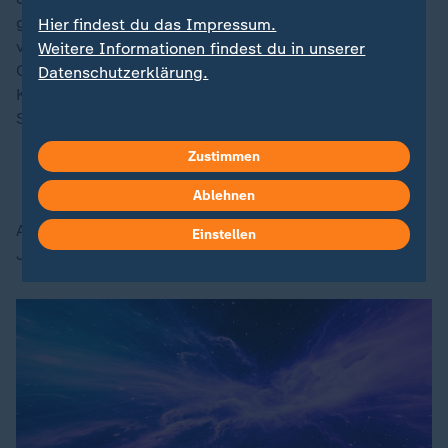
geplant gewesen. Stattdessen hielten nun in den
Hier findest du das Impressum.
vergangenen Wochen nur der Nasa-Astronaut
Weitere Informationen findest du in unserer
Christopher Williams und die beiden russischen
Datenschutzerklärung.
Kosmonauten Sergej Mikaew und Sergej Kud-
Swertschkow die Stellung.
Zustimmen
Weltraum-BBQ: Taikonauten grillen im All
Ablehnen
An Bord der ISS leben und forschen seit rund 25
Einstellen
Jahren kontinuierlich Astronauten und Astronautinnen.