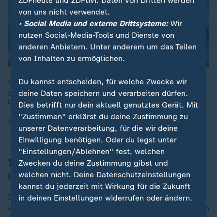
ZDFheute und ZDFtivi. Daten von Dritten werden
von uns nicht verwendet.
• Social Media und externe Drittsysteme:
Wir
nutzen Social-Media-Tools und Dienste von
anderen Anbietern. Unter anderem um das Teilen
von Inhalten zu ermöglichen.
Du kannst entscheiden, für welche Zwecke wir
Im Dezember ist die Inflationsrate in Deutschland deutlich
gesunken. Wie ist diese Entwicklung einzuordnen? Dazu ZDF-
deine Daten speichern und verarbeiten dürfen.
Börsenexpertin Stephanie Barrett.
Dies betrifft nur dein aktuell genutztes Gerät. Mit
"Zustimmen" erklärst du deine Zustimmung zu
06.01.2026 | 1:35 min
unserer Datenverarbeitung, für die wir deine
Einwilligung benötigen. Oder du legst unter
"Einstellungen/Ablehnen" fest, welchen
Trotz niedrigerer Energiepreise höhere
Zwecken du deine Zustimmung gibst und
welchen nicht. Deine Datenschutzeinstellungen
Heizkosten
kannst du jederzeit mit Wirkung für die Zukunft
Dennoch müssen Verbraucher damit rechnen, dass ihre
in deinen Einstellungen widerrufen oder ändern.
Heizkosten für das vergangene Jahr deutlich gestiegen