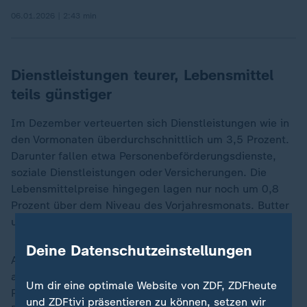
06.01.2026 | 2:43 min
Dienstleistungen teurer, Lebensmittel
teils günstiger
Im Dezember verteuerten sich Dienstleistungen wie in
den Vormonaten überdurchschnittlich um 3,5 Prozent.
Darunter fallen etwa Personenbeförderungsdienste,
soziale Dienstleistungen oder Versicherungen. Die
Lebensmittelpreise hingegen lagen nur noch um 0,8
Prozent über dem Niveau des Vorjahresmonats. Butter
und Olivenöl wurden zum Beispiel billiger.
Deine Datenschutzeinstellungen
Allerdings kosten viele Nahrungsmittel deutlich mehr
als noch vor einigen Jahren: Fleisch von Rind (+14,1
Um dir eine optimale Website von ZDF, ZDFheute
Prozent) und Geflügel (+6,3 Prozent) war im
und ZDFtivi präsentieren zu können, setzen wir