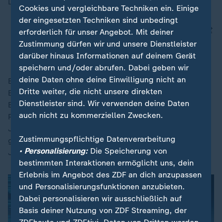
Dezember deutlich teurer als ein Jahr zuvor.
Cookies und vergleichbare Techniken ein. Einige
der eingesetzten Techniken sind unbedingt
Inflation verändert Kaufverhalten: Discounter statt
erforderlich für unser Angebot. Mit deiner
Supermarkt
Zustimmung dürfen wir und unsere Dienstleister
Große Preissprünge bei Lebensmitteln
darüber hinaus Informationen auf deinem Gerät
speichern und/oder abrufen. Dabei geben wir
deine Daten ohne deine Einwilligung nicht an
Entspannung gab es im Dezember bei den
Dritte weiter, die nicht unsere direkten
Energiepreisen: Sprit, Strom und Gas waren nach
Dienstleister sind. Wir verwenden deine Daten
Berechnungen des Bundesamtes im Dezember 1,3
auch nicht zu kommerziellen Zwecken.
Prozent günstiger als ein Jahr zuvor. Im
Jahresdurchschnitt war Energie sogar 2,4 Prozent
Zustimmungspflichtige Datenverarbeitung
günstiger als 2024. Ohne diesen Posten hätte die
• Personalisierung:
Die Speicherung von
Jahresteuerungsrate 2,6 Prozent betragen.
bestimmten Interaktionen ermöglicht uns, dein
Erlebnis im Angebot des ZDF an dich anzupassen
und Personalisierungsfunktionen anzubieten.
Dabei personalisieren wir ausschließlich auf
Basis deiner Nutzung von ZDF Streaming, der