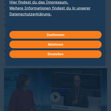
sind. Der Grund: Es gab insbesondere im Februar und
Hier findest du das Impressum.
November kältere Perioden als in den
Weitere Informationen findest du in unserer
vorangegangenen, wärmeren Jahren - und dadurch
Datenschutzerklärung.
heizten die Menschen mehr, berichtet ZDF-
Wirtschaftsexperte Frank Bethmann.
Zustimmen
Der Energiedienstleister Techem und das
Ablehnen
Vergleichsportal Verivox errechneten für einen
Musterhaushalt mit Gasheizung Mehrkosten von knapp
Einstellen
13 Prozent.