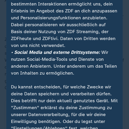
Anlageformen wie etwa Staatsanleihen die Nachfrage.
bestimmten Interaktionen ermöglicht uns, dein
Erlebnis im Angebot des ZDF an dich anzupassen
Donald Trumps Handelspolitik: Was ein schwacher
und Personalisierungsfunktionen anzubieten.
US-Dollar bedeutet
Dabei personalisieren wir ausschließlich auf
Basis deiner Nutzung von ZDF Streaming, der
ZDFheute und ZDFtivi. Daten von Dritten werden
Zudem wird der Goldpreis durch eine Kursschwäche
von uns nicht verwendet.
des Dollar gestützt, der wegen der Aussicht auf
• Social Media und externe Drittsysteme:
Wir
sinkende Zinsen in den USA in den vergangenen
nutzen Social-Media-Tools und Dienste von
Wochen tendenziell an Wert verloren hat. Weil Gold auf
anderen Anbietern. Unter anderem um das Teilen
dem Weltmarkt überwiegend in Dollar gehandelt wird,
von Inhalten zu ermöglichen.
macht eine Schwäche der US-Währung das Edelmetall
günstiger, was die Nachfrage verstärkt und den
Du kannst entscheiden, für welche Zwecke wir
Goldpreis stützt.
deine Daten speichern und verarbeiten dürfen.
Dies betrifft nur dein aktuell genutztes Gerät. Mit
"Zustimmen" erklärst du deine Zustimmung zu
unserer Datenverarbeitung, für die wir deine
Einwilligung benötigen. Oder du legst unter
"Einstellungen/Ablehnen" fest, welchen