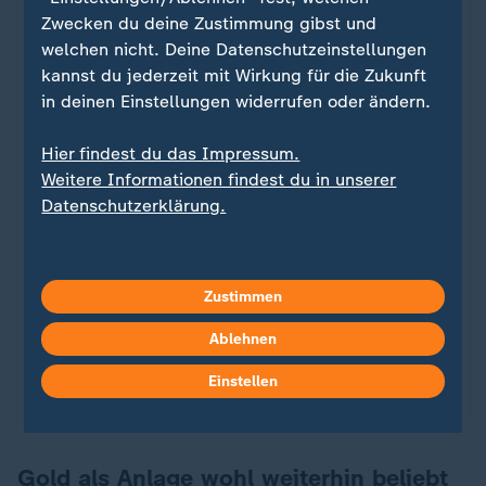
Zwecken du deine Zustimmung gibst und
welchen nicht. Deine Datenschutzeinstellungen
kannst du jederzeit mit Wirkung für die Zukunft
in deinen Einstellungen widerrufen oder ändern.
Hier findest du das Impressum.
Rekordhoch des Edelmetalls
Weitere Informationen findest du in unserer
Gold: Sicherer Hafen oder
:
Datenschutzerklärung.
Spekulationsobjekt?
Seit Monaten erreicht der Goldpreis immer neue
Zustimmen
Höchststände. Doch ist Gold so sicher, wie es
scheint? Und wie investiere ich richtig in das
Ablehnen
Edelmetall?
Einstellen
von Richard Luttke
Gold als Anlage wohl weiterhin beliebt