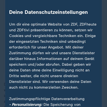
Über den Datenschutz von Datawrapper
können Sie sich auf der Seite des Anbieters
Deine Datenschutzeinstellungen
informieren. Um Ihre künftigen Besuche zu
erleichtern, speichern wir Ihre Zustimmung in
den
Datenschutzeinstellungen
. Ihre
Um dir eine optimale Website von ZDF, ZDFheute
Zustimmung können Sie im Bereich „Meine
und ZDFtivi präsentieren zu können, setzen wir
News“ jederzeit widerrufen.
Cookies und vergleichbare Techniken ein. Einige
der eingesetzten Techniken sind unbedingt
erforderlich für unser Angebot. Mit deiner
Infografiken anzeigen
Zustimmung dürfen wir und unsere Dienstleister
darüber hinaus Informationen auf deinem Gerät
Datenschutzeinstellungen anpassen
speichern und/oder abrufen. Dabei geben wir
deine Daten ohne deine Einwilligung nicht an
Dritte weiter, die nicht unsere direkten
Dienstleister sind. Wir verwenden deine Daten
Die US-Notenbanker haben bis zum Jahresende zwei
auch nicht zu kommerziellen Zwecken.
weitere Zinssenkungen um jeweils 0,25 Prozentpunkte
in Aussicht gestellt. Da Edelmetall keine Zinsen
Zustimmungspflichtige Datenverarbeitung
abwirft, verstärkt ein Rückgang der Zinsen für andere
• Personalisierung:
Die Speicherung von