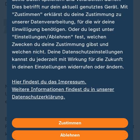
„
Datenmengen nach oben.
Dies betrifft nur dein aktuell genutztes Gerät. Mit
"Zustimmen" erklärst du deine Zustimmung zu
unserer Datenverarbeitung, für die wir deine
Eine leistungsfähige digitale
Einwilligung benötigen. Oder du legst unter
Infrastruktur ist Voraussetzung für
"Einstellungen/Ablehnen" fest, welchen
Zwecken du deine Zustimmung gibst und
die Wettbewerbsfähigkeit deutscher
welchen nicht. Deine Datenschutzeinstellungen
Unternehmen.
kannst du jederzeit mit Wirkung für die Zukunft
in deinen Einstellungen widerrufen oder ändern.
Janine Jahreiß, Digitalverband Bitkom
Hier findest du das Impressum.
Nach Bitkom-Angaben verfügen 76 Prozent der
Weitere Informationen findest du in unserer
Unternehmen über einen schnellen Gigabit-Anschluss,
Datenschutzerklärung.
etwa die Hälfte könnte Glasfaser nutzen.
Ein Datum für den Umstieg auf Glasfaser gibt es nicht.
Zustimmen
Für die Anbieter ein Dilemma, zumal klar ist: In Zukunft
kann das Probleme geben, wenn die Datenmengen
Ablehnen