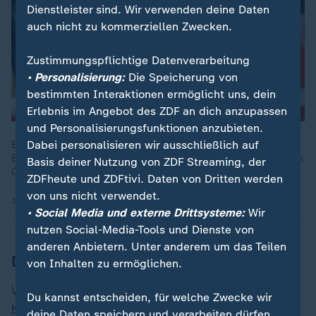
Dienstleister sind. Wir verwenden deine Daten
auch nicht zu kommerziellen Zwecken.
Zustimmungspflichtige Datenverarbeitung
• Personalisierung:
Die Speicherung von
bestimmten Interaktionen ermöglicht uns, dein
Erlebnis im Angebot des ZDF an dich anzupassen
und Personalisierungsfunktionen anzubieten.
Dabei personalisieren wir ausschließlich auf
Bisher hat erst gut ein Viertel der Haushalte, Unternehmen und
Behörden einen Glasfaseranschluss. Vor allem in eng bebauten
Basis deiner Nutzung von ZDF Streaming, der
Gegenden stoßen die Baufirmen auf Probleme.
ZDFheute und ZDFtivi. Daten von Dritten werden
von uns nicht verwendet.
14.08.2025 | 1:29 min
• Social Media und externe Drittsysteme:
Wir
nutzen Social-Media-Tools und Dienste von
anderen Anbietern. Unter anderem um das Teilen
Datenmenge steigt weiter
von Inhalten zu ermöglichen.
Vor allem Anwendungen rund um Cloud-Dienste,
Du kannst entscheiden, für welche Zwecke wir
Künstliche Intelligenz
oder IT-Sicherheit treiben die
deine Daten speichern und verarbeiten dürfen.