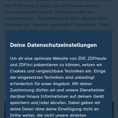
der IT-Beratung b-pisec. Die Mitarbeiter arbeiten
deutschlandweit verteilt, Meetings laufen per
Videokonferenz. Geschäftsführer Björn Bausch sieht
Glasfaser als "absolut essentielle" Grundlage: "Wenn
das ausfällt, haben wir ein Problem, weil wir nicht mehr
„
miteinander zusammenarbeiten können, weil wir auf
unsere Daten nicht zugreifen können, die in der Cloud
Deine Datenschutzeinstellungen
liegen", betont er.
Um dir eine optimale Website von ZDF, ZDFheute
und ZDFtivi präsentieren zu können, setzen wir
Ohne die stabile Leitung geht bei
Cookies und vergleichbare Techniken ein. Einige
der eingesetzten Techniken sind unbedingt
uns nichts.
erforderlich für unser Angebot. Mit deiner
Björn Bausch, Geschäftsführer der IT-Beratung b-pisec
Zustimmung dürfen wir und unsere Dienstleister
darüber hinaus Informationen auf deinem Gerät
speichern und/oder abrufen. Dabei geben wir
deine Daten ohne deine Einwilligung nicht an
Dritte weiter, die nicht unsere direkten